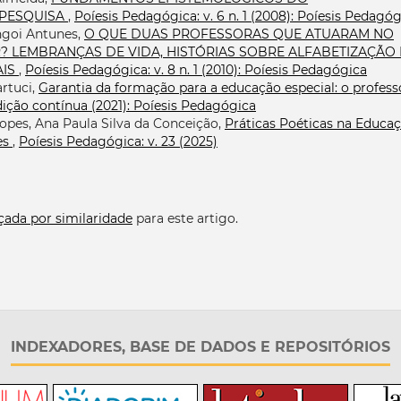
 PESQUISA
,
Poíesis Pedagógica: v. 6 n. 1 (2008): Poíesis Pedagó
angoi Antunes,
O QUE DUAS PROFESSORAS QUE ATUARAM NO
? LEMBRANÇAS DE VIDA, HISTÓRIAS SOBRE ALFABETIZAÇÃO 
AIS
,
Poíesis Pedagógica: v. 8 n. 1 (2010): Poíesis Pedagógica
rtuci,
Garantia da formação para a educação especial: o profess
Edição contínua (2021): Poíesis Pedagógica
Lopes, Ana Paula Silva da Conceição,
Práticas Poéticas na Educa
tes
,
Poíesis Pedagógica: v. 23 (2025)
çada por similaridade
para este artigo.
INDEXADORES, BASE DE DADOS E REPOSITÓRIOS