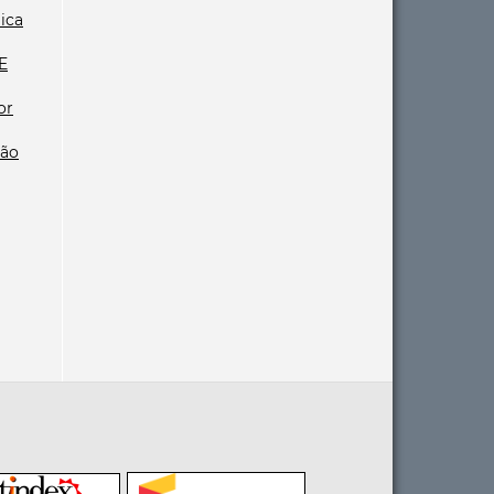
gica
E
or
ção