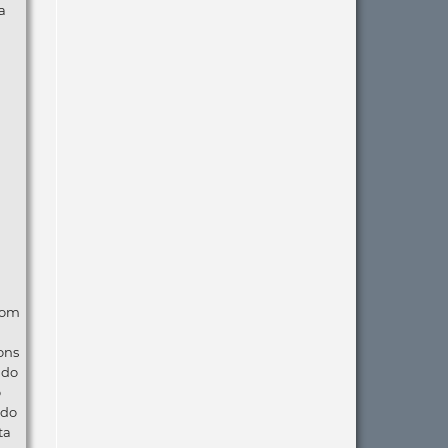
a
com
ons
ndo
o
 do
ta