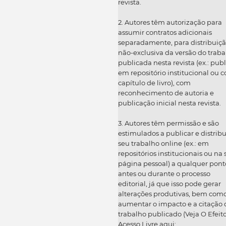
revista.
2. Autores têm autorização para
assumir contratos adicionais
separadamente, para distribuiç
não-exclusiva da versão do traba
publicada nesta revista (ex.: publ
em repositório institucional ou 
capítulo de livro), com
reconhecimento de autoria e
publicação inicial nesta revista.
3. Autores têm permissão e são
estimulados a publicar e distribu
seu trabalho online (ex.: em
repositórios institucionais ou na
página pessoal) a qualquer pont
antes ou durante o processo
editorial, já que isso pode gerar
alterações produtivas, bem com
aumentar o impacto e a citação 
trabalho publicado (Veja O Efeit
Acesso Livre aqui: