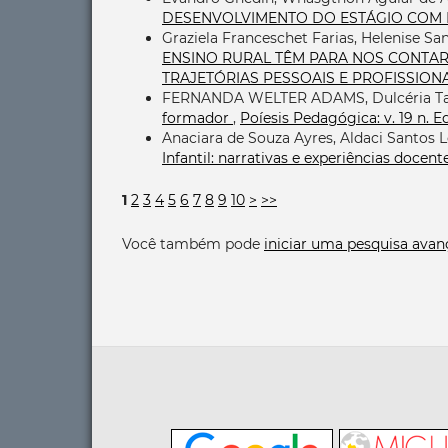
DESENVOLVIMENTO DO ESTÁGIO COM
Graziela Franceschet Farias, Helenise S
ENSINO RURAL TÊM PARA NOS CONTAR
TRAJETÓRIAS PESSOAIS E PROFISSION
FERNANDA WELTER ADAMS, Dulcéria Ta
formador
,
Poíesis Pedagógica: v. 19 n. 
Anaciara de Souza Ayres, Aldaci Santos 
Infantil: narrativas e experiências docen
1
2
3
4
5
6
7
8
9
10
>
>>
Você também pode
iniciar uma pesquisa avan