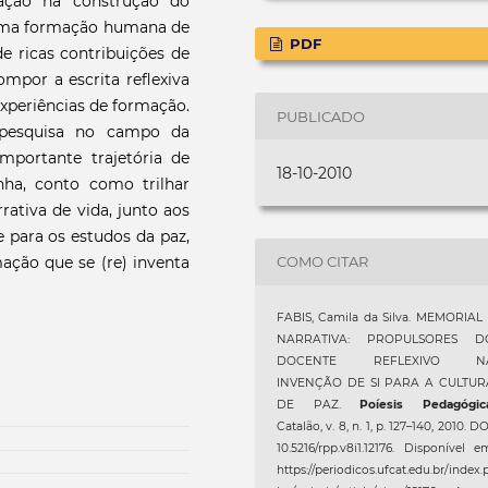
ação na construção do
 uma formação humana de
PDF
de ricas contribuições de
mpor a escrita reflexiva
 experiências de formação.
PUBLICADO
 pesquisa no campo da
mportante trajetória de
18-10-2010
inha, conto como trilhar
ativa de vida, junto aos
 para os estudos da paz,
ção que se (re) inventa
COMO CITAR
FABIS, Camila da Silva. MEMORIAL
NARRATIVA: PROPULSORES D
DOCENTE REFLEXIVO N
INVENÇÃO DE SI PARA A CULTUR
DE PAZ.
Poíesis Pedagógic
Catalão, v. 8, n. 1, p. 127–140, 2010. DO
10.5216/rpp.v8i1.12176. Disponível e
https://periodicos.ufcat.edu.br/index.