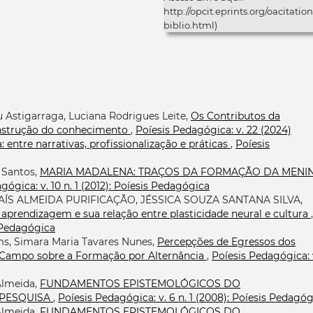
http://opcit.eprints.org/oacitation
biblio.html)
u Astigarraga, Luciana Rodrigues Leite,
Os Contributos da
construção do conhecimento
,
Poíesis Pedagógica: v. 22 (2024)
 entre narrativas, profissionalização e práticas
,
Poíesis
 Santos,
MARIA MADALENA: TRAÇOS DA FORMAÇÃO DA MENI
gógica: v. 10 n. 1 (2012): Poíesis Pedagógica
ÍS ALMEIDA PURIFICAÇÃO, JÉSSICA SOUZA SANTANA SILVA,
rendizagem e sua relação entre plasticidade neural e cultura
,
s Pedagógica
s, Simara Maria Tavares Nunes,
Percepções de Egressos dos
 Campo sobre a Formação por Alternância
,
Poíesis Pedagógica: 
Almeida,
FUNDAMENTOS EPISTEMOLÓGICOS DO
 PESQUISA
,
Poíesis Pedagógica: v. 6 n. 1 (2008): Poíesis Pedagó
Almeida,
FUNDAMENTOS EPISTEMOLÓGICOS DO