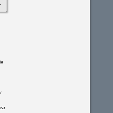
-
NA
v.
gica