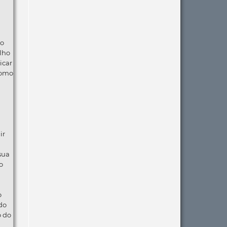
ão
lho
icar
como
ir
 sua
o
o
do
o do