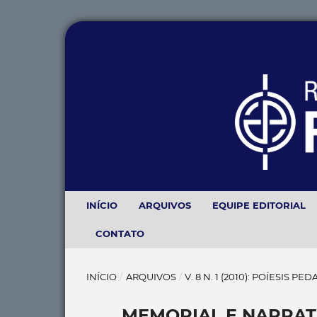
INÍCIO
ARQUIVOS
EQUIPE EDITORIAL
CONTATO
INÍCIO
/
ARQUIVOS
/
V. 8 N. 1 (2010): POÍESIS P
MEMORIAL E NARRAT