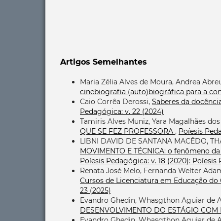
Artigos Semelhantes
Maria Zélia Alves de Moura, Andrea Abre
cinebiografia (auto)biográfica para a 
Caio Corrêa Derossi,
Saberes da docência:
Pedagógica: v. 22 (2024)
Tamiris Alves Muniz, Yara Magalhães dos
QUE SE FEZ PROFESSORA
,
Poíesis Peda
LIBNI DAVID DE SANTANA MACÊDO, THA
MOVIMENTO E TÉCNICA: o fenômeno da ap
Poíesis Pedagógica: v. 18 (2020): Poíesi
Renata José Melo, Fernanda Welter Adam
Cursos de Licenciatura em Educação do
23 (2025)
Evandro Ghedin, Whasgthon Aguiar de 
DESENVOLVIMENTO DO ESTÁGIO COM
Evandro Ghedin, Whasgthon Aguiar de 