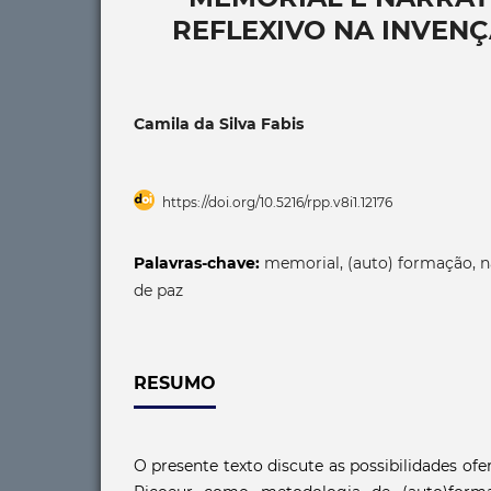
REFLEXIVO NA INVENÇ
Camila da Silva Fabis
https://doi.org/10.5216/rpp.v8i1.12176
Palavras-chave:
memorial, (auto) formação, na
de paz
RESUMO
O presente texto discute as possibilidades ofe