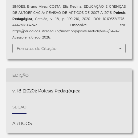
SIMÕES, Bruno Aires; COSTA, Elis Regina. EDUCAÇÃO E CRENÇAS
DE AUTOEFICÁCIA: REVISÃO DE ARTIGOS DE 2007 A 2016.
Poíesis
Pedagógica
, Catalão, v. 18, p. 199–210, 2020. DOI: 10.69532/2178-
4442.v18.64242. Disponível em:
https://periodicos.ufcat.edu.br/index.php/poiesis/article/view/64242.
Acesso em: 8 ago. 2026.
Fomatos de Citação
EDIÇÃO
v. 18 (2020): Poíesis Pedagógica
SEÇÃO
ARTIGOS