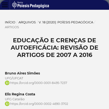
INÍCIO
/
ARQUIVOS
/
V. 18 (2020): POÍESIS PEDAGÓGICA
/
ARTIGOS
EDUCAÇÃO E CRENÇAS DE
AUTOEFICÁCIA: REVISÃO DE
ARTIGOS DE 2007 A 2016
Bruno Aires Simões
UFG/UFCAT
https://orcid.org/0000-0001-8495-7237
Elis Regina Costa
UFG Catalão
https://orcid.org/0000-0002-4690-3702