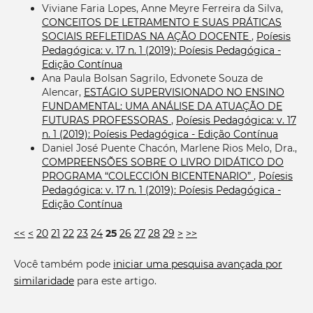
Viviane Faria Lopes, Anne Meyre Ferreira da Silva,
CONCEITOS DE LETRAMENTO E SUAS PRÁTICAS
SOCIAIS REFLETIDAS NA AÇÃO DOCENTE
,
Poíesis
Pedagógica: v. 17 n. 1 (2019): Poíesis Pedagógica -
Edição Contínua
Ana Paula Bolsan Sagrilo, Edvonete Souza de
Alencar,
ESTÁGIO SUPERVISIONADO NO ENSINO
FUNDAMENTAL: UMA ANÁLISE DA ATUAÇÃO DE
FUTURAS PROFESSORAS
,
Poíesis Pedagógica: v. 17
n. 1 (2019): Poíesis Pedagógica - Edição Contínua
Daniel José Puente Chacón, Marlene Rios Melo, Dra.,
COMPREENSÕES SOBRE O LIVRO DIDÁTICO DO
PROGRAMA “COLECCIÓN BICENTENARIO”
,
Poíesis
Pedagógica: v. 17 n. 1 (2019): Poíesis Pedagógica -
Edição Contínua
<<
<
20
21
22
23
24
25
26
27
28
29
>
>>
Você também pode
iniciar uma pesquisa avançada por
similaridade
para este artigo.