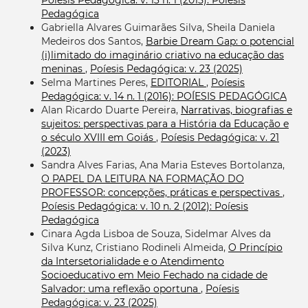
Poíesis Pedagógica: v. 13 n. 1 (2015): Poíesis
Pedagógica
Gabriella Alvares Guimarães Silva, Sheila Daniela
Medeiros dos Santos,
Barbie Dream Gap: o potencial
(i)limitado do imaginário criativo na educação das
meninas
,
Poíesis Pedagógica: v. 23 (2025)
Selma Martines Peres,
EDITORIAL
,
Poíesis
Pedagógica: v. 14 n. 1 (2016): POÍESIS PEDAGÓGICA
Alan Ricardo Duarte Pereira,
Narrativas, biografias e
sujeitos: perspectivas para a História da Educação e
o século XVIII em Goiás
,
Poíesis Pedagógica: v. 21
(2023)
Sandra Alves Farias, Ana Maria Esteves Bortolanza,
O PAPEL DA LEITURA NA FORMAÇÃO DO
PROFESSOR: concepções, práticas e perspectivas
,
Poíesis Pedagógica: v. 10 n. 2 (2012): Poíesis
Pedagógica
Cinara Agda Lisboa de Souza, Sidelmar Alves da
Silva Kunz, Cristiano Rodineli Almeida,
O Princípio
da Intersetorialidade e o Atendimento
Socioeducativo em Meio Fechado na cidade de
Salvador: uma reflexão oportuna
,
Poíesis
Pedagógica: v. 23 (2025)