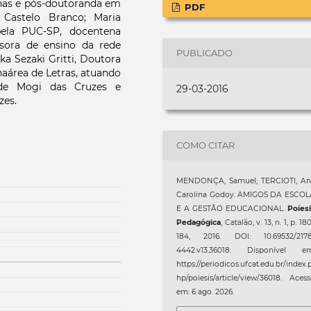
nas e pós-doutoranda em
PDF
 Castelo Branco; Maria
ela PUC-SP, docentena
sora de ensino da rede
PUBLICADO
a Sezaki Gritti, Doutora
aárea de Letras, atuando
 de Mogi das Cruzes e
29-03-2016
zes.
COMO CITAR
MENDONÇA, Samuel; TERCIOTI, An
Carolina Godoy. AMIGOS DA ESCOL
E A GESTÃO EDUCACIONAL.
Poíes
Pedagógica
, Catalão, v. 13, n. 1, p. 18
184, 2016. DOI: 10.69532/2178
4442.v13.36018. Disponível em
https://periodicos.ufcat.edu.br/index.
hp/poiesis/article/view/36018. Aces
em: 6 ago. 2026.