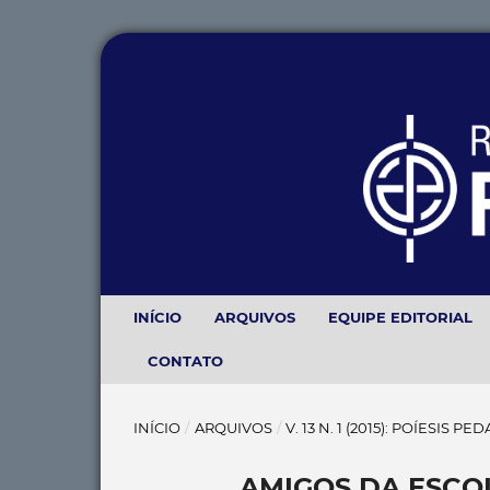
INÍCIO
ARQUIVOS
EQUIPE EDITORIAL
CONTATO
INÍCIO
/
ARQUIVOS
/
V. 13 N. 1 (2015): POÍESIS P
AMIGOS DA ESCO