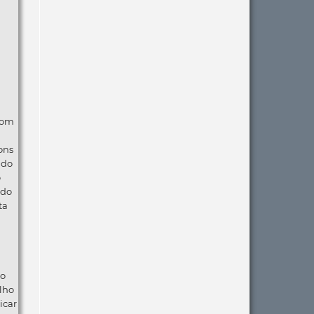
com
ons
ndo
o
 do
ta
ão
lho
icar