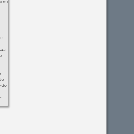
como
ir
 sua
o
o
do
o do
-