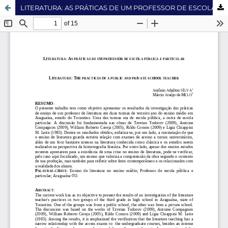
LITERATURA: AS PRÁTICAS DE UM PROFESSOR DE ESCOLA PÚBLICA E PARTICULAR