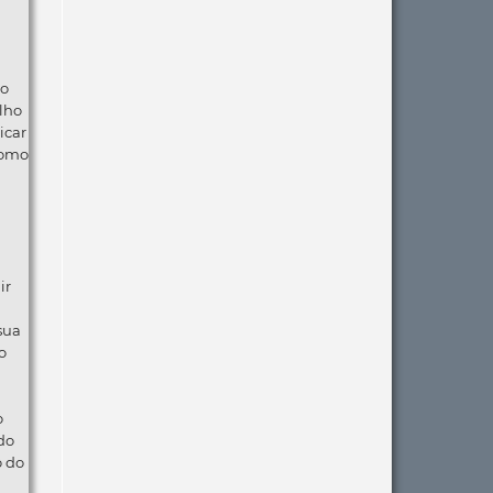
ão
lho
icar
como
ir
 sua
o
o
do
o do