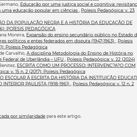
 Germano,
Educação por uma justiça social e cognitiva: revisitan
a uma educação popular em ciências
,
Poíesis Pedagógica: v. 23
ÃO DA POPULAÇÃO NEGRA E A HISTÓRIA DA EDUCAÇÃO DE
(2016): POÍESIS PEDAGÓGICA
tana Moreira,
Expansão do ensino secundário público no Estado 
ores políticos e entes federados em disputa (1947-1963)
,
Poíesis
21): Poíesis Pedagógica
de Carvalho,
A disciplina Metodologia do Ensino de História no
e Federal de Uberlândia – UFU
,
Poíesis Pedagógica: v. 22 (2024)
Benitez,
ESCRITA COMO UM PROCESSO: INTERVENC?A?O COM
ca: v. 15 n. 2 (2017): Poíesis Pedagógica
O ESCOLAR À ESCRITA DA HISTÓRIA DA INSTITUIÇÃO EDUCAT
INTERIOR PAULISTA (1918-1961)
,
Poíesis Pedagógica: v. 12 n. 2
çada por similaridade
para este artigo.