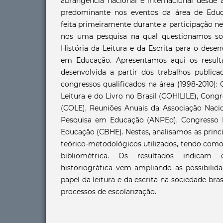
abrangência nacional e internacional desde 
predominante nos eventos da área de Educa
feita primeiramente durante a participação ne
nos uma pesquisa na qual questionamos sob
História da Leitura e da Escrita para o dese
em Educação. Apresentamos aqui os resulta
desenvolvida a partir dos trabalhos public
congressos qualificados na área (1998-2010):
Leitura e do Livro no Brasil (COHILILE), Congr
(COLE), Reuniões Anuais da Associação Naci
Pesquisa em Educação (ANPEd), Congresso Br
Educação (CBHE). Nestes, analisamos as princip
teórico-metodológicos utilizados, tendo com
bibliométrica. Os resultados indica
historiográfica vem ampliando as possibili
papel da leitura e da escrita na sociedade bra
processos de escolarização.