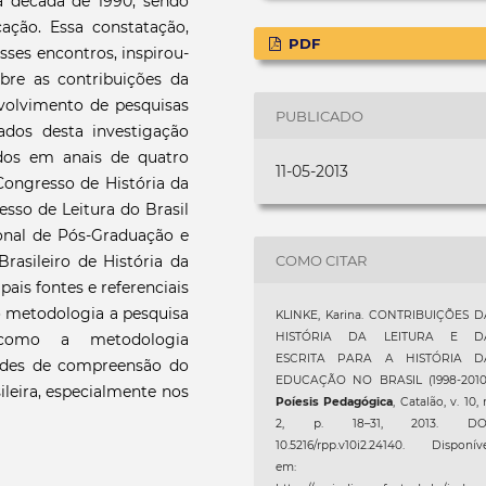
a década de 1990, sendo
ção. Essa constatação,
PDF
sses encontros, inspirou-
re as contribuições da
nvolvimento de pesquisas
PUBLICADO
dos desta investigação
ados em anais de quatro
11-05-2013
 Congresso de História da
esso de Leitura do Brasil
onal de Pós-Graduação e
COMO CITAR
asileiro de História da
ais fontes e referenciais
o metodologia a pesquisa
KLINKE, Karina. CONTRIBUIÇÕES D
m como a metodologia
HISTÓRIA DA LEITURA E D
ESCRITA PARA A HISTÓRIA D
dades de compreensão do
EDUCAÇÃO NO BRASIL (1998-2010)
sileira, especialmente nos
Poíesis Pedagógica
, Catalão, v. 10, 
2, p. 18–31, 2013. DOI
10.5216/rpp.v10i2.24140. Disponív
em: