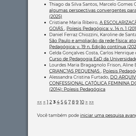
Thiago da Silva Santos, Marcelo Gomes
algumas perspectivas convergentes par
(2025)
Cristiane Maria Ribeiro,
A ESCOLARIZAÇ
GOIÁS
,
Poíesis Pedagógica: v. 14 n. 1 
Daniel Ferraz Chiozzini, Karoline de San
São Paulo e ampliação da rede física: at
Pedagógica: v. 19 n. Edição contínua (20
Gelda Gonçalves Costa, Carlos Henrique 
Curso de Pedagogia EaD da Universidad
Lourdes Maria Bragagnolo Frison, Aline 
CRIANC?AS PEQUENAS
,
Poíesis Pedagógi
Alessandra Cristina Furtado,
DO ARQUIV
CONFESSIONAL CATÓLICA FEMININA DO 
(2014): Poíesis Pedagógica
<<
<
1
2
3
4
5
6
7
8
9
10
>
>>
Você também pode
iniciar uma pesquisa avan