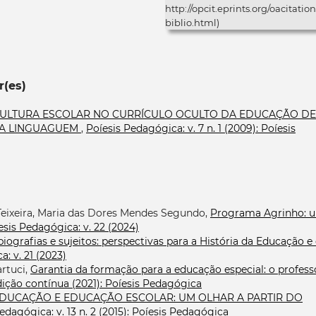
http://opcit.eprints.org/oacitation
biblio.html)
r(es)
CULTURA ESCOLAR NO CURRÍCULO OCULTO DA EDUCAÇÃO DE
DA LINGUAGUEM
,
Poíesis Pedagógica: v. 7 n. 1 (2009): Poíesis
Teixeira, Maria das Dores Mendes Segundo,
Programa Agrinho: 
esis Pedagógica: v. 22 (2024)
biografias e sujeitos: perspectivas para a História da Educação e
: v. 21 (2023)
rtuci,
Garantia da formação para a educação especial: o profess
Edição contínua (2021): Poíesis Pedagógica
DUCAÇÃO E EDUCAÇÃO ESCOLAR: UM OLHAR A PARTIR DO
edagógica: v. 13 n. 2 (2015): Poíesis Pedagógica