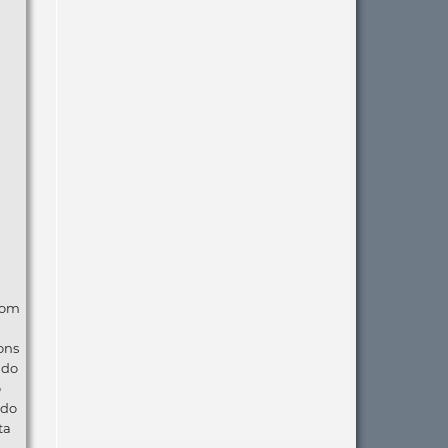
com
ons
ndo
o
 do
ta