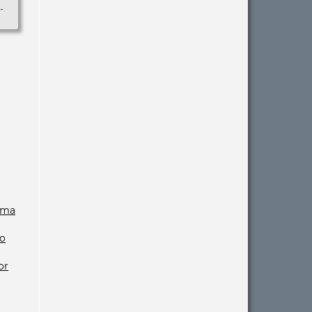
-
uma
 o
or