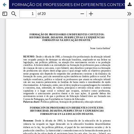
FORMAÇÃO DE PROFESSORES EM DIFERENTES CONTEXTOS: HISTORICIDADE, DESAFIOS, PERSPECTIVAS E EXPERIÊNCIAS FORMATIVAS NA EDUCAÇÃO INFANTIL