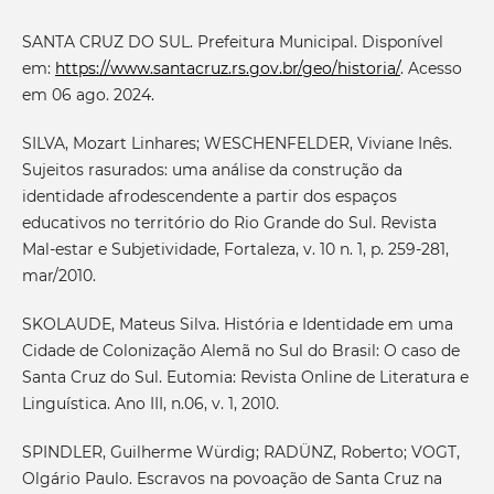
SANTA CRUZ DO SUL. Prefeitura Municipal. Disponível
em:
https://www.santacruz.rs.gov.br/geo/historia/
. Acesso
em 06 ago. 2024.
SILVA, Mozart Linhares; WESCHENFELDER, Viviane Inês.
Sujeitos rasurados: uma análise da construção da
identidade afrodescendente a partir dos espaços
educativos no território do Rio Grande do Sul. Revista
Mal-estar e Subjetividade, Fortaleza, v. 10 n. 1, p. 259-281,
mar/2010.
SKOLAUDE, Mateus Silva. História e Identidade em uma
Cidade de Colonização Alemã no Sul do Brasil: O caso de
Santa Cruz do Sul. Eutomia: Revista Online de Literatura e
Linguística. Ano III, n.06, v. 1, 2010.
SPINDLER, Guilherme Würdig; RADÜNZ, Roberto; VOGT,
Olgário Paulo. Escravos na povoação de Santa Cruz na