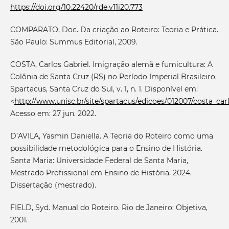
https://doi.org/10.22420/rde.v11i20.773
COMPARATO, Doc. Da criação ao Roteiro: Teoria e Prática.
São Paulo: Summus Editorial, 2009.
COSTA, Carlos Gabriel. Imigração alemã e fumicultura: A
Colônia de Santa Cruz (RS) no Período Imperial Brasileiro.
Spartacus, Santa Cruz do Sul, v. 1, n. 1. Disponível em:
<
http://www.unisc.br/site/spartacus/edicoes/012007/costa_car
Acesso em: 27 jun. 2022.
D’AVILA, Yasmin Daniella. A Teoria do Roteiro como uma
possibilidade metodológica para o Ensino de História.
Santa Maria: Universidade Federal de Santa Maria,
Mestrado Profissional em Ensino de História, 2024.
Dissertação (mestrado).
FIELD, Syd. Manual do Roteiro. Rio de Janeiro: Objetiva,
2001.