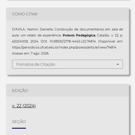
COMO CITAR
D’AVILA, Yasmin Daniella. Construção de documentários em sala de
aula: um relato de experiência.
Poíesis Pedagógica
, Catalão, v. 22, p.
e2024009, 2024. DOI: 10.69532/2178-4442.v22.74814. Disponível em:
https://periodicos.ufcat.edu.br/index.php/poiesis/article/view/74814.
Acesso em: 7 ago. 2026.
Fomatos de Citação
EDIÇÃO
v. 22 (2024)
SEÇÃO