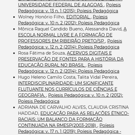
UNIVERSIDADE FEDERAL DE ALAGOAS
,
Poíesis
Pedagógica: v. 13 n. 1 (2015): Poíesis Pedagógica
Wolney Honório Filho,
EDITORIAL
,
Poíesis
Pedagógica: v. 10 n. 2 (2012): Poíesis Pedagógica
Mônica Raquel Candido Bueno, Alessandra David,
A
ESCOLA NORMAL LIVRE E A FORMAÇÃO DE
PROFESSORES EM RIBEIRÃO PRETO/SP
,
Poíesis
Pedagógica: v. 12 n. 2 (2014): Poíesis Pedagógica
Rosa Fátima de Souza,
ACERVOS DIGITAIS E
PRESERVAÇÃO DE FONTES PARA A HISTÓRIA DA
EDUCAÇÃO RURAL NO BRASIL
,
Poíesis
Pedagógica: v. 12 n. 2 (2014): Poíesis Pedagógica
Hugo Heleno Camilo Costa, Talita Vidal Pereira,
INTERDISCIPLINARIDADE: UM SIGNIFICANTE
FLUTUANTE NOS CURRÍCULOS DE CIÊNCIAS E
GEOGRAFIA.
,
Poíesis Pedagógica: v. 10 n. 2 (2012):
Poíesis Pedagógica
ADRIANA DE CARVALHO ALVES, CLAUDIA CRISTINA
HADDAD,
EDUCAÇÃO PARA AS RELAÇÕES ÉTNICO-
RACIAIS: UM BALANÇO DA FORMAÇÃO
CONTINUADA NA RMESP(2003-2018)
,
Poíesis
Pedagógica: v. 17 n. 1 (2019): Poíesis Pedagógica -