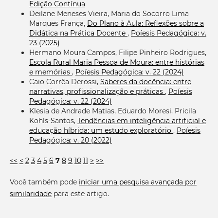
Edição Contínua
Deilane Meneses Vieira, Maria do Socorro Lima
Marques França,
Do Plano à Aula: Reflexões sobre a
Didática na Prática Docente
,
Poíesis Pedagógica: v.
23 (2025)
Hermano Moura Campos, Filipe Pinheiro Rodrigues,
Escola Rural Maria Pessoa de Moura: entre histórias
e memórias
,
Poíesis Pedagógica: v. 22 (2024)
Caio Corrêa Derossi,
Saberes da docência: entre
narrativas, profissionalização e práticas
,
Poíesis
Pedagógica: v. 22 (2024)
Klesia de Andrade Matias, Eduardo Moresi, Pricila
Kohls-Santos,
Tendências em inteligência artificial e
educação híbrida: um estudo exploratório
,
Poíesis
Pedagógica: v. 20 (2022)
<<
<
2
3
4
5
6
7
8
9
10
11
>
>>
Você também pode
iniciar uma pesquisa avançada por
similaridade
para este artigo.