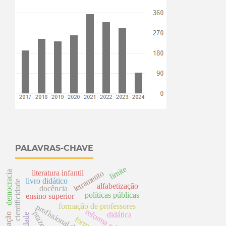
PALAVRAS-CHAVE
limite
literatura infantil
democracia
letramento
livro didático
cientificidade
alfabetização
docência
políticas públicas
ensino superior
formação de professores
p
r
o
f
i
s
s
i
o
n
a
l
o
c
e
n
t
prazer
didática