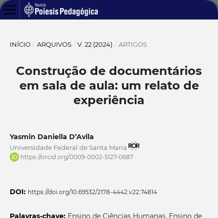
INÍCIO
/
ARQUIVOS
/
V. 22 (2024)
/
ARTIGOS
Construção de documentários
em sala de aula: um relato de
experiência
Yasmin Daniella D’Avila
Universidade Federal de Santa Maria
https://orcid.org/0009-0002-5127-0687
DOI:
https://doi.org/10.69532/2178-4442.v22.74814
Palavras-chave:
Ensino de Ciências Humanas, Ensino de