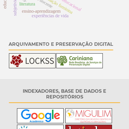
reforma educacional
educação
subjetividade
formação feminina
d
e
literatura
ensino-aprendizagem
experiências de vida
ARQUIVAMENTO E PRESERVAÇÃO DIGITAL
INDEXADORES, BASE DE DADOS E
REPOSITÓRIOS