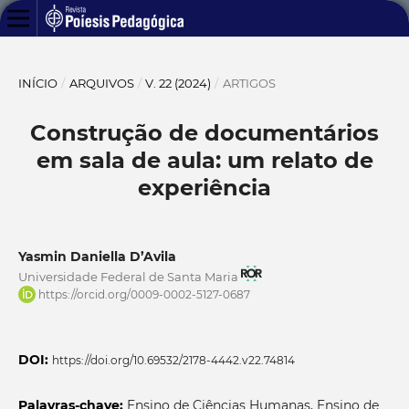
INÍCIO
/
ARQUIVOS
/
V. 22 (2024)
/
ARTIGOS
Construção de documentários
em sala de aula: um relato de
experiência
Yasmin Daniella D’Avila
Universidade Federal de Santa Maria
https://orcid.org/0009-0002-5127-0687
DOI:
https://doi.org/10.69532/2178-4442.v22.74814
Palavras-chave:
Ensino de Ciências Humanas, Ensino de