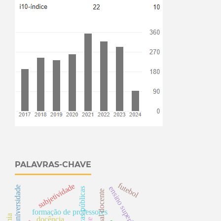
PALAVRAS-CHAVE
futebol
subjetividade
universidade
ensino superior
s
e
formação de professores
docência