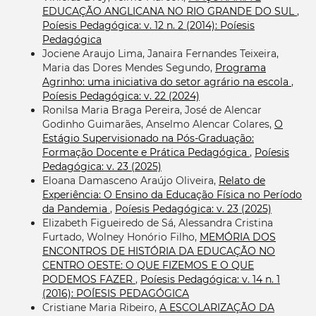
EDUCAÇÃO ANGLICANA NO RIO GRANDE DO SUL
,
Poíesis Pedagógica: v. 12 n. 2 (2014): Poíesis
Pedagógica
Jociene Araujo Lima, Janaira Fernandes Teixeira,
Maria das Dores Mendes Segundo,
Programa
Agrinho: uma iniciativa do setor agrário na escola
,
Poíesis Pedagógica: v. 22 (2024)
Ronilsa Maria Braga Pereira, José de Alencar
Godinho Guimarães, Anselmo Alencar Colares,
O
Estágio Supervisionado na Pós-Graduação:
Formação Docente e Prática Pedagógica
,
Poíesis
Pedagógica: v. 23 (2025)
Eloana Damasceno Araújo Oliveira,
Relato de
Experiência: O Ensino da Educação Física no Período
da Pandemia
,
Poíesis Pedagógica: v. 23 (2025)
Elizabeth Figueiredo de Sá, Alessandra Cristina
Furtado, Wolney Honório Filho,
MEMÓRIA DOS
ENCONTROS DE HISTÓRIA DA EDUCAÇÃO NO
CENTRO OESTE: O QUE FIZEMOS E O QUE
PODEMOS FAZER
,
Poíesis Pedagógica: v. 14 n. 1
(2016): POÍESIS PEDAGÓGICA
Cristiane Maria Ribeiro,
A ESCOLARIZAÇÃO DA