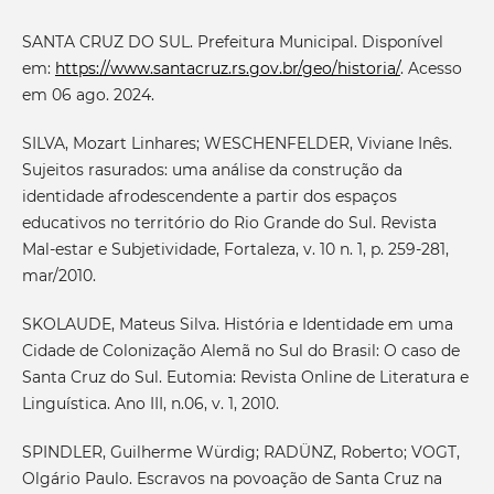
SANTA CRUZ DO SUL. Prefeitura Municipal. Disponível
em:
https://www.santacruz.rs.gov.br/geo/historia/
. Acesso
em 06 ago. 2024.
SILVA, Mozart Linhares; WESCHENFELDER, Viviane Inês.
Sujeitos rasurados: uma análise da construção da
identidade afrodescendente a partir dos espaços
educativos no território do Rio Grande do Sul. Revista
Mal-estar e Subjetividade, Fortaleza, v. 10 n. 1, p. 259-281,
mar/2010.
SKOLAUDE, Mateus Silva. História e Identidade em uma
Cidade de Colonização Alemã no Sul do Brasil: O caso de
Santa Cruz do Sul. Eutomia: Revista Online de Literatura e
Linguística. Ano III, n.06, v. 1, 2010.
SPINDLER, Guilherme Würdig; RADÜNZ, Roberto; VOGT,
Olgário Paulo. Escravos na povoação de Santa Cruz na