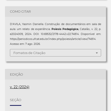
COMO CITAR
D’AVILA, Yasmin Daniella. Construção de documentários em sala de
aula: um relato de experiência.
Poíesis Pedagógica
, Catalão, v. 22, p.
e2024009, 2024. DOI: 10.69532/2178-4442.v22.74814. Disponível em:
https://periodicos.ufcat.edu.br/index.php/poiesis/article/view/74814.
Acesso em: 7 ago. 2026.
Fomatos de Citação
EDIÇÃO
v. 22 (2024)
SEÇÃO