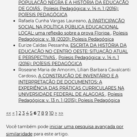
POPULAÇÃO NEGRA E A HISTÓRIA DA EDUCAÇÃO
DE GOIÁS
,
Poíesis Pedagógica: v. 14 n. 1 (2016):
POÍESIS PEDAGÓGICA
Rafaela Cunha Vargas Laureano,
A PARTICIPAÇÃO
SOCIAL NA POLÍTICA PÚBLICA EDUCACIONAL
LOCAL: uma reflexão sobre a prova Floripa
,
Poíesis
Pedagógica: v. 18 (2020): Poíesis Pedagógica
Eurize Caldas Pessanha,
ESCRITA DA HISTÓRIA DA
EDUCAÇÃO NO CENTRO OESTE: SITUAÇÃO ATUAL
E PERSPECTIVAS
,
Poíesis Pedagógica: v. 14 n. 1
(2016): POÍESIS PEDAGÓGICA
Roseane Maria de Amorim, Lílian Barbara Cavalcanti
Cardoso,
A CONSTRUÇÃO DE INVENTÁRIO E A
INTERPRETAÇÃO DE DOCUMENTOS: A
EXPERIÊNCIA DAS PRÁTICAS CURRICULARES NA
UNIVERSIDADE FEDERAL DE ALAGOAS
,
Poíesis
Pedagógica: v. 13 n. 1 (2015): Poíesis Pedagógica
<<
<
1
2
3
4
5
6
7
8
9
10
>
>>
Você também pode
iniciar uma pesquisa avançada por
similaridade
para este artigo.