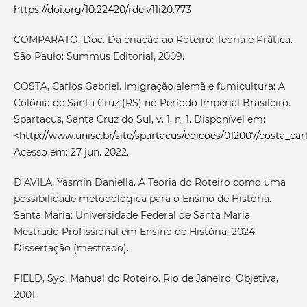
https://doi.org/10.22420/rde.v11i20.773
COMPARATO, Doc. Da criação ao Roteiro: Teoria e Prática.
São Paulo: Summus Editorial, 2009.
COSTA, Carlos Gabriel. Imigração alemã e fumicultura: A
Colônia de Santa Cruz (RS) no Período Imperial Brasileiro.
Spartacus, Santa Cruz do Sul, v. 1, n. 1. Disponível em:
<
http://www.unisc.br/site/spartacus/edicoes/012007/costa_car
Acesso em: 27 jun. 2022.
D’AVILA, Yasmin Daniella. A Teoria do Roteiro como uma
possibilidade metodológica para o Ensino de História.
Santa Maria: Universidade Federal de Santa Maria,
Mestrado Profissional em Ensino de História, 2024.
Dissertação (mestrado).
FIELD, Syd. Manual do Roteiro. Rio de Janeiro: Objetiva,
2001.