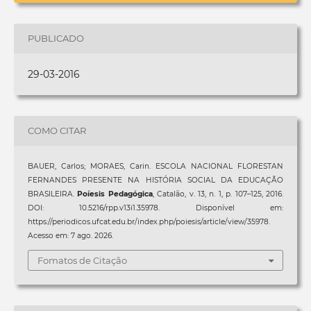
PUBLICADO
29-03-2016
COMO CITAR
BAUER, Carlos; MORAES, Carin. ESCOLA NACIONAL FLORESTAN
FERNANDES PRESENTE NA HISTÓRIA SOCIAL DA EDUCAÇÃO
BRASILEIRA.
Poíesis Pedagógica
, Catalão, v. 13, n. 1, p. 107–125, 2016.
DOI: 10.5216/rpp.v13i1.35978. Disponível em:
https://periodicos.ufcat.edu.br/index.php/poiesis/article/view/35978.
Acesso em: 7 ago. 2026.
Fomatos de Citação