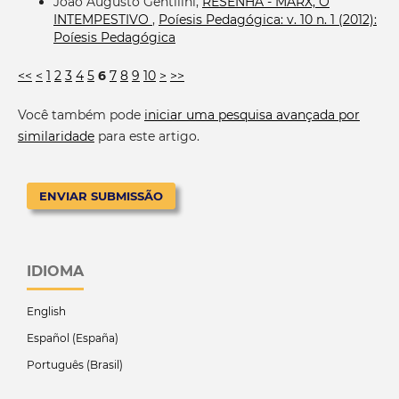
João Augusto Gentilini,
RESENHA - MARX, O
INTEMPESTIVO
,
Poíesis Pedagógica: v. 10 n. 1 (2012):
Poíesis Pedagógica
<<
<
1
2
3
4
5
6
7
8
9
10
>
>>
Você também pode
iniciar uma pesquisa avançada por
similaridade
para este artigo.
ENVIAR SUBMISSÃO
IDIOMA
English
Español (España)
Português (Brasil)