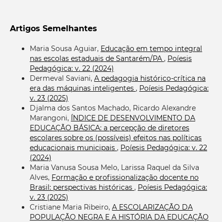
Artigos Semelhantes
Maria Sousa Aguiar,
Educação em tempo integral
nas escolas estaduais de Santarém/PA
,
Poíesis
Pedagógica: v. 22 (2024)
Dermeval Saviani,
A pedagogia histórico-crítica na
era das máquinas inteligentes
,
Poíesis Pedagógica:
v. 23 (2025)
Djalma dos Santos Machado, Ricardo Alexandre
Marangoni,
ÍNDICE DE DESENVOLVIMENTO DA
EDUCAÇÃO BÁSICA: a percepção de diretores
escolares sobre os (possíveis) efeitos nas políticas
educacionais municipais
,
Poíesis Pedagógica: v. 22
(2024)
Maria Vanusa Sousa Melo, Larissa Raquel da Silva
Alves,
Formação e profissionalização docente no
Brasil: perspectivas históricas
,
Poíesis Pedagógica:
v. 23 (2025)
Cristiane Maria Ribeiro,
A ESCOLARIZAÇÃO DA
POPULAÇÃO NEGRA E A HISTÓRIA DA EDUCAÇÃO