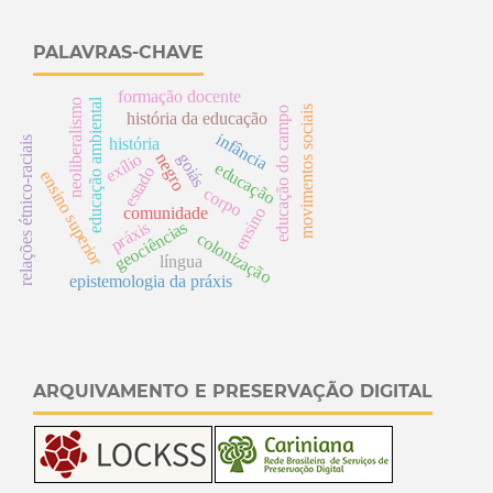
PALAVRAS-CHAVE
formação docente
educação ambiental
neoliberalismo
movimentos sociais
educação do campo
história da educação
infância
relações étnico-raciais
história
goiás
exílio
negro
educação
estado
ensino superior
corpo
comunidade
ensino
práxis
geociências
colonização
língua
epistemologia da práxis
ARQUIVAMENTO E PRESERVAÇÃO DIGITAL