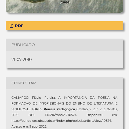
PDF
PUBLICADO
21-07-2010
COMO CITAR
CAMARGO, Flávio Pereira. A IMPORTÂNCIA DA POESIA NA
FORMAÇÃO DE PROFISSIONAIS DO ENSINO DE LITERATURA E
SUJEITOS-LEITORES.
Poíesis Pedagógica
, Catalão, v. 2, n. 2, p. 92–103,
2010. DOI: 10.5216/rpp.v2i2.10524. Disponível em:
https://periodicos.ufcat.edu.br/index.php/poiesis/article/view/10524.
Acesso em: 9 ago. 2026.