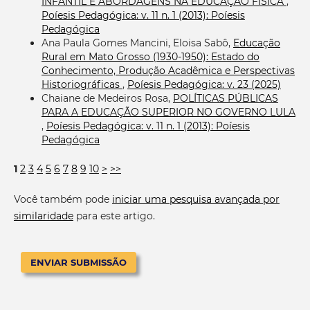
INFANTIL E ABORDAGENS NA EDUCAÇÃO FÍSICA
,
Poíesis Pedagógica: v. 11 n. 1 (2013): Poíesis
Pedagógica
Ana Paula Gomes Mancini, Eloisa Sabô,
Educação
Rural em Mato Grosso (1930-1950): Estado do
Conhecimento, Produção Acadêmica e Perspectivas
Historiográficas
,
Poíesis Pedagógica: v. 23 (2025)
Chaiane de Medeiros Rosa,
POLÍTICAS PÚBLICAS
PARA A EDUCAÇÃO SUPERIOR NO GOVERNO LULA
,
Poíesis Pedagógica: v. 11 n. 1 (2013): Poíesis
Pedagógica
1
2
3
4
5
6
7
8
9
10
>
>>
Você também pode
iniciar uma pesquisa avançada por
similaridade
para este artigo.
ENVIAR SUBMISSÃO