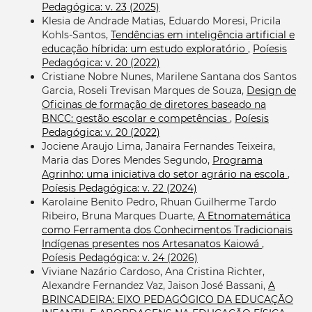
Pedagógica: v. 23 (2025)
Klesia de Andrade Matias, Eduardo Moresi, Pricila
Kohls-Santos,
Tendências em inteligência artificial e
educação híbrida: um estudo exploratório
,
Poíesis
Pedagógica: v. 20 (2022)
Cristiane Nobre Nunes, Marilene Santana dos Santos
Garcia, Roseli Trevisan Marques de Souza,
Design de
Oficinas de formação de diretores baseado na
BNCC: gestão escolar e competências
,
Poíesis
Pedagógica: v. 20 (2022)
Jociene Araujo Lima, Janaira Fernandes Teixeira,
Maria das Dores Mendes Segundo,
Programa
Agrinho: uma iniciativa do setor agrário na escola
,
Poíesis Pedagógica: v. 22 (2024)
Karolaine Benito Pedro, Rhuan Guilherme Tardo
Ribeiro, Bruna Marques Duarte,
A Etnomatemática
como Ferramenta dos Conhecimentos Tradicionais
Indígenas presentes nos Artesanatos Kaiowá
,
Poíesis Pedagógica: v. 24 (2026)
Viviane Nazário Cardoso, Ana Cristina Richter,
Alexandre Fernandez Vaz, Jaison José Bassani,
A
BRINCADEIRA: EIXO PEDAGÓGICO DA EDUCAÇÃO