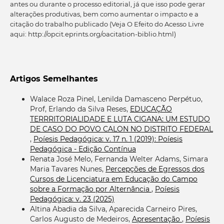
antes ou durante o processo editorial, já que isso pode gerar
alterações produtivas, bem como aumentar o impacto e a
citação do trabalho publicado (Veja O Efeito do Acesso Livre
aqui: http://opcit.eprints.org/oacitation-biblio.html)
Artigos Semelhantes
Walace Roza Pinel, Lenilda Damasceno Perpétuo,
Prof, Erlando da Silva Reses,
EDUCAÇÃO
TERRRITORIALIDADE E LUTA CIGANA: UM ESTUDO
DE CASO DO POVO CALON NO DISTRITO FEDERAL
,
Poíesis Pedagógica: v. 17 n. 1 (2019): Poíesis
Pedagógica - Edição Contínua
Renata José Melo, Fernanda Welter Adams, Simara
Maria Tavares Nunes,
Percepções de Egressos dos
Cursos de Licenciatura em Educação do Campo
sobre a Formação por Alternância
,
Poíesis
Pedagógica: v. 23 (2025)
Altina Abadia da Silva, Aparecida Carneiro Pires,
Carlos Augusto de Medeiros,
Apresentação
,
Poíesis