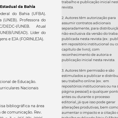
trabalho e publicação inicial nes
 Estadual da Bahia
revista.
deral do Bahia (UFBA).
2. Autores têm autorização para
a (UNEB). Professora do
assumir contratos adicionais
/DEDC-I/UNEB. Atual
separadamente, para distribuiç
(UNEB/UNEAD). Líder do
não-exclusiva da versão do traba
gens e EJA (FORINLEJA).
publicada nesta revista (ex.: publ
em repositório institucional ou 
capítulo de livro), com
reconhecimento de autoria e
publicação inicial nesta revista.
3. Autores têm permissão e são
estimulados a publicar e distribu
seu trabalho online (ex.: em
cional de Educação.
repositórios institucionais ou na
urriculares Nacionais
página pessoal) a qualquer pont
antes ou durante o processo
editorial, já que isso pode gerar
a bibliográfica na área
alterações produtivas, bem com
a de comunicação. Rev.
aumentar o impacto e a citação 
trabalho publicado (Veja O Efeit