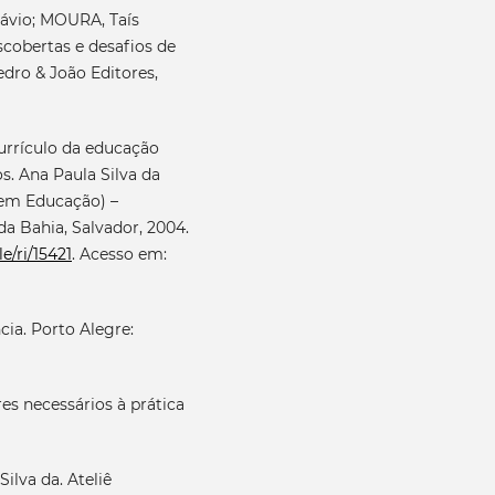
lávio; MOURA, Taís
scobertas e desafios de
edro & João Editores,
urrículo da educação
s. Ana Paula Silva da
 em Educação) –
a Bahia, Salvador, 2004.
e/ri/15421
. Acesso em:
ia. Porto Alegre:
es necessários à prática
lva da. Ateliê