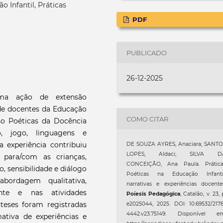
o Infantil, Práticas
PDF
PUBLICADO
26-12-2025
uma ação de extensão
 de docentes da Educação
COMO CITAR
so Poéticas da Docência
o, jogo, linguagens e
 experiência contribuiu
DE SOUZA AYRES, Anaciara; SANTO
LOPES, Aldaci; SILVA D
 para/com as crianças,
CONCEIÇÃO, Ana Paula. Prática
, sensibilidade e diálogo
Poéticas na Educação Infantil
bordagem qualitativa,
narrativas e experiências docente
nte e nas atividades
Poíesis Pedagógica
, Catalão, v. 23, 
teses foram registradas
e2025044, 2025. DOI: 10.69532/217
4442.v23.75149. Disponível em
tiva de experiências e