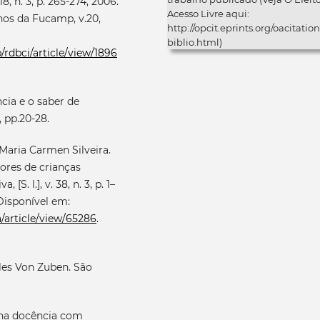
, n. 3, p. 265-274, 2006.
Acesso Livre aqui:
nos da Fucamp, v.20,
http://opcit.eprints.org/oacitation
biblio.html)
/rdbci/article/view/1896
cia e o saber de
, pp.20-28.
ria Carmen Silveira.
ores de crianças
S. l.], v. 38, n. 3, p. 1–
 Disponível em:
a/article/view/65286
.
les Von Zuben. São
 na docência com