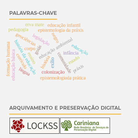
PALAVRAS-CHAVE
erva mate
educação infantil
pedagogia
epistemologia da práxis
geociências
negro
legislação
educação ambiental
história da educação
formação humana
educação
goiás
corpo
educação básica
infância
comunidade
ensino
currículo
estado
história
exílio
práxis
língua
colonização
epistemologiada prática
ARQUIVAMENTO E PRESERVAÇÃO DIGITAL