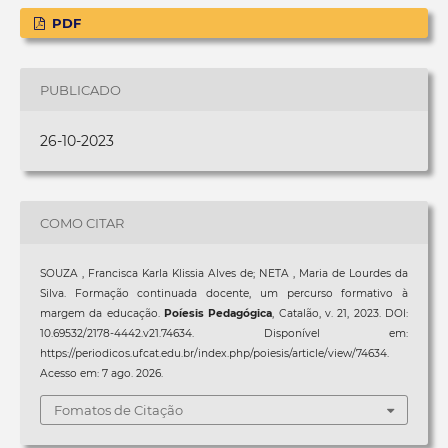
PDF
PUBLICADO
26-10-2023
COMO CITAR
SOUZA , Francisca Karla Klissia Alves de; NETA , Maria de Lourdes da
Silva. Formação continuada docente, um percurso formativo à
margem da educação.
Poíesis Pedagógica
, Catalão, v. 21, 2023. DOI:
10.69532/2178-4442.v21.74634. Disponível em:
https://periodicos.ufcat.edu.br/index.php/poiesis/article/view/74634.
Acesso em: 7 ago. 2026.
Fomatos de Citação