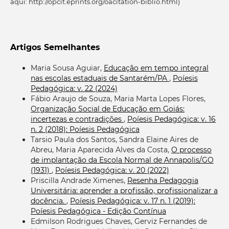
aqui: http://opcit.eprints.org/oacitation-biblio.html)
Artigos Semelhantes
Maria Sousa Aguiar,
Educação em tempo integral
nas escolas estaduais de Santarém/PA
,
Poíesis
Pedagógica: v. 22 (2024)
Fábio Araujo de Souza, Maria Marta Lopes Flores,
Organização Social de Educação em Goiás:
incertezas e contradições
,
Poíesis Pedagógica: v. 16
n. 2 (2018): Poíesis Pedagógica
Tarsio Paula dos Santos, Sandra Elaine Aires de
Abreu, Maria Aparecida Alves da Costa,
O processo
de implantação da Escola Normal de Annapolis/GO
(1931)
,
Poíesis Pedagógica: v. 20 (2022)
Priscilla Andrade Ximenes,
Resenha Pedagogia
Universitária: aprender a profissão, profissionalizar a
docência.
,
Poíesis Pedagógica: v. 17 n. 1 (2019):
Poíesis Pedagógica - Edição Contínua
Edmilson Rodrigues Chaves, Gerviz Fernandes de