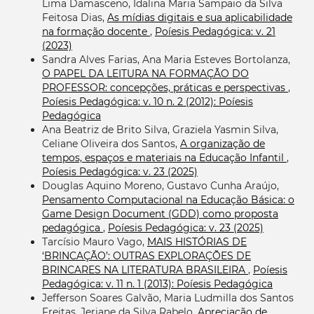
Lima Damasceno, Idalina Maria Sampaio da Silva
Feitosa Dias,
As mídias digitais e sua aplicabilidade
na formação docente
,
Poíesis Pedagógica: v. 21
(2023)
Sandra Alves Farias, Ana Maria Esteves Bortolanza,
O PAPEL DA LEITURA NA FORMAÇÃO DO
PROFESSOR: concepções, práticas e perspectivas
,
Poíesis Pedagógica: v. 10 n. 2 (2012): Poíesis
Pedagógica
Ana Beatriz de Brito Silva, Graziela Yasmin Silva,
Celiane Oliveira dos Santos,
A organização de
tempos, espaços e materiais na Educação Infantil
,
Poíesis Pedagógica: v. 23 (2025)
Douglas Aquino Moreno, Gustavo Cunha Araújo,
Pensamento Computacional na Educação Básica: o
Game Design Document (GDD) como proposta
pedagógica
,
Poíesis Pedagógica: v. 23 (2025)
Tarcísio Mauro Vago,
MAIS HISTÓRIAS DE
‘BRINCAÇÃO’: OUTRAS EXPLORAÇÕES DE
BRINCARES NA LITERATURA BRASILEIRA
,
Poíesis
Pedagógica: v. 11 n. 1 (2013): Poíesis Pedagógica
Jefferson Soares Galvão, Maria Ludmilla dos Santos
Freitas, Jeriane da Silva Rabelo,
Apreciação de