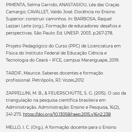
PIMENTA, Selma Garrido; ANASTASIOU, Léa das Graças
Camargo; CAVALLET, Valdo José. Docência no Ensino
Superior: construir caminhos. In: BARBOSA, Raquel
Lazzari Leite (org.). Formação de educadores: desafios e
perspectivas. São Paulo: Ed. UNESP. 2003. p.267-278.
Projeto Pedagógico do Curso (PPC) de Licenciatura em
Física do Instituto Federal de Educação Ciência e
Tecnologia do Ceará – IFCE, campus Maranguape, 2019.
TARDIF, Maurice. Saberes docentes e formação
profissional. Petrópolis, RJ: Vozes,2012
ZAPPELLINI, M. B., & FEUERSCHÜTTE, S. G. (2015). O uso da
triangulação na pesquisa científica brasileira em
Administração. Administração: Ensino e Pesquisa, 16(2),
241-273.
https://doi.org/10.13058/raep.2015.v16n2.238
MELLO, I. C. (Org.). A formação docente para o Ensino