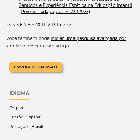
Sentidos e Experiência Estética na Educação Infantil
,
Poíesis Pedagógica: v. 23 (2025)
<<
<
5
6
7
8
9
10
11
12
13
14
>
>>
Você também pode
iniciar uma pesquisa avançada por
similaridade
para este artigo.
ENVIAR SUBMISSÃO
IDIOMA
English
Español (España)
Português (Brasil)