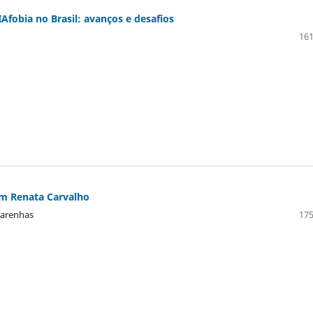
Afobia no Brasil: avanços e desafios
161
om Renata Carvalho
carenhas
175