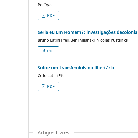
Pol Iryo
PDF
Seria eu um Homem?: investigações decoloniai
Bruno Latini Pfeil, Bení Milanski, Nicolas Pustilnick
PDF
Sobre um transfeminismo libertário
Cello Latini Pfeil
PDF
Artigos Livres