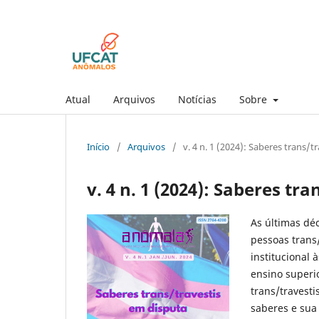
Atual
Arquivos
Notícias
Sobre
Início
/
Arquivos
/
v. 4 n. 1 (2024): Saberes trans/t
v. 4 n. 1 (2024): Saberes tr
As últimas dé
pessoas trans/
institucional 
ensino superi
trans/travest
saberes e sua