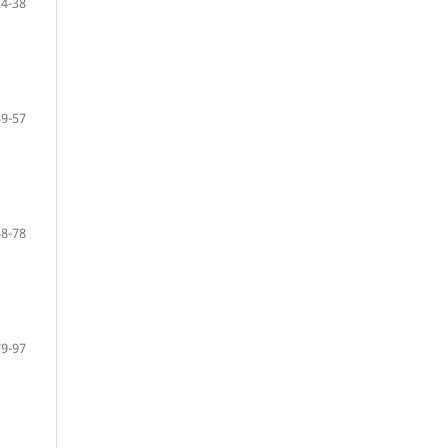
24-38
39-57
58-78
79-97