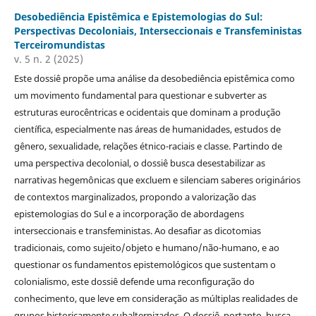
Desobediência Epistêmica e Epistemologias do Sul:
Perspectivas Decoloniais, Interseccionais e Transfeministas
Terceiromundistas
v. 5 n. 2 (2025)
Este dossiê propõe uma análise da desobediência epistêmica como
um movimento fundamental para questionar e subverter as
estruturas eurocêntricas e ocidentais que dominam a produção
científica, especialmente nas áreas de humanidades, estudos de
gênero, sexualidade, relações étnico-raciais e classe. Partindo de
uma perspectiva decolonial, o dossiê busca desestabilizar as
narrativas hegemônicas que excluem e silenciam saberes originários
de contextos marginalizados, propondo a valorização das
epistemologias do Sul e a incorporação de abordagens
interseccionais e transfeministas. Ao desafiar as dicotomias
tradicionais, como sujeito/objeto e humano/não-humano, e ao
questionar os fundamentos epistemológicos que sustentam o
colonialismo, este dossiê defende uma reconfiguração do
conhecimento, que leve em consideração as múltiplas realidades de
grupos historicamente subalternizados. O dossiê, portanto, busca