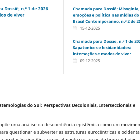
ossiê, n.ª 1 de 2026
Chamada para Dossiê: Misoginia,
dos de viver
emoções e política nas mídias do
Brasil Contemporâneo, n.ª 2 de 2
15-12-2025
Chamada para Dossiê, n.ª 1 de 202
Sapatonices e lesbianidades:
interseções e modos de viver
09-12-2025
istemologias do Sul: Perspectivas Decoloniais, Interseccionais e
ropõe uma análise da desobediência epistêmica como um movimen
ara questionar e subverter as estruturas eurocêntricas e ocidenta
 produção científica, especialmente nas áreas de humanidades,