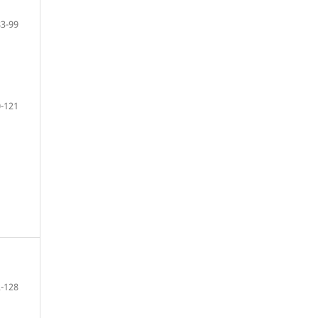
83-99
-121
-128