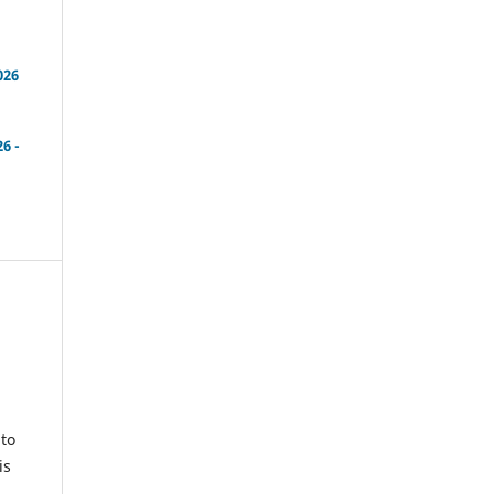
026
6 -
to
is