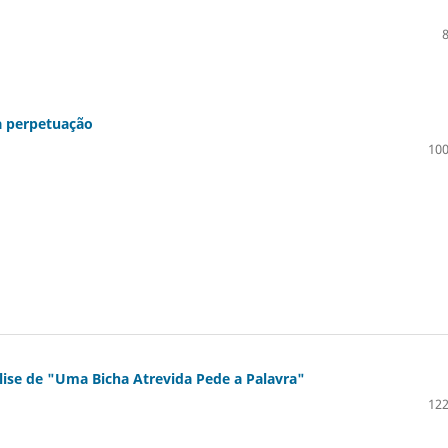
 à perpetuação
100
álise de "Uma Bicha Atrevida Pede a Palavra"
122