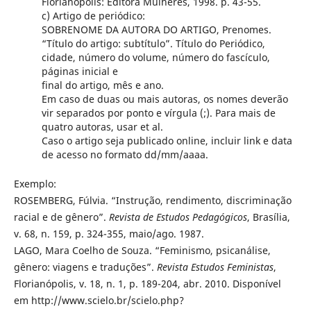
Florianópolis: Editora Mulheres, 1998. p. 43-55.
c) Artigo de periódico:
SOBRENOME DA AUTORA DO ARTIGO, Prenomes.
“Título do artigo: subtítulo”. Título do Periódico,
cidade, número do volume, número do fascículo,
páginas inicial e
final do artigo, mês e ano.
Em caso de duas ou mais autoras, os nomes deverão
vir separados por ponto e vírgula (;). Para mais de
quatro autoras, usar et al.
Caso o artigo seja publicado online, incluir link e data
de acesso no formato dd/mm/aaaa.
Exemplo:
ROSEMBERG, Fúlvia. “Instrução, rendimento, discriminação
racial e de gênero”.
Revista de Estudos Pedagógicos
, Brasília,
v. 68, n. 159, p. 324-355, maio/ago. 1987.
LAGO, Mara Coelho de Souza. “Feminismo, psicanálise,
gênero: viagens e traduções”.
Revista Estudos Feministas
,
Florianópolis, v. 18, n. 1, p. 189-204, abr. 2010. Disponível
em http://www.scielo.br/scielo.php?