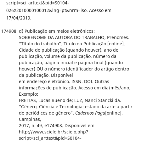
script=sci_arttext&pid=S0104-
026X2010000100012&lng=pt&nrm=iso. Acesso em
17/04/2019.
d) Publicação em meios eletrônicos:
SOBRENOME DA AUTORA DO TRABALHO, Prenomes.
“Título do trabalho”. Título da Publicação [online].
Cidade de publicação (quando houver), ano de
publicação, volume da publicação, número da
publicação, página inicial e página final (quando
houver) OU o número identificador do artigo dentro
da publicação. Disponível
em endereço eletrônico. ISSN. DOI. Outras
informações de publicação. Acesso em dia/mês/ano.
Exemplo:
FREITAS, Lucas Bueno de; LUZ, Nanci Stancki da.
“Gênero, Ciência e Tecnologia: estado da arte a partir
de periódicos de gênero”.
Cadernos Pagu
[online].
Campinas,
2017, n. 49, e174908. Disponível em
http://www.scielo.br/scielo.php?
script=sci_arttext&pid=S0104-