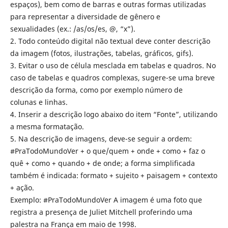
espaços), bem como de barras e outras formas utilizadas
para representar a diversidade de gênero e
sexualidades (ex.: /as/os/es, @, “x”).
2. Todo conteúdo digital não textual deve conter descrição
da imagem (fotos, ilustrações, tabelas, gráficos, gifs).
3. Evitar o uso de célula mesclada em tabelas e quadros. No
caso de tabelas e quadros complexas, sugere-se uma breve
descrição da forma, como por exemplo número de
colunas e linhas.
4. Inserir a descrição logo abaixo do item “Fonte”, utilizando
a mesma formatação.
5. Na descrição de imagens, deve-se seguir a ordem:
#PraTodoMundoVer + o que/quem + onde + como + faz o
quê + como + quando + de onde; a forma simplificada
também é indicada: formato + sujeito + paisagem + contexto
+ ação.
Exemplo: #PraTodoMundoVer A imagem é uma foto que
registra a presença de Juliet Mitchell proferindo uma
palestra na França em maio de 1998.