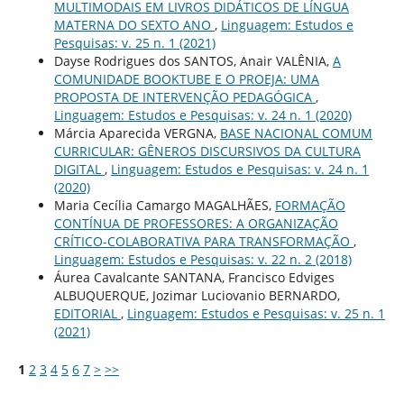
MULTIMODAIS EM LIVROS DIDÁTICOS DE LÍNGUA
MATERNA DO SEXTO ANO
,
Linguagem: Estudos e
Pesquisas: v. 25 n. 1 (2021)
Dayse Rodrigues dos SANTOS, Anair VALÊNIA,
A
COMUNIDADE BOOKTUBE E O PROEJA: UMA
PROPOSTA DE INTERVENÇÃO PEDAGÓGICA
,
Linguagem: Estudos e Pesquisas: v. 24 n. 1 (2020)
Márcia Aparecida VERGNA,
BASE NACIONAL COMUM
CURRICULAR: GÊNEROS DISCURSIVOS DA CULTURA
DIGITAL
,
Linguagem: Estudos e Pesquisas: v. 24 n. 1
(2020)
Maria Cecília Camargo MAGALHÃES,
FORMAÇÃO
CONTÍNUA DE PROFESSORES: A ORGANIZAÇÃO
CRÍTICO-COLABORATIVA PARA TRANSFORMAÇÃO
,
Linguagem: Estudos e Pesquisas: v. 22 n. 2 (2018)
Áurea Cavalcante SANTANA, Francisco Edviges
ALBUQUERQUE, Jozimar Luciovanio BERNARDO,
EDITORIAL
,
Linguagem: Estudos e Pesquisas: v. 25 n. 1
(2021)
1
2
3
4
5
6
7
>
>>