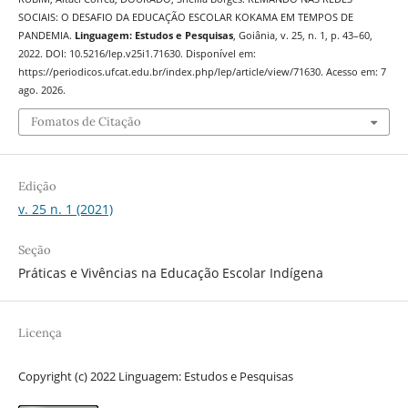
SOCIAIS: O DESAFIO DA EDUCAÇÃO ESCOLAR KOKAMA EM TEMPOS DE
PANDEMIA.
Linguagem: Estudos e Pesquisas
, Goiânia, v. 25, n. 1, p. 43–60,
2022. DOI: 10.5216/lep.v25i1.71630. Disponível em:
https://periodicos.ufcat.edu.br/index.php/lep/article/view/71630. Acesso em: 7
ago. 2026.
Fomatos de Citação
Edição
v. 25 n. 1 (2021)
Seção
Práticas e Vivências na Educação Escolar Indígena
Licença
Copyright (c) 2022 Linguagem: Estudos e Pesquisas