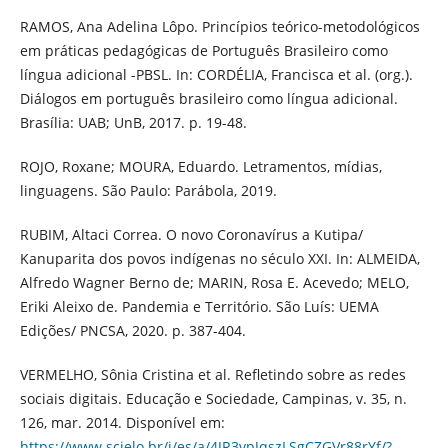
RAMOS, Ana Adelina Lôpo. Princípios teórico-metodológicos
em práticas pedagógicas de Português Brasileiro como
língua adicional -PBSL. In: CORDÉLIA, Francisca et al. (org.).
Diálogos em português brasileiro como língua adicional.
Brasília: UAB; UnB, 2017. p. 19-48.
ROJO, Roxane; MOURA, Eduardo. Letramentos, mídias,
linguagens. São Paulo: Parábola, 2019.
RUBIM, Altaci Correa. O novo Coronavírus a Kutipa/
Kanuparita dos povos indígenas no século XXI. In: ALMEIDA,
Alfredo Wagner Berno de; MARIN, Rosa E. Acevedo; MELO,
Eriki Aleixo de. Pandemia e Território. São Luís: UEMA
Edições/ PNCSA, 2020. p. 387-404.
VERMELHO, Sônia Cristina et al. Refletindo sobre as redes
sociais digitais. Educação e Sociedade, Campinas, v. 35, n.
126, mar. 2014. Disponível em:
https://www.scielo.br/j/es/a/4JR3vpJqszLSgCZGVr88rYf/?