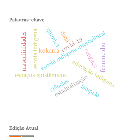
Palavras-chave
química
escola indígena
escola indígena intercultural
dadá
masculinidades
covid-19
feminicídio
kokama
cangaço
educação indígena
espaços epistêmicos
estadualização
ciências
lampião
Edição Atual