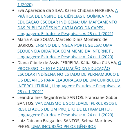
1 (2020)
Eva Aparecida da SILVA, Karen Chibana FERREIRA,
A
PRÁTICA DE ENSINO DE CIÊNCIAS E QUÍMICA NA
EDUCAÇÃO ESCOLAR INDÍGENA: UM MAPEAMENTO
DAS PUBLICAÇÕES NO CATÁLOGO DA CAPES
,
Linguagem: Estudos e Pesquisas: v. 25 n. 1 (2021)
Maria Alice SOUZA, Marcelo Diniz Monteiro de
BARROS,
ENSINO DE LÍNGUA PORTUGUESA: UMA
SEQUÊNCIA DIDÁTICA COM MEME DA INTERNET
,
Linguagem: Estudos e Pesquisas: v. 24 n. 1 (2020)
Diana Cibele de Assis FERREIRA, Kátia Silva CUNHA,
O
PROCESSO DE ESTADUALIZAÇÃO DA EDUCAÇÃO
ESCOLAR INDÍGENA NO ESTADO DE PERNAMBUCO E
OS DESAFIOS PARA ELABORAÇÃO DE UM CURRÍCULO
INTERCULTURAL
,
Linguagem: Estudos e Pesquisas: v.
25 n. 1 (2021)
Leandra Ines Seganfredo SANTOS, Franciane Gobbi
SANTOS,
VANDALISMO E SOCIEDADE: PERCURSOS E
RESULTADOS DE UM PROJETO DE LETRAMENTO
,
Linguagem: Estudos e Pesquisas: v. 24 n. 1 (2020)
Luiz Fabiano Braga dos SANTOS, Selma Martines
PERES,
UMA INCURSÃO PELOS GÊNEROS