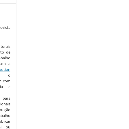
vista
torais
ito de
abalho
 sob a
ution
te o
ho com
ria e
 para
onais
buição
abalho
ublicar
nal ou