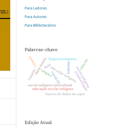
Para Leitores
Para Autores
Para Bibliotecários
Palavras-chave
química
maria bonita
língua portuguesa
ciências
kokama
dadá
educação indígena
escola indígena
cangaço
lampião
estadualização
covid-19
escola indígena intercultural
educação escolar indígena
bancos de dados da capes
Edição Atual