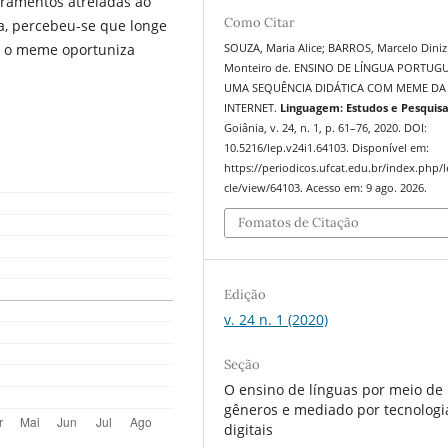
etramentos atreladas ao
Como Citar
ca, percebeu-se que longe
o, o meme oportuniza
SOUZA, Maria Alice; BARROS, Marcelo Diniz
Monteiro de. ENSINO DE LÍNGUA PORTUGU
UMA SEQUÊNCIA DIDÁTICA COM MEME DA
INTERNET.
Linguagem: Estudos e Pesquis
Goiânia, v. 24, n. 1, p. 61–76, 2020. DOI:
10.5216/lep.v24i1.64103. Disponível em:
https://periodicos.ufcat.edu.br/index.php/l
cle/view/64103. Acesso em: 9 ago. 2026.
Fomatos de Citação
Edição
v. 24 n. 1 (2020)
Seção
O ensino de línguas por meio de
gêneros e mediado por tecnologi
digitais