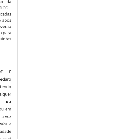
ão da
TIGO.
icadas
e após
everão
o para
uintes
ADE E
claro
 tendo
alquer
l ou
 ou em
ma vez
udos e
idade
s será