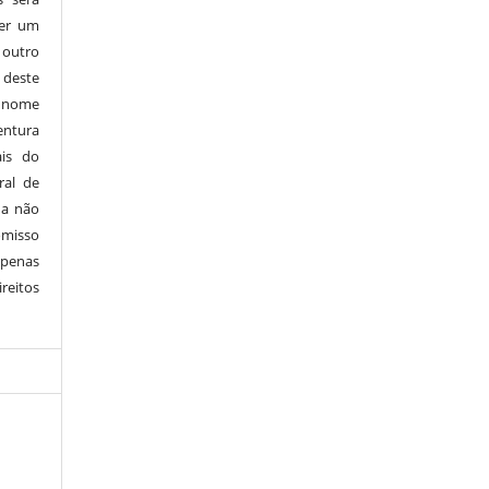
er um
 outro
s deste
 nome
ntura
ais do
ral de
 a não
misso
 penas
reitos