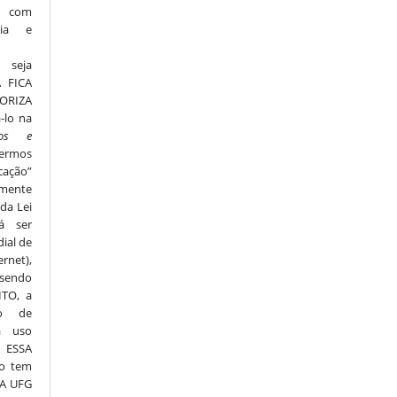
, com
ria e
 seja
Á FICA
ORIZA
-lo na
dos e
termos
ação”
amente
 da Lei
á ser
ial de
net),
 sendo
ITO, a
ão de
a uso
. ESSA
ão tem
 A UFG