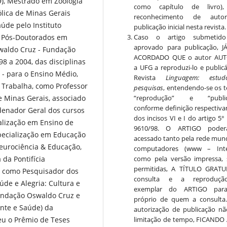
9), Mestrado em Zoologia
como capítulo de livro)
ólica de Minas Gerais
reconhecimento de auto
úde pelo Instituto
publicação inicial nesta revista.
Caso o artigo submetido
e Pós-Doutorados em
aprovado para publicação, J
swaldo Cruz - Fundação
ACORDADO QUE o autor AUT
98 a 2004, das disciplinas
a UFG a reproduzi-lo e publicá
 - para o Ensino Médio,
Revista
Linguagem: estu
 Trabalha, como Professor
pesquisas
, entendendo-se os 
“reprodução” e “public
de Minas Gerais, associado
conforme definição respectiv
denador Geral dos cursos
dos incisos VI e I do artigo 5°
alização em Ensino de
9610/98. O ARTIGO poder
specialização em Educação
acessado tanto pela rede mund
Neurociência & Educação,
computadores (www – Inter
como pela versão impressa,
 da Pontifícia
permitidas, A TÍTULO GRATU
pa como Pesquisador dos
consulta e a reproduç
úde e Alegria: Cultura e
exemplar do ARTIGO par
Fundação Oswaldo Cruz e
próprio de quem a consulta
nte e Saúde) da
autorização de publicação n
limitação de tempo, FICANDO
eu o Prêmio de Teses