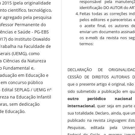
responsável pela manutenç
 2015 (pela originalidade
identificação DO AUTOR do AR
o científico, tecnológico,
Feitas todas as correções ind
lor agregado pela pesquisa
pelos editores e pareceristas 
rofessor Permanente do
o aceite final, os autores d
enviar um documento assinad
ências e Saúde - PG-EBS
os e-
mails
da revista nos seg
17) do Instituto Oswaldo
termos:
 Trabalha na Faculdade de
Gerais (UEMG), como
na Ciências da Natureza
no Fundamental e,
DECLARAÇÃO DE ORIGINALID
raduação em Educação e
CESSÃO DE DIREITOS AUTORAIS De
 em concurso público
que o presente artigo é original, não
- Edital SEPLAG / UEMG nº
sido submetido a publicação em qu
reza na Educação Infantil
outro periódico naciona
oras, sem dedicação
internacional
, quer seja em parte
 de Educação.
sua totalidade. Declaro, ainda, que u
publicado na revista
Linguagem: Est
Pesquisas
, editada pela Univers
Federal de Goiás, o mesmo jamai