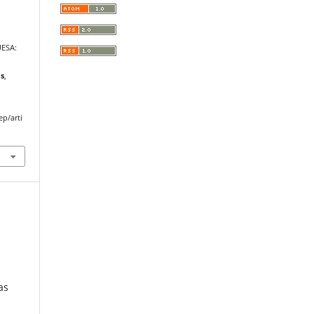
ESA:
as
,
ep/arti
as