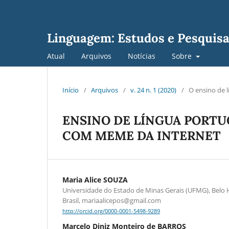
Linguagem: Estudos e Pesquis
Atual
Arquivos
Notícias
Sobre
Início
/
Arquivos
/
v. 24 n. 1 (2020)
/
O ensino de l
ENSINO DE LÍNGUA PORTU
COM MEME DA INTERNET
Maria Alice SOUZA
Universidade do Estado de Minas Gerais (UFMG), Belo 
Brasil, mariaalicepos@gmail.com
http://orcid.org/0000-0001-5498-9289
Marcelo Diniz Monteiro de BARROS