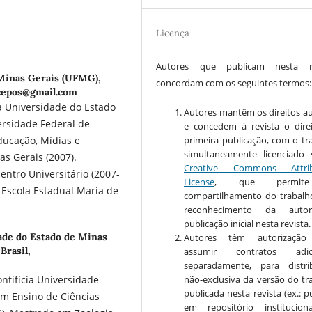
Licença
Autores que publicam nesta re
Minas Gerais (UFMG),
concordam com os seguintes termos:
icepos@gmail.com
Universidade do Estado
Autores mantêm os direitos au
ersidade Federal de
e concedem à revista o dire
primeira publicação, com o tr
ducação, Mídias e
simultaneamente licenciado
s Gerais (2007).
Creative Commons Attrib
entro Universitário (2007-
License
, que permi
 Escola Estadual Maria de
compartilhamento do trabal
reconhecimento da auto
publicação inicial nesta revista.
ade do Estado de Minas
Autores têm autorização
Brasil,
assumir contratos adici
separadamente, para distri
não-exclusiva da versão do tr
ntifícia Universidade
publicada nesta revista (ex.: p
 em Ensino de Ciências
em repositório institucio