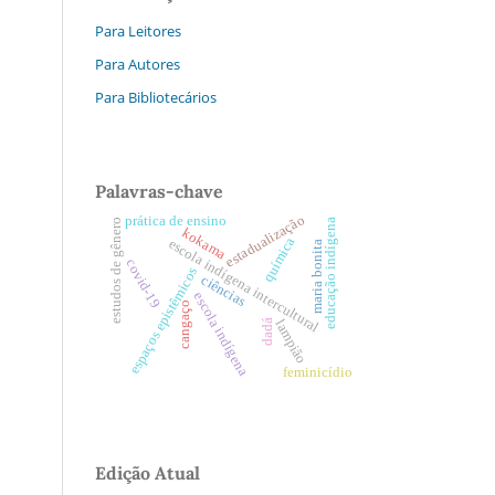
Para Leitores
Para Autores
Para Bibliotecários
Palavras-chave
estadualização
prática de ensino
educação indígena
estudos de gênero
kokama
química
escola indígena intercultural
maria bonita
covid-19
espaços epistêmicos
ciências
escola indígena
cangaço
lampião
dadá
feminicídio
Edição Atual