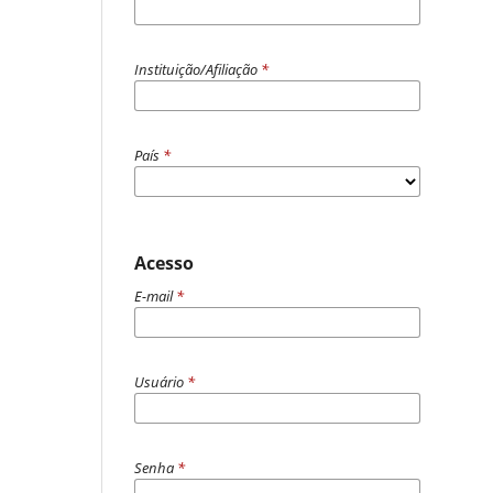
Instituição/Afiliação
*
País
*
Acesso
E-mail
*
Usuário
*
Senha
*