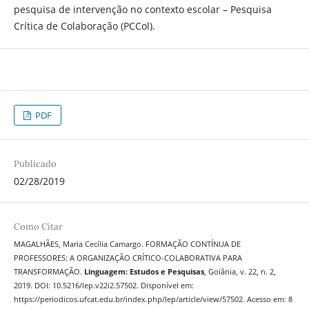
pesquisa de intervenção no contexto escolar – Pesquisa
Crítica de Colaboração (PCCol).
PDF
Publicado
02/28/2019
Como Citar
MAGALHÃES, Maria Cecília Camargo. FORMAÇÃO CONTÍNUA DE
PROFESSORES: A ORGANIZAÇÃO CRÍTICO-COLABORATIVA PARA
TRANSFORMAÇÃO.
Linguagem: Estudos e Pesquisas
, Goiânia, v. 22, n. 2,
2019. DOI: 10.5216/lep.v22i2.57502. Disponível em:
https://periodicos.ufcat.edu.br/index.php/lep/article/view/57502. Acesso em: 8