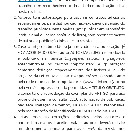
trabalho com reconhecimento da autoria e publicação inicial
nesta revista.
Autores têm autorização para assumir contratos adicionais
separadamente, para distribuição não-exclusiva da versão do
trabalho publicada nesta revista (ex.: publicar em repositório
institucional ou como capítulo de livro), com reconhecimento
de autoria e publicação inicial nesta revista.
Caso o artigo submetido seja aprovado para publicação, JÁ
FICA ACORDADO QUE o autor AUTORIZA a UFG a reproduzi-lo
e publicá-lo na Revista
Linguagem: estudos e pesquisas
,
entendendo-se os termos “reprodução” e “publicação”
conforme definição respectivamente dos incisos VI e I do
artigo 5° da Lei 9610/98. O ARTIGO poderá ser acessado tanto
pela rede mundial de computadores (www – Internet), como
pela versão impressa, sendo permitidas, A TÍTULO GRATUITO,
a consulta e a reprodução de exemplar do ARTIGO para uso
próprio de quem a consulta. ESSA autorização de publicação
não tem limitação de tempo, FICANDO A UFG responsável
pela manutenção da identificação DO AUTOR do ARTIGO.
Feitas todas as correções indicadas pelos editores e
pareceristas e após o aceite final, os autores deverão enviar
um documento assinado para os e-
mails
da revista nos