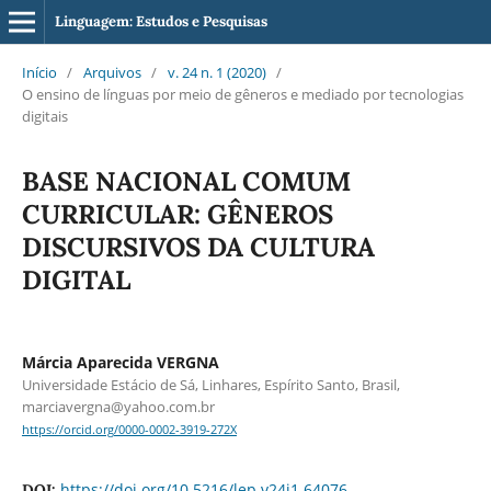
Linguagem: Estudos e Pesquisas
Início
/
Arquivos
/
v. 24 n. 1 (2020)
/
O ensino de línguas por meio de gêneros e mediado por tecnologias
digitais
BASE NACIONAL COMUM
CURRICULAR: GÊNEROS
DISCURSIVOS DA CULTURA
DIGITAL
Márcia Aparecida VERGNA
Universidade Estácio de Sá, Linhares, Espírito Santo, Brasil,
marciavergna@yahoo.com.br
https://orcid.org/0000-0002-3919-272X
https://doi.org/10.5216/lep.v24i1.64076
DOI: