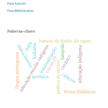
Para Autores
Para Bibliotecários
Palavras-chave
bancos de dados da capes
dadá
kokama
lampião
educação escolar indígena
maria bonita
educação indígena
estadualização
língua portuguesa
cangaço
covid-19
prática de ensino
ciências
química
livros didáticos