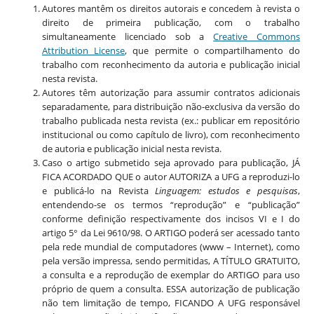
Autores mantêm os direitos autorais e concedem à revista o
direito de primeira publicação, com o trabalho
simultaneamente licenciado sob a
Creative Commons
Attribution License
, que permite o compartilhamento do
trabalho com reconhecimento da autoria e publicação inicial
nesta revista.
Autores têm autorização para assumir contratos adicionais
separadamente, para distribuição não-exclusiva da versão do
trabalho publicada nesta revista (ex.: publicar em repositório
institucional ou como capítulo de livro), com reconhecimento
de autoria e publicação inicial nesta revista.
Caso o artigo submetido seja aprovado para publicação, JÁ
FICA ACORDADO QUE o autor AUTORIZA a UFG a reproduzi-lo
e publicá-lo na Revista
Linguagem: estudos e pesquisas
,
entendendo-se os termos “reprodução” e “publicação”
conforme definição respectivamente dos incisos VI e I do
artigo 5° da Lei 9610/98. O ARTIGO poderá ser acessado tanto
pela rede mundial de computadores (www – Internet), como
pela versão impressa, sendo permitidas, A TÍTULO GRATUITO,
a consulta e a reprodução de exemplar do ARTIGO para uso
próprio de quem a consulta. ESSA autorização de publicação
não tem limitação de tempo, FICANDO A UFG responsável