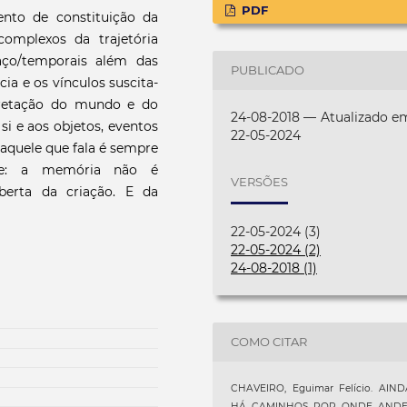
PDF
ento de constituição da
omplexos da trajetória
ço/temporais além das
PUBLICADO
cia e os vínculos suscita-
rpretação do mundo e do
24-08-2018 — Atualizado e
 si e aos objetos, eventos
22-05-2024
aquele que fala é sempre
ese: a memória não é
VERSÕES
berta da criação. E da
22-05-2024 (3)
22-05-2024 (2)
24-08-2018 (1)
COMO CITAR
CHAVEIRO, Eguimar Felício. AIND
HÁ CAMINHOS POR ONDE ANDEI