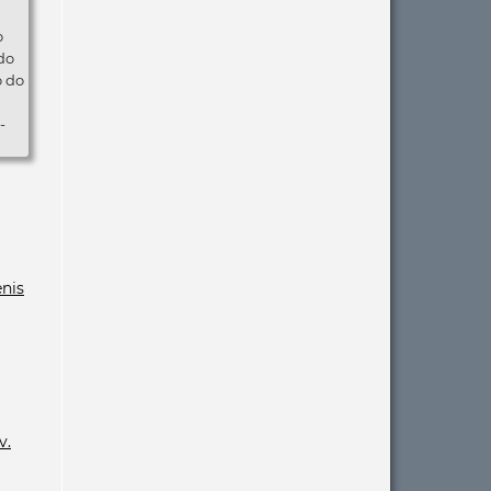
o
do
o do
-
nis
v.