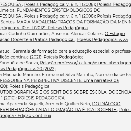
 PESQUISA
,
Poíesis Pedagógica: v. 6 n. 1 (2008): Poíesis Pedagó
Almeida,
FUNDAMENTOS EPISTEMOLÓGICOS DO
 PESQUISA
,
Poíesis Pedagógica: v. 6 n. 1 (2008): Poíesis Pedagó
 Santos,
MARIA MADALENA: TRAÇOS DA FORMAÇÃO DA MENI
gógica: v. 10 n. 1 (2012): Poíesis Pedagógica
encar Godinho Guimarães, Anselmo Alencar Colares,
O Estágio
ação Docente e Prática Pedagógica
,
Poíesis Pedagógica: v. 23
rtuci,
Garantia da formação para a educação especial: o profess
Edição contínua (2021): Poíesis Pedagógica
 Zanquêta de Souza,
Relação professor/a-aluno/a: uma abordage
sis Pedagógica: v. 20 (2022)
ia Machado Marinho, Emmanuel Silva Marinho, Normândia de Fa
SSORES NA PERSPECTIVA DISCENTE: uma narrativa da
2020): Poíesis Pedagógica
UTOBIOGRÁFICAS E OS SENTIDOS SOBRE ESCOLA, DOCÊNCIA
n. 1 (2016): POÍESIS PEDAGÓGICA
ônia Aparecida Siquelli, Armindo Quillici Neto,
DO DIÁLOGO
 REVERBERAÇÕES PARA FORMAÇÃO DA ÉTICA DOCENTE
,
Poíes
dagógica - Edição Contínua