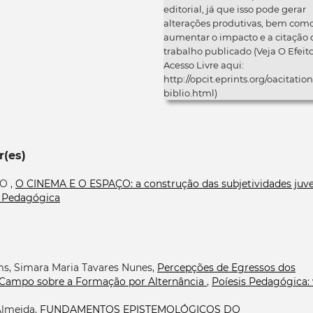
editorial, já que isso pode gerar
alterações produtivas, bem com
aumentar o impacto e a citação 
trabalho publicado (Veja O Efeit
Acesso Livre aqui:
http://opcit.eprints.org/oacitation
biblio.html)
r(es)
O ,
O CINEMA E O ESPAÇO: a construção das subjetividades juve
is Pedagógica
s, Simara Maria Tavares Nunes,
Percepções de Egressos dos
 Campo sobre a Formação por Alternância
,
Poíesis Pedagógica: 
Almeida,
FUNDAMENTOS EPISTEMOLÓGICOS DO