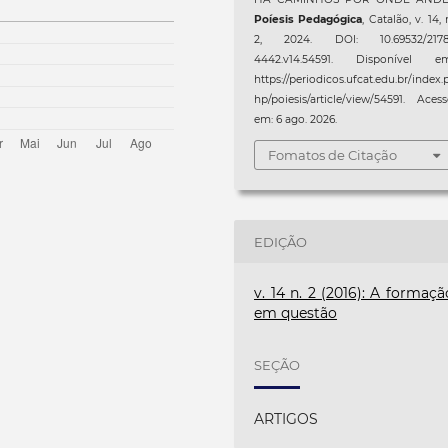
Poíesis Pedagógica
, Catalão, v. 14, 
2, 2024. DOI: 10.69532/2178
4442.v14.54591. Disponível em
https://periodicos.ufcat.edu.br/index.
hp/poiesis/article/view/54591. Aces
em: 6 ago. 2026.
Fomatos de Citação
EDIÇÃO
v. 14 n. 2 (2016): A formaçã
em questão
SEÇÃO
ARTIGOS