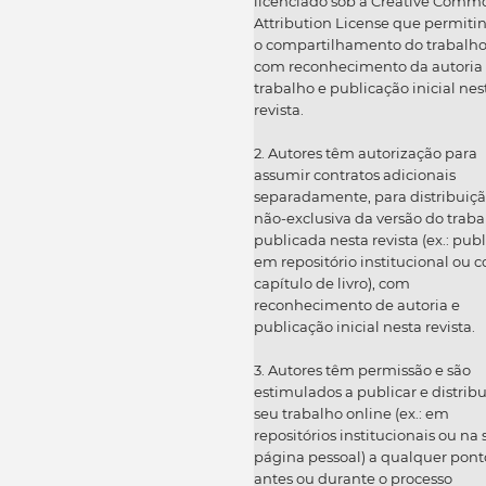
licenciado sob a Creative Comm
Attribution License que permiti
o compartilhamento do trabalh
com reconhecimento da autoria
trabalho e publicação inicial nes
revista.
2. Autores têm autorização para
assumir contratos adicionais
separadamente, para distribuiç
não-exclusiva da versão do traba
publicada nesta revista (ex.: publ
em repositório institucional ou 
capítulo de livro), com
reconhecimento de autoria e
publicação inicial nesta revista.
3. Autores têm permissão e são
estimulados a publicar e distribu
seu trabalho online (ex.: em
repositórios institucionais ou na
página pessoal) a qualquer pont
antes ou durante o processo