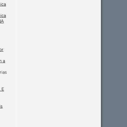
gica
gica
NA
or
m a
rias
 E
is