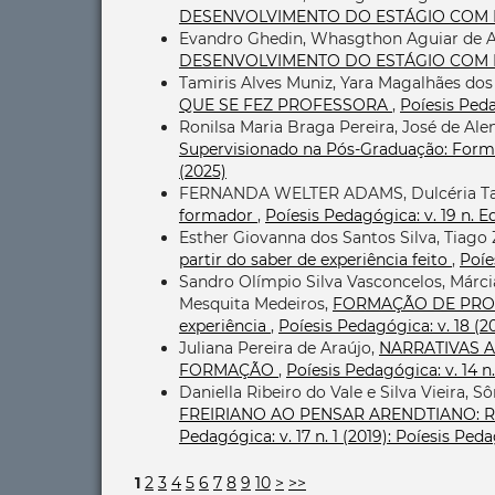
DESENVOLVIMENTO DO ESTÁGIO COM
Evandro Ghedin, Whasgthon Aguiar de 
DESENVOLVIMENTO DO ESTÁGIO COM
Tamiris Alves Muniz, Yara Magalhães dos
QUE SE FEZ PROFESSORA
,
Poíesis Peda
Ronilsa Maria Braga Pereira, José de Al
Supervisionado na Pós-Graduação: Form
(2025)
FERNANDA WELTER ADAMS, Dulcéria Ta
formador
,
Poíesis Pedagógica: v. 19 n. 
Esther Giovanna dos Santos Silva, Tiago
partir do saber de experiência feito
,
Poíe
Sandro Olímpio Silva Vasconcelos, Márc
Mesquita Medeiros,
FORMAÇÃO DE PROFE
experiência
,
Poíesis Pedagógica: v. 18 (
Juliana Pereira de Araújo,
NARRATIVAS A
FORMAÇÃO
,
Poíesis Pedagógica: v. 14 
Daniella Ribeiro do Vale e Silva Vieira, S
FREIRIANO AO PENSAR ARENDTIANO:
Pedagógica: v. 17 n. 1 (2019): Poíesis Pe
1
2
3
4
5
6
7
8
9
10
>
>>