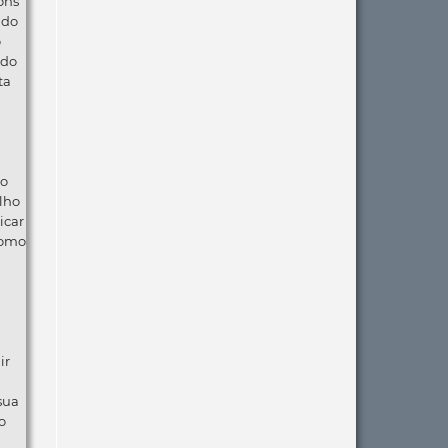
ons
ndo
o
 do
ta
ão
lho
icar
como
ir
 sua
o