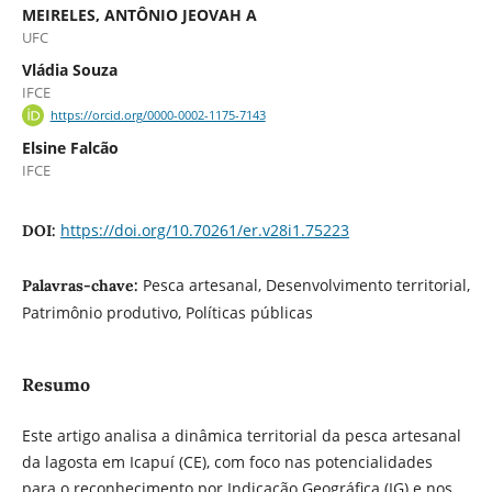
MEIRELES, ANTÔNIO JEOVAH A
UFC
Vládia Souza
IFCE
https://orcid.org/0000-0002-1175-7143
Elsine Falcão
IFCE
https://doi.org/10.70261/er.v28i1.75223
DOI:
Pesca artesanal, Desenvolvimento territorial,
Palavras-chave:
Patrimônio produtivo, Políticas públicas
Resumo
Este artigo analisa a dinâmica territorial da pesca artesanal
da lagosta em Icapuí (CE), com foco nas potencialidades
para o reconhecimento por Indicação Geográfica (IG) e nos