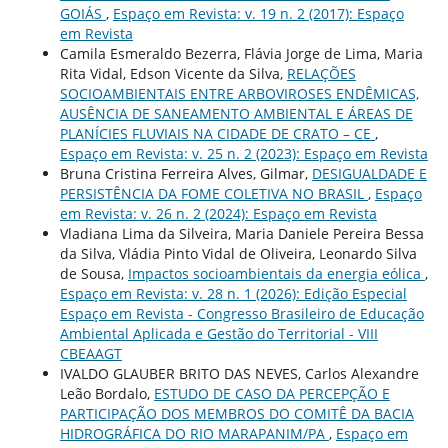
GOIÁS
,
Espaço em Revista: v. 19 n. 2 (2017): Espaço
em Revista
Camila Esmeraldo Bezerra, Flávia Jorge de Lima, Maria
Rita Vidal, Edson Vicente da Silva,
RELAÇÕES
SOCIOAMBIENTAIS ENTRE ARBOVIROSES ENDÊMICAS,
AUSÊNCIA DE SANEAMENTO AMBIENTAL E ÁREAS DE
PLANÍCIES FLUVIAIS NA CIDADE DE CRATO – CE
,
Espaço em Revista: v. 25 n. 2 (2023): Espaço em Revista
Bruna Cristina Ferreira Alves, Gilmar,
DESIGUALDADE E
PERSISTÊNCIA DA FOME COLETIVA NO BRASIL
,
Espaço
em Revista: v. 26 n. 2 (2024): Espaço em Revista
Vladiana Lima da Silveira, Maria Daniele Pereira Bessa
da Silva, Vládia Pinto Vidal de Oliveira, Leonardo Silva
de Sousa,
Impactos socioambientais da energia eólica
,
Espaço em Revista: v. 28 n. 1 (2026): Edição Especial
Espaço em Revista - Congresso Brasileiro de Educação
Ambiental Aplicada e Gestão do Territorial - VIII
CBEAAGT
IVALDO GLAUBER BRITO DAS NEVES, Carlos Alexandre
Leão Bordalo,
ESTUDO DE CASO DA PERCEPÇÃO E
PARTICIPAÇÃO DOS MEMBROS DO COMITÊ DA BACIA
HIDROGRÁFICA DO RIO MARAPANIM/PA
,
Espaço em