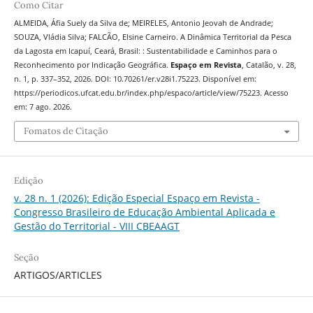
Como Citar
ALMEIDA, Áfia Suely da Silva de; MEIRELES, Antonio Jeovah de Andrade;
SOUZA, Vládia Silva; FALCÃO, Elsine Carneiro. A Dinâmica Territorial da Pesca
da Lagosta em Icapuí, Ceará, Brasil: : Sustentabilidade e Caminhos para o
Reconhecimento por Indicação Geográfica.
Espaço em Revista
, Catalão, v. 28,
n. 1, p. 337–352, 2026. DOI: 10.70261/er.v28i1.75223. Disponível em:
https://periodicos.ufcat.edu.br/index.php/espaco/article/view/75223. Acesso
em: 7 ago. 2026.
Fomatos de Citação
Edição
v. 28 n. 1 (2026): Edição Especial Espaço em Revista -
Congresso Brasileiro de Educação Ambiental Aplicada e
Gestão do Territorial - VIII CBEAAGT
Seção
ARTIGOS/ARTICLES