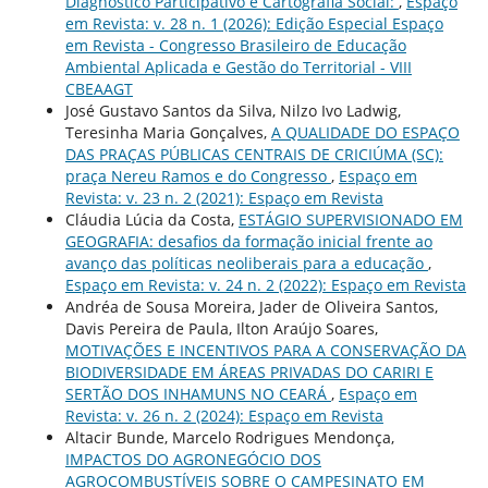
Diagnóstico Participativo e Cartografia Social:
,
Espaço
em Revista: v. 28 n. 1 (2026): Edição Especial Espaço
em Revista - Congresso Brasileiro de Educação
Ambiental Aplicada e Gestão do Territorial - VIII
CBEAAGT
José Gustavo Santos da Silva, Nilzo Ivo Ladwig,
Teresinha Maria Gonçalves,
A QUALIDADE DO ESPAÇO
DAS PRAÇAS PÚBLICAS CENTRAIS DE CRICIÚMA (SC):
praça Nereu Ramos e do Congresso
,
Espaço em
Revista: v. 23 n. 2 (2021): Espaço em Revista
Cláudia Lúcia da Costa,
ESTÁGIO SUPERVISIONADO EM
GEOGRAFIA: desafios da formação inicial frente ao
avanço das políticas neoliberais para a educação
,
Espaço em Revista: v. 24 n. 2 (2022): Espaço em Revista
Andréa de Sousa Moreira, Jader de Oliveira Santos,
Davis Pereira de Paula, Ilton Araújo Soares,
MOTIVAÇÕES E INCENTIVOS PARA A CONSERVAÇÃO DA
BIODIVERSIDADE EM ÁREAS PRIVADAS DO CARIRI E
SERTÃO DOS INHAMUNS NO CEARÁ
,
Espaço em
Revista: v. 26 n. 2 (2024): Espaço em Revista
Altacir Bunde, Marcelo Rodrigues Mendonça,
IMPACTOS DO AGRONEGÓCIO DOS
AGROCOMBUSTÍVEIS SOBRE O CAMPESINATO EM