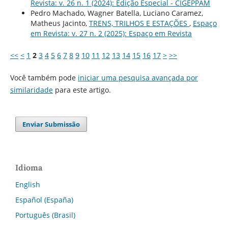
Revista: v. 26 n. 1 (2024): Edição Especial - CIGEPPAM
Pedro Machado, Wagner Batella, Luciano Caramez,
Matheus Jacinto,
TRENS, TRILHOS E ESTAÇÕES
,
Espaço
em Revista: v. 27 n. 2 (2025): Espaço em Revista
<<
<
1
2
3
4
5
6
7
8
9
10
11
12
13
14
15
16
17
>
>>
Você também pode
iniciar uma pesquisa avançada por
similaridade
para este artigo.
Enviar Submissão
Idioma
English
Español (España)
Português (Brasil)