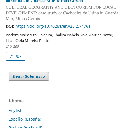
da Usina em Guarda-Mor, Minas Gerais
CULTURAL GEOGRAPHY AND GEOTOURISM FOR LOCAL
DEVELOPMENT: case study of Cachoeira da Usina in Guarda-
Mor, Minas Gerais
DOI:
https://doi.org/10.70261/er.v25i2.74761
Isadora Maria Vital Caldeira, Thallita Isabela Silva Martins Nazar,
Lilian Carla Moreira Bento
210-239
PDF
Enviar Submissão
Idioma
English
Español (España)
Português (Brasil)