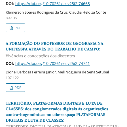
DOI:
https://doi.org/10.70261/er.v25i2.74665
Klémerson Soares Rodrigues da Cruz, Cláudia Heloiza Conte
89-106
PDF
A FORMAÇÃO DO PROFESSOR DE GEOGRAFIA NA
UNIFESSPA ATRAVÉS DO TRABALHO DE CAMPO:
Vivências e concepções dos discentes
DOI:
https://doi.org/10.70261/er.v25i2.74741
Dionel Barbosa Ferreira Junior, Mell Nogueira de Sena Setubal
107-122
PDF
TERRITÓRIO, PLATAFORMAS DIGITAIS E LUTA DE
CLASSES: dos conglomerados digitais às organizações
contra-hegemônicas no ciberespaço PLATAFORMAS
DIGITAIS E LUTA DE CLASSES:
TERRITORY, DIGITAL PLATFORMS, AND CLASS STRUGGLE: