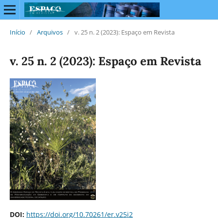
Início
/
Arquivos
/
v. 25 n. 2 (2023): Espaço em Revista
v. 25 n. 2 (2023): Espaço em Revista
DOI:
https://doi.org/10.70261/er.v25i2