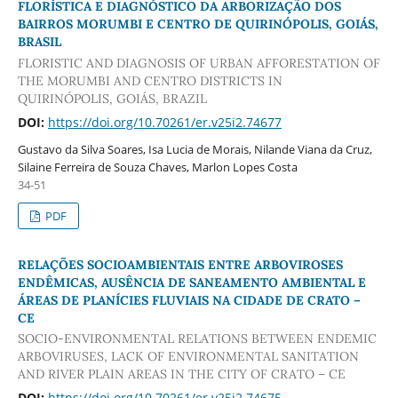
FLORÍSTICA E DIAGNÓSTICO DA ARBORIZAÇÃO DOS
BAIRROS MORUMBI E CENTRO DE QUIRINÓPOLIS, GOIÁS,
BRASIL
FLORISTIC AND DIAGNOSIS OF URBAN AFFORESTATION OF
THE MORUMBI AND CENTRO DISTRICTS IN
QUIRINÓPOLIS, GOIÁS, BRAZIL
DOI:
https://doi.org/10.70261/er.v25i2.74677
Gustavo da Silva Soares, Isa Lucia de Morais, Nilande Viana da Cruz,
Silaine Ferreira de Souza Chaves, Marlon Lopes Costa
34-51
PDF
RELAÇÕES SOCIOAMBIENTAIS ENTRE ARBOVIROSES
ENDÊMICAS, AUSÊNCIA DE SANEAMENTO AMBIENTAL E
ÁREAS DE PLANÍCIES FLUVIAIS NA CIDADE DE CRATO –
CE
SOCIO-ENVIRONMENTAL RELATIONS BETWEEN ENDEMIC
ARBOVIRUSES, LACK OF ENVIRONMENTAL SANITATION
AND RIVER PLAIN AREAS IN THE CITY OF CRATO – CE
DOI:
https://doi.org/10.70261/er.v25i2.74675