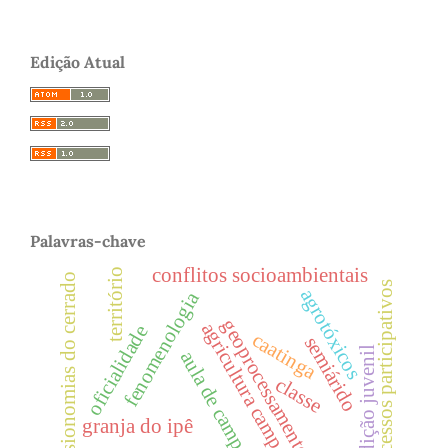
Edição Atual
Palavras-chave
conflitos socioambientais
território
fitofisionomias do cerrado
processos participativos
agrotóxicos
fenomenologia
geoprocessamento
agricultura camponesa
oficialidade
caatinga
semiárido
condição juvenil
aula de campo
classe
granja do ipê