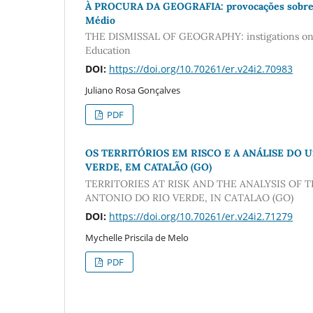
À PROCURA DA GEOGRAFIA: provocações sobre u
Médio
THE DISMISSAL OF GEOGRAPHY: instigations on re
Education
DOI:
https://doi.org/10.70261/er.v24i2.70983
Juliano Rosa Gonçalves
PDF
OS TERRITÓRIOS EM RISCO E A ANÁLISE DO 
VERDE, EM CATALÃO (GO)
TERRITORIES AT RISK AND THE ANALYSIS OF 
ANTONIO DO RIO VERDE, IN CATALAO (GO)
DOI:
https://doi.org/10.70261/er.v24i2.71279
Mychelle Priscila de Melo
PDF