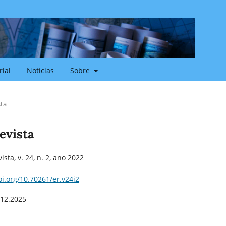
rial
Notícias
Sobre
sta
Revista
sta, v. 24, n. 2, ano 2022
oi.org/10.70261/er.v24i2
.12.2025