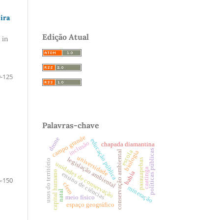
ira
Edição Atual
 in
-125
Palavras-chave
campo grande
drone
educação pública
inclusão
chapada diamantina
políticas públicas
escola
biologia
conservação ambiental
universidade
legislação ambiental
parauapebas
usos do território
unidades de conservação
caatinga
capital humano
bahia
ensino de ciências
-150
cfem
mineração
natal
meio físico
espaço geográfico