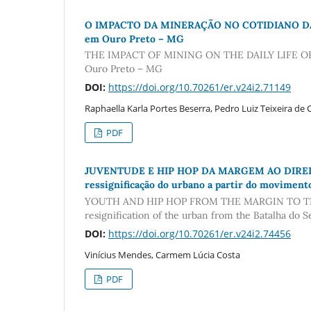
O IMPACTO DA MINERAÇÃO NO COTIDIANO DAS C
em Ouro Preto – MG
THE IMPACT OF MINING ON THE DAILY LIFE OF AF
Ouro Preto – MG
DOI:
https://doi.org/10.70261/er.v24i2.71149
Raphaella Karla Portes Beserra, Pedro Luiz Teixeira de
PDF
JUVENTUDE E HIP HOP DA MARGEM AO DIREITO À
ressignificação do urbano a partir do moviment
YOUTH AND HIP HOP FROM THE MARGIN TO THE RI
resignification of the urban from the Batalha do
DOI:
https://doi.org/10.70261/er.v24i2.74456
Vinícius Mendes, Carmem Lúcia Costa
PDF