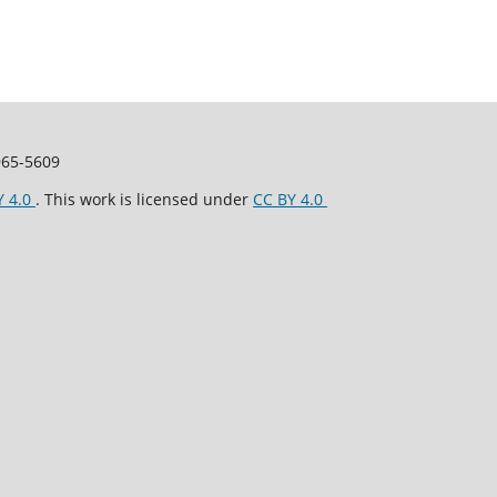
2965-5609
Y 4.0
. This work is licensed under
CC BY 4.0