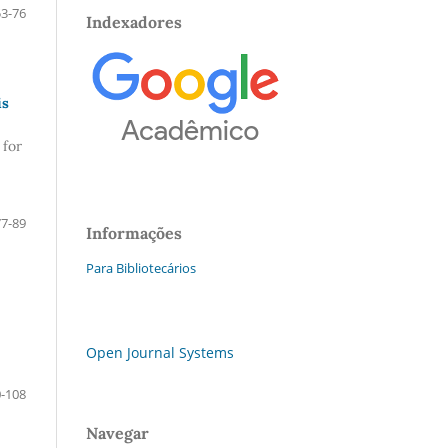
53-76
Indexadores
is
 for
77-89
Informações
Para Bibliotecários
Open Journal Systems
-108
Navegar