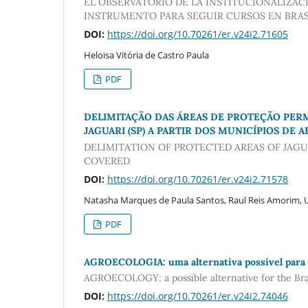
EL OBSERVATORIO DE LA INSTITUCIONALIZA
INSTRUMENTO PARA SEGUIR CURSOS EN BRAS
DOI:
https://doi.org/10.70261/er.v24i2.71605
Heloisa Vitória de Castro Paula
PDF
DELIMITAÇÃO DAS ÁREAS DE PROTEÇÃO PER
JAGUARI (SP) A PARTIR DOS MUNICÍPIOS DE 
DELIMITATION OF PROTECTED AREAS OF JAGU
COVERED
DOI:
https://doi.org/10.70261/er.v24i2.71578
Natasha Marques de Paula Santos, Raul Reis Amorim, 
PDF
AGROECOLOGIA: uma alternativa possível para 
AGROECOLOGY: a possible alternative for the Bra
DOI:
https://doi.org/10.70261/er.v24i2.74046