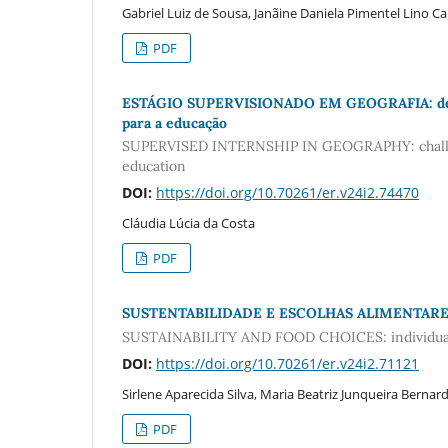
Gabriel Luiz de Sousa, Janãine Daniela Pimentel Lino 
PDF
ESTÁGIO SUPERVISIONADO EM GEOGRAFIA: desafio
para a educação
SUPERVISED INTERNSHIP IN GEOGRAPHY: challenges 
education
DOI:
https://doi.org/10.70261/er.v24i2.74470
Cláudia Lúcia da Costa
PDF
SUSTENTABILIDADE E ESCOLHAS ALIMENTARES: 
SUSTAINABILITY AND FOOD CHOICES: individual
DOI:
https://doi.org/10.70261/er.v24i2.71121
Sirlene Aparecida Silva, Maria Beatriz Junqueira Bernar
PDF