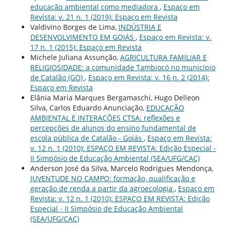
educação ambiental como mediadora
,
Espaço em
Revista: v. 21 n. 1 (2019): Espaço em Revista
Valdivino Borges de Lima,
INDÚSTRIA E
DESENVOLVIMENTO EM GOIÁS
,
Espaço em Revista: v.
17 n. 1 (2015): Espaço em Revista
Michele Juliana Assunção,
AGRICULTURA FAMILIAR E
RELIGIOSIDADE: a comunidade Tambiocó no município
de Catalão (GO)
,
Espaço em Revista: v. 16 n. 2 (2014):
Espaço em Revista
Elânia Maria Marques Bergamaschi, Hugo Delleon
Silva, Carlos Eduardo Anunciação,
EDUCAÇÃO
AMBIENTAL E INTERAÇÕES CTSA: reflexões e
percepções de alunos do ensino fundamental de
escola pública de Catalão - Goiás
,
Espaço em Revista:
v. 12 n. 1 (2010): ESPAÇO EM REVISTA: Edição Especial -
II Simpósio de Educação Ambiental (SEA/UFG/CAC)
Anderson José da Silva, Marcelo Rodrigues Mendonça,
JUVENTUDE NO CAMPO: formação, qualificação e
geração de renda a partir da agroecologia
,
Espaço em
Revista: v. 12 n. 1 (2010): ESPAÇO EM REVISTA: Edição
Especial - II Simpósio de Educação Ambiental
(SEA/UFG/CAC)