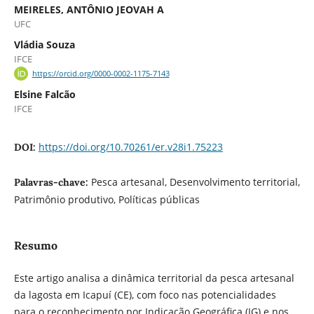
MEIRELES, ANTÔNIO JEOVAH A
UFC
Vládia Souza
IFCE
https://orcid.org/0000-0002-1175-7143
Elsine Falcão
IFCE
https://doi.org/10.70261/er.v28i1.75223
DOI:
Pesca artesanal, Desenvolvimento territorial,
Palavras-chave:
Patrimônio produtivo, Políticas públicas
Resumo
Este artigo analisa a dinâmica territorial da pesca artesanal
da lagosta em Icapuí (CE), com foco nas potencialidades
para o reconhecimento por Indicação Geográfica (IG) e nos