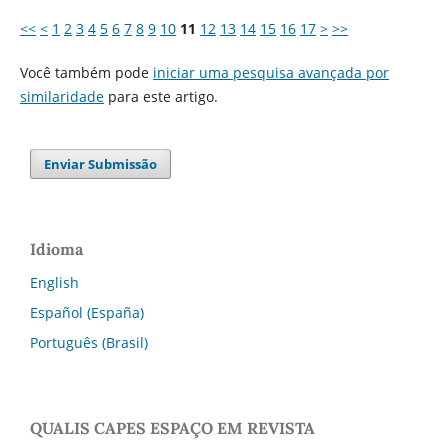
<<
<
1
2
3
4
5
6
7
8
9
10
11
12
13
14
15
16
17
>
>>
Você também pode
iniciar uma pesquisa avançada por
similaridade
para este artigo.
Enviar Submissão
Idioma
English
Español (España)
Português (Brasil)
QUALIS CAPES ESPAÇO EM REVISTA