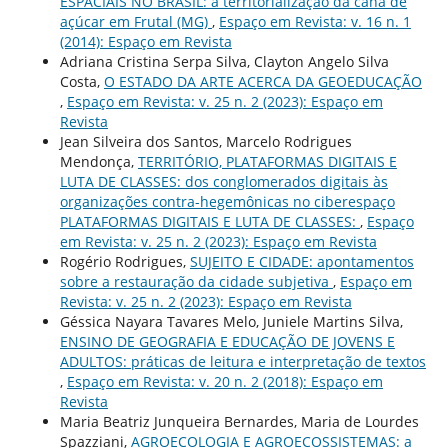
ESPACIAIS NO BRASIL: a territorialização da cana de
açúcar em Frutal (MG)
,
Espaço em Revista: v. 16 n. 1
(2014): Espaço em Revista
Adriana Cristina Serpa Silva, Clayton Angelo Silva
Costa,
O ESTADO DA ARTE ACERCA DA GEOEDUCAÇÃO
,
Espaço em Revista: v. 25 n. 2 (2023): Espaço em
Revista
Jean Silveira dos Santos, Marcelo Rodrigues
Mendonça,
TERRITÓRIO, PLATAFORMAS DIGITAIS E
LUTA DE CLASSES: dos conglomerados digitais às
organizações contra-hegemônicas no ciberespaço
PLATAFORMAS DIGITAIS E LUTA DE CLASSES:
,
Espaço
em Revista: v. 25 n. 2 (2023): Espaço em Revista
Rogério Rodrigues,
SUJEITO E CIDADE: apontamentos
sobre a restauração da cidade subjetiva
,
Espaço em
Revista: v. 25 n. 2 (2023): Espaço em Revista
Géssica Nayara Tavares Melo, Juniele Martins Silva,
ENSINO DE GEOGRAFIA E EDUCAÇÃO DE JOVENS E
ADULTOS: práticas de leitura e interpretação de textos
,
Espaço em Revista: v. 20 n. 2 (2018): Espaço em
Revista
Maria Beatriz Junqueira Bernardes, Maria de Lourdes
Spazziani,
AGROECOLOGIA E AGROECOSSISTEMAS: a