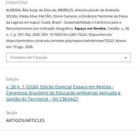
Como Citar
ALMEIDA, Áfia Suely da Silva de; MEIRELES, Antonio Jeovah de Andrade;
SOUZA, Vládia Silva; FALCÃO, Elsine Carneiro. A Dinâmica Territorial da Pesca
da Lagosta em Icapuí, Ceará, Brasil: : Sustentabilidade e Caminhos para o
Reconhecimento por Indicação Geográfica.
Espaço em Revista
, Catalão, v. 28,
n. 1, p. 337–352, 2026. DOI: 10.70261/er.v28i1.75223. Disponível em:
https://periodicos.ufcat.edu.br/index.php/espaco/article/view/75223. Acesso
em: 10 ago. 2026.
Fomatos de Citação
Edição
v. 28 n. 1 (2026): Edição Especial Espaço em Revista -
Congresso Brasileiro de Educação Ambiental Aplicada e
Gestão do Territorial - VIII CBEAAGT
Seção
ARTIGOS/ARTICLES