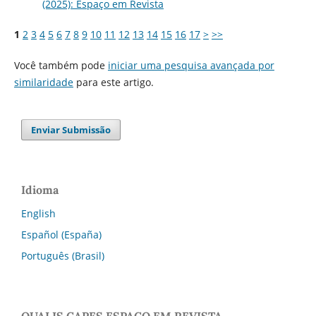
(2025): Espaço em Revista
1
2
3
4
5
6
7
8
9
10
11
12
13
14
15
16
17
>
>>
Você também pode
iniciar uma pesquisa avançada por
similaridade
para este artigo.
Enviar Submissão
Idioma
English
Español (España)
Português (Brasil)