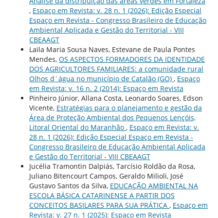
Análise da distribuição das áreas verdes em Fortaleza
,
Espaço em Revista: v. 28 n. 1 (2026): Edição Especial
Espaço em Revista - Congresso Brasileiro de Educação
Ambiental Aplicada e Gestão do Territorial - VIII
CBEAAGT
Laila Maria Sousa Naves, Estevane de Paula Pontes
Mendes,
OS ASPECTOS FORMADORES DA IDENTIDADE
DOS AGRICULTORES FAMILIARES: a comunidade rural
Olhos d´água no município de Catalão (GO)
,
Espaço
em Revista: v. 16 n. 2 (2014): Espaço em Revista
Pinheiro Júnior, Allana Costa, Leonardo Soares, Edson
Vicente,
Estratégias para o planejamento e gestão da
Área de Proteção Ambiental dos Pequenos Lençóis,
Litoral Oriental do Maranhão
,
Espaço em Revista: v.
28 n. 1 (2026): Edição Especial Espaço em Revista -
Congresso Brasileiro de Educação Ambiental Aplicada
e Gestão do Territorial - VIII CBEAAGT
Jucélia Tramontin Dalpiás, Tarcísio Roldão da Rosa,
Juliano Bitencourt Campos, Geraldo Milioli, José
Gustavo Santos da Silva,
EDUCAÇÃO AMBIENTAL NA
ESCOLA BÁSICA CATARINENSE A PARTIR DOS
CONCEITOS BASILARES PARA SUA PRÁTICA
,
Espaço em
Revista: v. 27 n. 1 (2025): Espaço em Revista