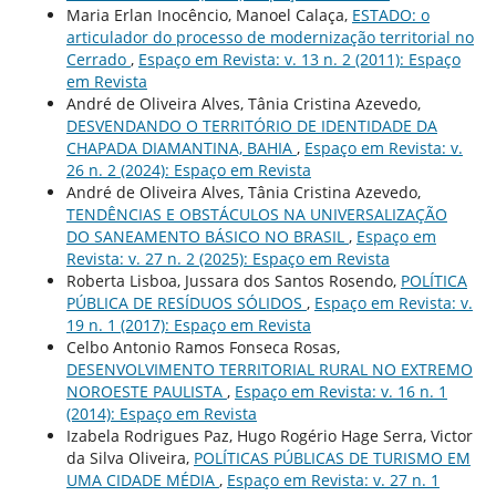
Maria Erlan Inocêncio, Manoel Calaça,
ESTADO: o
articulador do processo de modernização territorial no
Cerrado
,
Espaço em Revista: v. 13 n. 2 (2011): Espaço
em Revista
André de Oliveira Alves, Tânia Cristina Azevedo,
DESVENDANDO O TERRITÓRIO DE IDENTIDADE DA
CHAPADA DIAMANTINA, BAHIA
,
Espaço em Revista: v.
26 n. 2 (2024): Espaço em Revista
André de Oliveira Alves, Tânia Cristina Azevedo,
TENDÊNCIAS E OBSTÁCULOS NA UNIVERSALIZAÇÃO
DO SANEAMENTO BÁSICO NO BRASIL
,
Espaço em
Revista: v. 27 n. 2 (2025): Espaço em Revista
Roberta Lisboa, Jussara dos Santos Rosendo,
POLÍTICA
PÚBLICA DE RESÍDUOS SÓLIDOS
,
Espaço em Revista: v.
19 n. 1 (2017): Espaço em Revista
Celbo Antonio Ramos Fonseca Rosas,
DESENVOLVIMENTO TERRITORIAL RURAL NO EXTREMO
NOROESTE PAULISTA
,
Espaço em Revista: v. 16 n. 1
(2014): Espaço em Revista
Izabela Rodrigues Paz, Hugo Rogério Hage Serra, Victor
da Silva Oliveira,
POLÍTICAS PÚBLICAS DE TURISMO EM
UMA CIDADE MÉDIA
,
Espaço em Revista: v. 27 n. 1