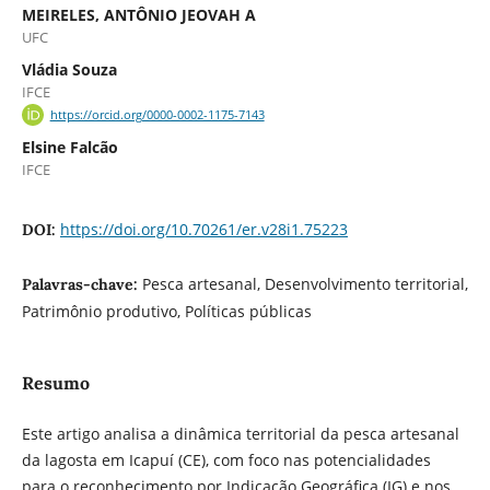
MEIRELES, ANTÔNIO JEOVAH A
UFC
Vládia Souza
IFCE
https://orcid.org/0000-0002-1175-7143
Elsine Falcão
IFCE
https://doi.org/10.70261/er.v28i1.75223
DOI:
Pesca artesanal, Desenvolvimento territorial,
Palavras-chave:
Patrimônio produtivo, Políticas públicas
Resumo
Este artigo analisa a dinâmica territorial da pesca artesanal
da lagosta em Icapuí (CE), com foco nas potencialidades
para o reconhecimento por Indicação Geográfica (IG) e nos