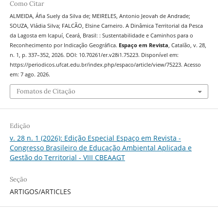
Como Citar
ALMEIDA, Áfia Suely da Silva de; MEIRELES, Antonio Jeovah de Andrade;
SOUZA, Vládia Silva; FALCÃO, Elsine Carneiro. A Dinâmica Territorial da Pesca
da Lagosta em Icapuí, Ceará, Brasil: : Sustentabilidade e Caminhos para o
Reconhecimento por Indicação Geográfica.
Espaço em Revista
, Catalão, v. 28,
n. 1, p. 337–352, 2026. DOI: 10.70261/er.v28i1.75223. Disponível em:
https://periodicos.ufcat.edu.br/index.php/espaco/article/view/75223. Acesso
em: 7 ago. 2026.
Fomatos de Citação
Edição
v. 28 n. 1 (2026): Edição Especial Espaço em Revista -
Congresso Brasileiro de Educação Ambiental Aplicada e
Gestão do Territorial - VIII CBEAAGT
Seção
ARTIGOS/ARTICLES