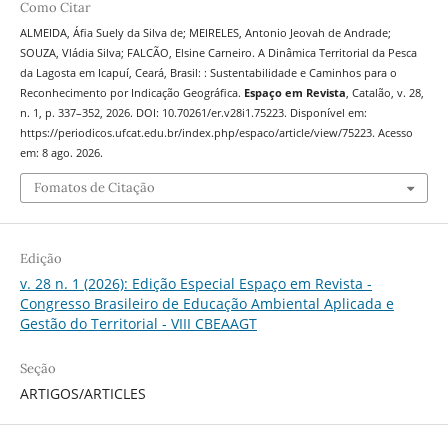
Como Citar
ALMEIDA, Áfia Suely da Silva de; MEIRELES, Antonio Jeovah de Andrade;
SOUZA, Vládia Silva; FALCÃO, Elsine Carneiro. A Dinâmica Territorial da Pesca
da Lagosta em Icapuí, Ceará, Brasil: : Sustentabilidade e Caminhos para o
Reconhecimento por Indicação Geográfica.
Espaço em Revista
, Catalão, v. 28,
n. 1, p. 337–352, 2026. DOI: 10.70261/er.v28i1.75223. Disponível em:
https://periodicos.ufcat.edu.br/index.php/espaco/article/view/75223. Acesso
em: 8 ago. 2026.
Fomatos de Citação
Edição
v. 28 n. 1 (2026): Edição Especial Espaço em Revista -
Congresso Brasileiro de Educação Ambiental Aplicada e
Gestão do Territorial - VIII CBEAAGT
Seção
ARTIGOS/ARTICLES