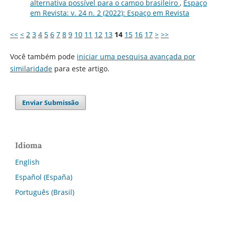
alternativa possível para o campo brasileiro
,
Espaço
em Revista: v. 24 n. 2 (2022): Espaço em Revista
<<
<
2
3
4
5
6
7
8
9
10
11
12
13
14
15
16
17
>
>>
Você também pode
iniciar uma pesquisa avançada por
similaridade
para este artigo.
Enviar Submissão
Idioma
English
Español (España)
Português (Brasil)