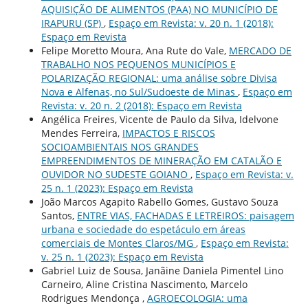
AQUISIÇÃO DE ALIMENTOS (PAA) NO MUNICÍPIO DE
IRAPURU (SP)
,
Espaço em Revista: v. 20 n. 1 (2018):
Espaço em Revista
Felipe Moretto Moura, Ana Rute do Vale,
MERCADO DE
TRABALHO NOS PEQUENOS MUNICÍPIOS E
POLARIZAÇÃO REGIONAL: uma análise sobre Divisa
Nova e Alfenas, no Sul/Sudoeste de Minas
,
Espaço em
Revista: v. 20 n. 2 (2018): Espaço em Revista
Angélica Freires, Vicente de Paulo da Silva, Idelvone
Mendes Ferreira,
IMPACTOS E RISCOS
SOCIOAMBIENTAIS NOS GRANDES
EMPREENDIMENTOS DE MINERAÇÃO EM CATALÃO E
OUVIDOR NO SUDESTE GOIANO
,
Espaço em Revista: v.
25 n. 1 (2023): Espaço em Revista
João Marcos Agapito Rabello Gomes, Gustavo Souza
Santos,
ENTRE VIAS, FACHADAS E LETREIROS: paisagem
urbana e sociedade do espetáculo em áreas
comerciais de Montes Claros/MG
,
Espaço em Revista:
v. 25 n. 1 (2023): Espaço em Revista
Gabriel Luiz de Sousa, Janãine Daniela Pimentel Lino
Carneiro, Aline Cristina Nascimento, Marcelo
Rodrigues Mendonça ,
AGROECOLOGIA: uma