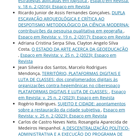
estratégias aplicadas em logística
,
Espaço em Revista:
v. 18 n. 2 (2016): Espaço em Revista
Ricardo Junior de Assis Fernandes Gonçalves,
DUPLA
ESCAVAÇÃO ARQUEOLÓGICA E CRÍTICA AO
DESPOTISMO METODOLÓGICO DA CIÊNCIA MODERNA:
contribuições da pesquisa qualitativa em geografia
,
Espaço em Revista: v. 19 n. 2 (2017): Espaço em Revista
Adriana Cristina Serpa Silva, Clayton Angelo Silva
Costa,
O ESTADO DA ARTE ACERCA DA GEOEDUCAÇÃO
,
Espaço em Revista: v. 25 n. 2 (2023): Espaço em
Revista
Jean Silveira dos Santos, Marcelo Rodrigues
Mendonça,
TERRITÓRIO, PLATAFORMAS DIGITAIS E
LUTA DE CLASSES: dos conglomerados digitais às
organizações contra-hegemônicas no ciberespaço
PLATAFORMAS DIGITAIS E LUTA DE CLASSES:
,
Espaço
em Revista: v. 25 n. 2 (2023): Espaço em Revista
Rogério Rodrigues,
SUJEITO E CIDADE: apontamentos
sobre a restauração da cidade subjetiva
,
Espaço em
Revista: v. 25 n. 2 (2023): Espaço em Revista
Carlos de Castro Neves Neto, Rosangela Aparecida de
Medeiros Hespanhol,
A DESCENTRALIZAÇÃO POLÍTICO-
ADMINISTRATIVA E A EXECUÇÃO DO PROGRAMA DE