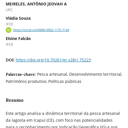
MEIRELES, ANTÔNIO JEOVAH A
UFC
Vládia Souza
IFCE
https://orcid.org/0000-0002-1175-7143
Elsine Falcão
IFCE
https://doi.org/10.70261/er.v28i1.75223
DOI:
Pesca artesanal, Desenvolvimento territorial,
Palavras-chave:
Patrimônio produtivo, Políticas públicas
Resumo
Este artigo analisa a dinâmica territorial da pesca artesanal
da lagosta em Icapuí (CE), com foco nas potencialidades
para o reconhecimento por Indicação Geográfica (IG) e nos