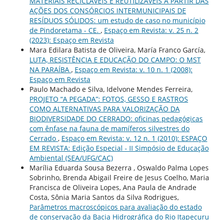
MATERIAIS RECICLÁVEIS E REUTILIZÁVEIS A PARTIR DAS
AÇÕES DOS CONSÓRCIOS INTERMUNICIPAIS DE
RESÍDUOS SÓLIDOS: um estudo de caso no município
de Pindoretama - CE.
,
Espaço em Revista: v. 25 n. 2
(2023): Espaço em Revista
Mara Edilara Batista de Oliveira, María Franco García,
LUTA, RESISTÊNCIA E EDUCAÇÃO DO CAMPO: O MST
NA PARAÍBA
,
Espaço em Revista: v. 10 n. 1 (2008):
Espaço em Revista
Paulo Machado e Silva, Idelvone Mendes Ferreira,
PROJETO “A PEGADA”: FOTOS, GESSO E RASTROS
COMO ALTERNATIVAS PARA VALORIZAÇÃO DA
BIODIVERSIDADE DO CERRADO: oficinas pedagógicas
com ênfase na fauna de mamíferos silvestres do
Cerrado
,
Espaço em Revista: v. 12 n. 1 (2010): ESPAÇO
EM REVISTA: Edição Especial - II Simpósio de Educação
Ambiental (SEA/UFG/CAC)
Marília Eduarda Sousa Bezerra , Oswaldo Palma Lopes
Sobrinho, Brenda Abigail Freire de Jesus Coelho, Maria
Francisca de Oliveira Lopes, Ana Paula de Andrade
Costa, Sônia Maria Santos da Silva Rodrigues,
Parâmetros macroscópicos para avaliação do estado
de conservação da Bacia Hidrográfica do Rio Itapecuru