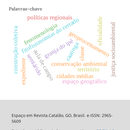
Palavras-chave
políticas regionais
fitofisionomias do cerrado
oficialidade
fenomenologia
justiça socioambiental
construção coletiva
geoprocessamento
granja do ipê
caatinga
classe
aula de campo
semiárido
expediente
conservação ambiental
território
cidades médias
espaço geográfico
Espaço em Revista.Catalão, GO, Brasil. e-ISSN: 2965-
5609