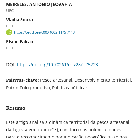
MEIRELES, ANTÔNIO JEOVAH A
UFC
Vládia Souza
IFCE
https://orcid.org/0000-0002-1175-7143
Elsine Falcão
IFCE
https://doi.org/10.70261/er.v28i1.75223
DOI:
Pesca artesanal, Desenvolvimento territorial,
Palavras-chave:
Patrimônio produtivo, Políticas públicas
Resumo
Este artigo analisa a dinâmica territorial da pesca artesanal
da lagosta em Icapuí (CE), com foco nas potencialidades
para o reconhecimento por Indicação Geográfica (IG) e nos