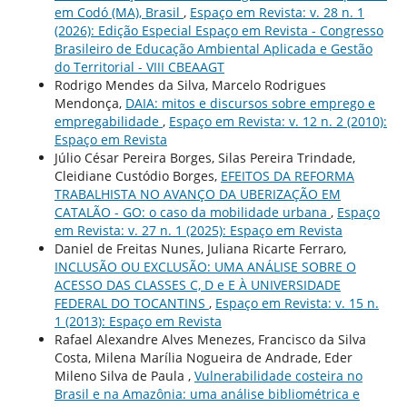
em Codó (MA), Brasil
,
Espaço em Revista: v. 28 n. 1
(2026): Edição Especial Espaço em Revista - Congresso
Brasileiro de Educação Ambiental Aplicada e Gestão
do Territorial - VIII CBEAAGT
Rodrigo Mendes da Silva, Marcelo Rodrigues
Mendonça,
DAIA: mitos e discursos sobre emprego e
empregabilidade
,
Espaço em Revista: v. 12 n. 2 (2010):
Espaço em Revista
Júlio César Pereira Borges, Silas Pereira Trindade,
Cleidiane Custódio Borges,
EFEITOS DA REFORMA
TRABALHISTA NO AVANÇO DA UBERIZAÇÃO EM
CATALÃO - GO: o caso da mobilidade urbana
,
Espaço
em Revista: v. 27 n. 1 (2025): Espaço em Revista
Daniel de Freitas Nunes, Juliana Ricarte Ferraro,
INCLUSÃO OU EXCLUSÃO: UMA ANÁLISE SOBRE O
ACESSO DAS CLASSES C, D e E À UNIVERSIDADE
FEDERAL DO TOCANTINS
,
Espaço em Revista: v. 15 n.
1 (2013): Espaço em Revista
Rafael Alexandre Alves Menezes, Francisco da Silva
Costa, Milena Marília Nogueira de Andrade, Eder
Mileno Silva de Paula ,
Vulnerabilidade costeira no
Brasil e na Amazônia: uma análise bibliométrica e