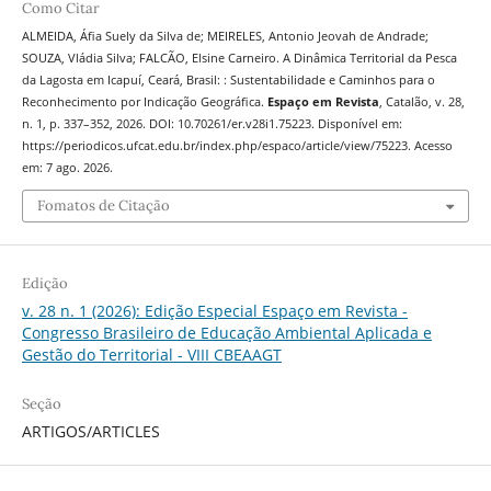
Como Citar
ALMEIDA, Áfia Suely da Silva de; MEIRELES, Antonio Jeovah de Andrade;
SOUZA, Vládia Silva; FALCÃO, Elsine Carneiro. A Dinâmica Territorial da Pesca
da Lagosta em Icapuí, Ceará, Brasil: : Sustentabilidade e Caminhos para o
Reconhecimento por Indicação Geográfica.
Espaço em Revista
, Catalão, v. 28,
n. 1, p. 337–352, 2026. DOI: 10.70261/er.v28i1.75223. Disponível em:
https://periodicos.ufcat.edu.br/index.php/espaco/article/view/75223. Acesso
em: 7 ago. 2026.
Fomatos de Citação
Edição
v. 28 n. 1 (2026): Edição Especial Espaço em Revista -
Congresso Brasileiro de Educação Ambiental Aplicada e
Gestão do Territorial - VIII CBEAAGT
Seção
ARTIGOS/ARTICLES