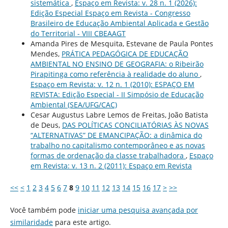
sistemática
,
Espaço em Revista: v. 28 n. 1 (2026):
Edição Especial Espaço em Revista - Congresso
Brasileiro de Educação Ambiental Aplicada e Gestão
do Territorial - VIII CBEAAGT
Amanda Pires de Mesquita, Estevane de Paula Pontes
Mendes,
PRÁTICA PEDAGÓGICA DE EDUCAÇÃO
AMBIENTAL NO ENSINO DE GEOGRAFIA: o Ribeirão
Pirapitinga como referência à realidade do aluno
,
Espaço em Revista: v. 12 n. 1 (2010): ESPAÇO EM
REVISTA: Edição Especial - II Simpósio de Educação
Ambiental (SEA/UFG/CAC)
Cesar Augustus Labre Lemos de Freitas, João Batista
de Deus,
DAS POLÍTICAS CONCILIATÓRIAS ÀS NOVAS
“ALTERNATIVAS” DE EMANCIPAÇÃO: a dinâmica do
trabalho no capitalismo contemporâneo e as novas
formas de ordenação da classe trabalhadora
,
Espaço
em Revista: v. 13 n. 2 (2011): Espaço em Revista
<<
<
1
2
3
4
5
6
7
8
9
10
11
12
13
14
15
16
17
>
>>
Você também pode
iniciar uma pesquisa avançada por
similaridade
para este artigo.