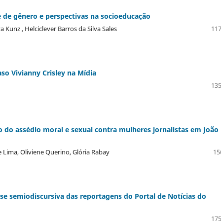
de de gênero e perspectivas na socioeducação
Kunz , Helciclever Barros da Silva Sales
117
aso Vivianny Crisley na Mídia
135
o do assédio moral e sexual contra mulheres jornalistas em João
 Lima, Oliviene Querino, Glória Rabay
15
ise semiodiscursiva das reportagens do Portal de Notícias do
175