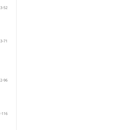
33-52
53-71
72-96
-116