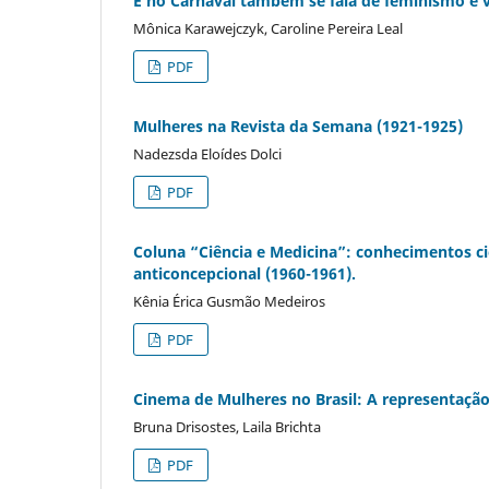
E no Carnaval também se fala de feminismo e v
Mônica Karawejczyk, Caroline Pereira Leal
PDF
Mulheres na Revista da Semana (1921-1925)
Nadezsda Eloídes Dolci
PDF
Coluna “Ciência e Medicina”: conhecimentos cie
anticoncepcional (1960-1961).
Kênia Érica Gusmão Medeiros
PDF
Cinema de Mulheres no Brasil: A representação
Bruna Drisostes, Laila Brichta
PDF