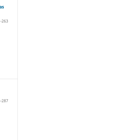
as
-263
-287