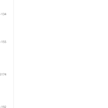
-134
-155
6174
-192