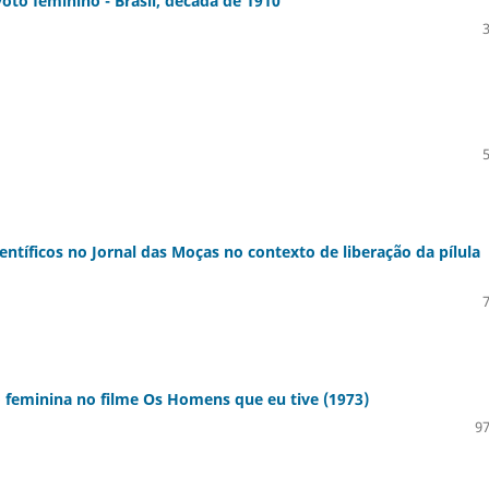
oto feminino - Brasil, década de 1910
ntíficos no Jornal das Moças no contexto de liberação da pílula
 feminina no filme Os Homens que eu tive (1973)
97