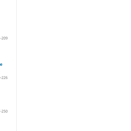
-209
de
-226
-250