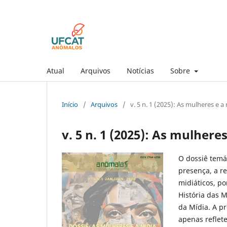
Atual
Arquivos
Notícias
Sobre
Início
/
Arquivos
/
v. 5 n. 1 (2025): As mulheres e a
v. 5 n. 1 (2025): As mulhere
O dossiê temá
presença, a r
midiáticos, p
História das 
da Mídia. A p
apenas reflet