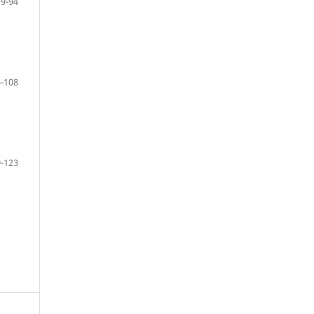
79-94
-108
-123