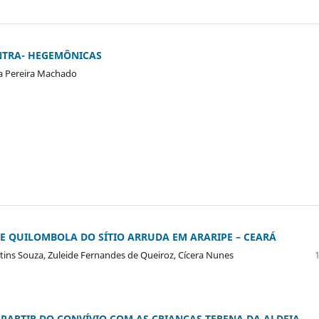
NTRA- HEGEMÔNICAS
ia Pereira Machado
E QUILOMBOLA DO SÍTIO ARRUDA EM ARARIPE – CEARÁ
tins Souza, Zuleide Fernandes de Queiroz, Cícera Nunes
 PARTIR DO CONVÍVIO COM AS CRIANÇAS TERENA DA ALDEIA