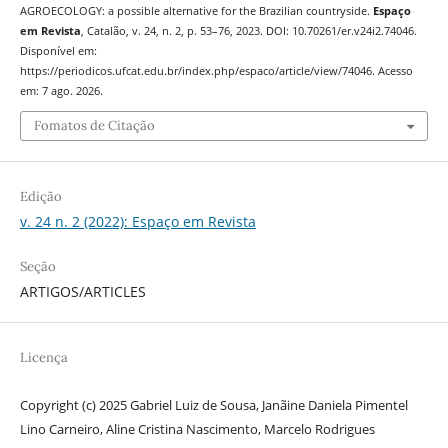
AGROECOLOGY: a possible alternative for the Brazilian countryside.
Espaço
em Revista
, Catalão, v. 24, n. 2, p. 53–76, 2023. DOI: 10.70261/er.v24i2.74046.
Disponível em:
https://periodicos.ufcat.edu.br/index.php/espaco/article/view/74046. Acesso
em: 7 ago. 2026.
Fomatos de Citação
Edição
v. 24 n. 2 (2022): Espaço em Revista
Seção
ARTIGOS/ARTICLES
Licença
Copyright (c) 2025 Gabriel Luiz de Sousa, Janãine Daniela Pimentel
Lino Carneiro, Aline Cristina Nascimento, Marcelo Rodrigues