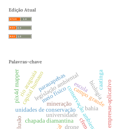
Edição Atual
Palavras-chave
rio araguaia
pix4d mapper
caatinga
capital humano
legislação ambiental
parauapebas
empresas-aplicativo
biologia
escola
conservação ambiental
meio físico
campo grande
mineração
bahia
unidades de conservação
universidade
inclusão
cfem
chapada diamantina
drone