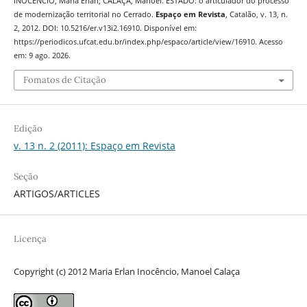
INOCÊNCIO, Maria Erlan; CALAÇA, Manoel. ESTADO: o articulador do processo
de modernização territorial no Cerrado.
Espaço em Revista
, Catalão, v. 13, n.
2, 2012. DOI: 10.5216/er.v13i2.16910. Disponível em:
https://periodicos.ufcat.edu.br/index.php/espaco/article/view/16910. Acesso
em: 9 ago. 2026.
Fomatos de Citação
Edição
v. 13 n. 2 (2011): Espaço em Revista
Seção
ARTIGOS/ARTICLES
Licença
Copyright (c) 2012 Maria Erlan Inocêncio, Manoel Calaça