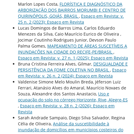
Marlon Lopes Costa,
FLORÍSTICA E DIAGNÓSTICO DA
ARBORIZAÇÃO DOS BAIRROS MORUMBI E CENTRO DE
QUIRINÓPOLIS, GOIÁS, BRASIL
,
Espaço em Revista: v.
25 n. 2 (2023): Espaço em Revista
Lucas Domingos de Barros Lima, Carlos Eduardo
Menezes da Silva, Caio Maurício Eurico de Oliveira ,
Jocimar Coutinho Rodrigues Junior, Devson Paulo
Palma Gomes,
MAPEAMENTO DE ÁREAS SUSCETÍVEIS A
INUNDAÇÕES NA CIDADE DO RECIFE-PE/BRASIL
,
Espaço em Revista: v. 27 n. 1 (2025): Espaço em Revista
Bruna Cristina Ferreira Alves, Gilmar,
DESIGUALDADE E
PERSISTÊNCIA DA FOME COLETIVA NO BRASIL
,
Espaço
em Revista: v. 26 n. 2 (2024): Espaço em Revista
Valdenise Simone Melo Moulin Breda, Jéferson Luiz
Ferrari, Atanásio Alves do Amaral, Maurício Novaes de
Souza, Alexandre dos Santos Anastacio,
Uso e
ocupação do solo no córrego Horizonte, Rive, Alegre-ES
,
Espaço em Revista: v. 28 n. 2 (2026): Espaço em
Revista
Sarah Andrade Sampaio, Diego Silva Salvador, Regina
Célia de Oliveira,
Análise da suscetibilidade à
inundação de domicílios em municípios costeiros do