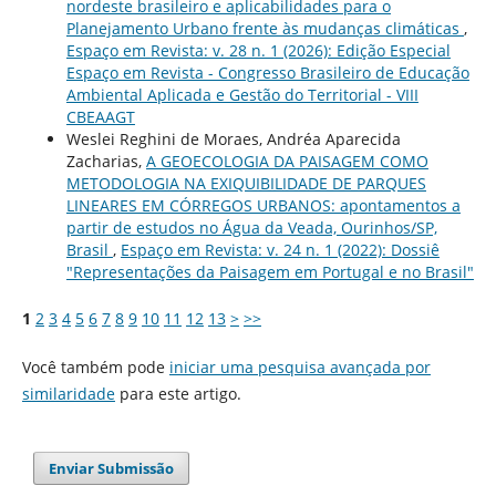
nordeste brasileiro e aplicabilidades para o
Planejamento Urbano frente às mudanças climáticas
,
Espaço em Revista: v. 28 n. 1 (2026): Edição Especial
Espaço em Revista - Congresso Brasileiro de Educação
Ambiental Aplicada e Gestão do Territorial - VIII
CBEAAGT
Weslei Reghini de Moraes, Andréa Aparecida
Zacharias,
A GEOECOLOGIA DA PAISAGEM COMO
METODOLOGIA NA EXIQUIBILIDADE DE PARQUES
LINEARES EM CÓRREGOS URBANOS: apontamentos a
partir de estudos no Água da Veada, Ourinhos/SP,
Brasil
,
Espaço em Revista: v. 24 n. 1 (2022): Dossiê
"Representações da Paisagem em Portugal e no Brasil"
1
2
3
4
5
6
7
8
9
10
11
12
13
>
>>
Você também pode
iniciar uma pesquisa avançada por
similaridade
para este artigo.
Enviar Submissão