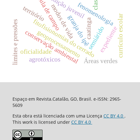
condição juvenil
classe
aula de campo
fenomenologia
modos de vida
território
currículo escolar
granja do ipê
caatinga
fitofisionomias do cerrado
limites e pressões
semiárido
expediente
geoprocessamento
conservação ambiental
oficialidade
agrotóxicos
Áreas verdes
Espaço em Revista.Catalão, GO, Brasil. e-ISSN: 2965-
5609
Esta obra está licenciada com uma Licença
CC BY 4.0
.
This work is licensed under
CC BY 4.0