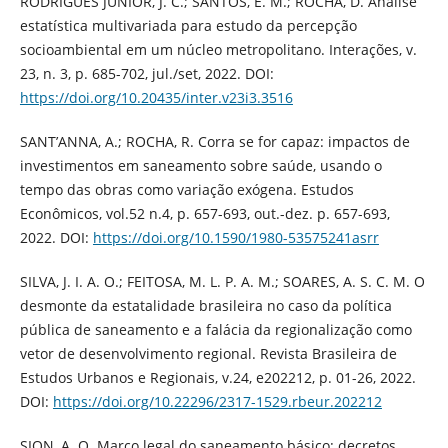
RODRIGUES JUNIOR, J. C.; SANTOS, E. M.; ROCHA, D. Análise
estatística multivariada para estudo da percepção
socioambiental em um núcleo metropolitano. Interações, v.
23, n. 3, p. 685-702, jul./set, 2022. DOI:
https://doi.org/10.20435/inter.v23i3.3516
SANT’ANNA, A.; ROCHA, R. Corra se for capaz: impactos de
investimentos em saneamento sobre saúde, usando o
tempo das obras como variação exógena. Estudos
Econômicos, vol.52 n.4, p. 657-693, out.-dez. p. 657-693,
2022. DOI:
https://doi.org/10.1590/1980-53575241asrr
SILVA, J. I. A. O.; FEITOSA, M. L. P. A. M.; SOARES, A. S. C. M. O
desmonte da estatalidade brasileira no caso da política
pública de saneamento e a falácia da regionalização como
vetor de desenvolvimento regional. Revista Brasileira de
Estudos Urbanos e Regionais, v.24, e202212, p. 01-26, 2022.
DOI:
https://doi.org/10.22296/2317-1529.rbeur.202212
SION, A. O. Marco legal do saneamento básico: decretos