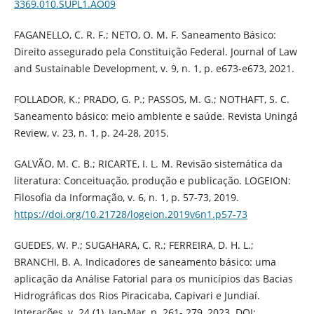
3369.010.SUPL1.AO09
FAGANELLO, C. R. F.; NETO, O. M. F. Saneamento Básico:
Direito assegurado pela Constituição Federal. Journal of Law
and Sustainable Development, v. 9, n. 1, p. e673-e673, 2021.
FOLLADOR, K.; PRADO, G. P.; PASSOS, M. G.; NOTHAFT, S. C.
Saneamento básico: meio ambiente e saúde. Revista Uningá
Review, v. 23, n. 1, p. 24-28, 2015.
GALVÃO, M. C. B.; RICARTE, I. L. M. Revisão sistemática da
literatura: Conceituação, produção e publicação. LOGEION:
Filosofia da Informação, v. 6, n. 1, p. 57-73, 2019.
https://doi.org/10.21728/logeion.2019v6n1.p57-73
GUEDES, W. P.; SUGAHARA, C. R.; FERREIRA, D. H. L.;
BRANCHI, B. A. Indicadores de saneamento básico: uma
aplicação da Análise Fatorial para os municípios das Bacias
Hidrográficas dos Rios Piracicaba, Capivari e Jundiaí.
Interações, v. 24 (1), Jan-Mar, p. 261- 279, 2023. DOI: