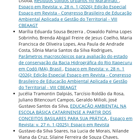
Lisboa,
Resíduos sólidos urbanos no Maranhão:
,
Espaço em Revista: v. 28 n. 1 (2026): Edição Especial
Espaço em Revista - Congresso Brasileiro de Educação
Ambiental Aplicada e Gestão do Territorial - VIII
CBEAAGT
Marília Eduarda Sousa Bezerra , Oswaldo Palma Lopes
Sobrinho, Brenda Abigail Freire de Jesus Coelho, Maria
Francisca de Oliveira Lopes, Ana Paula de Andrade
Costa, Sônia Maria Santos da Silva Rodrigues,
Parâmetros macroscópicos para avaliação do estado
de conservação da Bacia Hidrográfica do Rio Itapecuru
em Codó (MA), Brasil
,
Espaço em Revista: v. 28 n. 1
(2026): Edição Especial Espaço em Revista - Congresso
Brasileiro de Educação Ambiental Aplicada e Gestão
do Territorial - VIII CBEAAGT
Jucélia Tramontin Dalpiás, Tarcísio Roldão da Rosa,
Juliano Bitencourt Campos, Geraldo Milioli, José
Gustavo Santos da Silva,
EDUCAÇÃO AMBIENTAL NA
ESCOLA BÁSICA CATARINENSE A PARTIR DOS
CONCEITOS BASILARES PARA SUA PRÁTICA
,
Espaço em
Revista: v. 27 n. 1 (2025): Espaço em Revista
Gustavo da Silva Soares, Isa Lucia de Morais, Nilande
Viana da Cruz, Silaine Ferreira de Souza Chaves,