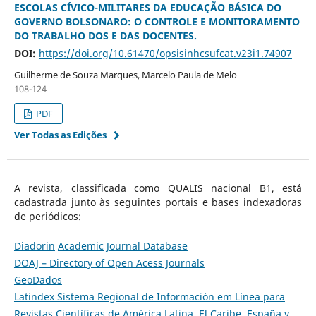
ESCOLAS CÍVICO-MILITARES DA EDUCAÇÃO BÁSICA DO
GOVERNO BOLSONARO: O CONTROLE E MONITORAMENTO
DO TRABALHO DOS E DAS DOCENTES.
DOI:
https://doi.org/10.61470/opsisinhcsufcat.v23i1.74907
Guilherme de Souza Marques, Marcelo Paula de Melo
108-124
PDF
Ver Todas as Edições
A revista, classificada como QUALIS nacional B1, está
cadastrada junto às seguintes portais e bases indexadoras
de periódicos:
Diadorin
Academic Journal Database
DOAJ – Directory of Open Acess Journals
GeoDados
Latindex Sistema Regional de Información em Línea para
Revistas Científicas de América Latina, El Caribe, España y