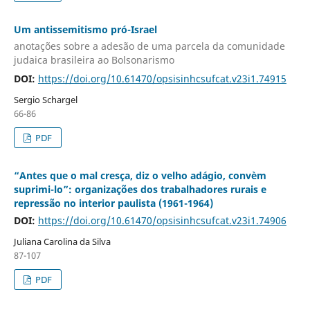
Um antissemitismo pró-Israel
anotações sobre a adesão de uma parcela da comunidade
judaica brasileira ao Bolsonarismo
DOI:
https://doi.org/10.61470/opsisinhcsufcat.v23i1.74915
Sergio Schargel
66-86
PDF
“Antes que o mal cresça, diz o velho adágio, convèm
suprimi-lo”: organizações dos trabalhadores rurais e
repressão no interior paulista (1961-1964)
DOI:
https://doi.org/10.61470/opsisinhcsufcat.v23i1.74906
Juliana Carolina da Silva
87-107
PDF