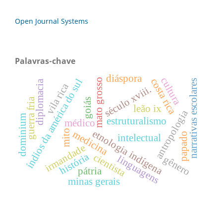
Open Journal Systems
Palavras-chave
diáspora
cultura
costa rica
mato grosso
índios da américa do sul
narrativas escolares
diplomacia
vila rica
século xviii.
guerra fria
goiás
leão ix
antropologia
dominium
estruturalismo
médico
mito
etnologia indígena
medicina
papado
intelectual
irmandade
história
cientista
linguagens
gênero
pátria
minas gerais