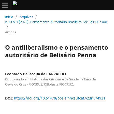
Início
/
Arquivos
/
v. 23 n. 1 (2025): Pensamento Autoritário Brasileiro Séculos XX e XXI
/
Artigos
O antiliberalismo e o pensamento
autoritário de Belisário Penna
Leonardo Dallacqua de CARVALHO
Doutorando em História das Ciências e da Saúde na Casa de
Oswaldo Cruz - FIOCRUZ/RJBolsista FIOCRUZ.
DOI:
https://doi.org/10.61470/opsisinhcsufcat.v23i1.74931