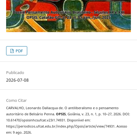
PDF
Publicado
2026-07-08
Como Citar
CARVALHO, Leonardo Dallacqua de. O antiliberalismo e o pensamento
autoritário de Belisário Penna.
OPSIS
, Goiânia, v. 23, n. 1, p. 10–27, 2026. DOI:
10.61470/opsisinhcsufcat.v23i1.74931. Disponível em:
https://periodicos.ufcat.edu.br/index.php/Opsis/article/view/74931. Acesso
em: 9 ago. 2026.