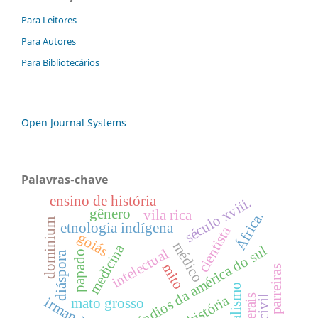
Para Leitores
Para Autores
Para Bibliotecários
Open Journal Systems
Palavras-chave
ensino de história
século xviii.
gênero
vila rica
África.
dominium
etnologia indígena
cientista
goiás
médico
medicina
índios da américa do sul
intelectual
papado
diáspora
mito
antônio parreiras
história
irmandade
mato grosso