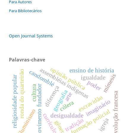
Para Autores
Para Bibliotecários
Open Journal Systems
Palavras-chave
opinião pública
assembléias indígenas
ensino de história
candomblé
ronda do quarteirão
mímesis
igualdade
religiosidade popular
poder
cultura
movimento fundador
diferença
geografia
revolução francesa
arte
escravidão
imaginário
cólera
iluminismo
formação policial
currículo
desigualdade
igreja
tradição
gênero