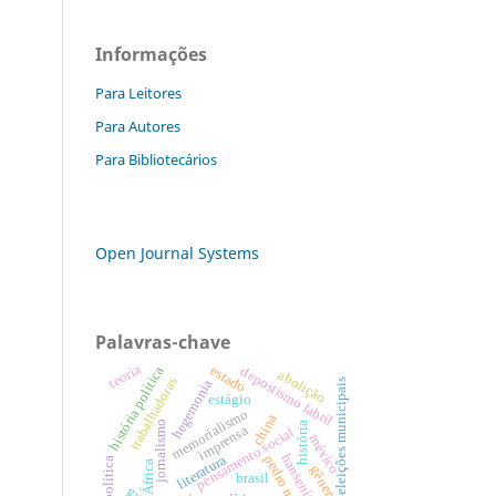
Informações
Para Leitores
Para Autores
Para Bibliotecários
Open Journal Systems
Palavras-chave
teoria
estado
história política
depostismo fabril
abolição
trabalhadoras
hegemonia
eleições municipais
estágio
memorialismo
china
jornalismo
história
imprensa
pensamento social
méxico
hanseníase
literatura
pedro nava
política
África
gênero
brasil