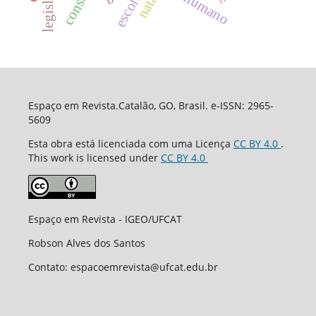
natal
escola
Espaço em Revista.Catalão, GO, Brasil. e-ISSN: 2965-
5609
Esta obra está licenciada com uma Licença
CC BY 4.0
.
This work is licensed under
CC BY 4.0
Espaço em Revista - IGEO/UFCAT
Robson Alves dos Santos
Contato: espacoemrevista@ufcat.edu.br