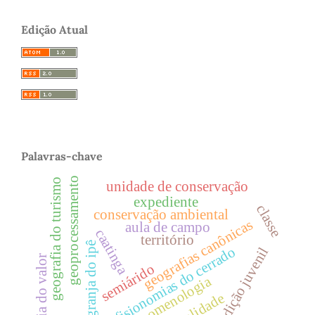
Edição Atual
Palavras-chave
geoprocessamento
geografia do turismo
unidade de conservação
expediente
classe
conservação ambiental
geografias canônicas
aula de campo
caatinga
território
granja do ipê
fitofisionomias do cerrado
condição juvenil
teoria do valor
semiárido
fenomenologia
oficialidade