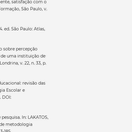
cente, satisfação com o
Formação, São Paulo, v.
. ed. São Paulo: Atlas,
do sobre percepção
 de uma instituição de
ndrina, v. 22, n. 33, p.
ducacional: revisão das
gia Escolar e
. DOI:
 pesquisa. In: LAKATOS,
s de metodologia
83-185.