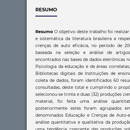
RESUMO
Resumo
O objetivo deste trabalho foi realiz
e sistemática da literatura brasileira a res
crenças de auto eficácia, no período de 200
baseada na seleção e análise de artigos
encontrados nas bases de dados eletrônicas n
Psicologia da educação e de áreas correlatas
Bibliotecas digitais de Instituições de ensi
coleta de dados, foram identificados 60 res
consultadas, deste total e cumprindo o propó
selecionou-se trinta e duas (32) produções cien
material, foi feita uma análise quantita
posteriormente estes foram agrupados e
denominados Educação e Crenças de Auto-ef
análise quantitativa e qualitativa da produçã
uma tendência crescente das produções sob