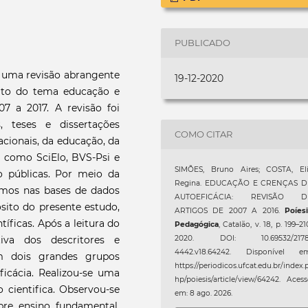
PUBLICADO
ar uma revisão abrangente
19-12-2020
peito do tema educação e
7 a 2017. A revisão foi
, teses e dissertações
COMO CITAR
acionais, da educação, da
, como SciElo, BVS-Psi e
SIMÕES, Bruno Aires; COSTA, Eli
no públicas. Por meio da
Regina. EDUCAÇÃO E CRENÇAS D
umos nas bases de dados
AUTOEFICÁCIA: REVISÃO D
sito do presente estudo,
ARTIGOS DE 2007 A 2016.
Poíes
tíficas. Após a leitura do
Pedagógica
, Catalão, v. 18, p. 199–21
2020. DOI: 10.69532/2178
tiva dos descritores e
4442.v18.64242. Disponível em
m dois grandes grupos
https://periodicos.ufcat.edu.br/index.
icácia. Realizou-se uma
hp/poiesis/article/view/64242. Aces
o cientifica. Observou-se
em: 8 ago. 2026.
re ensino fundamental,