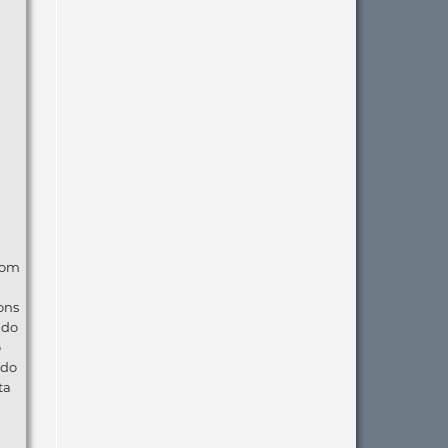
com
ons
ndo
o
 do
ta