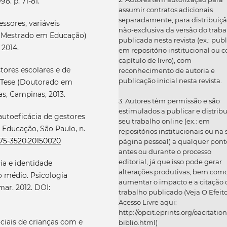
8. p. 71-81.
assumir contratos adicionais
separadamente, para distribuiç
ssores, variáveis
não-exclusiva da versão do traba
ão (Mestrado em Educação)
publicada nesta revista (ex.: publ
 2014.
em repositório institucional ou 
capítulo de livro), com
tores escolares e de
reconhecimento de autoria e
publicação inicial nesta revista.
f. Tese (Doutorado em
s, Campinas, 2013.
3. Autores têm permissão e são
estimulados a publicar e distribu
autoeficácia de gestores
seu trabalho online (ex.: em
a Educação, São Paulo, n.
repositórios institucionais ou na
2175-3520.20150020
página pessoal) a qualquer pont
antes ou durante o processo
editorial, já que isso pode gerar
cia e identidade
alterações produtivas, bem com
o médio. Psicologia
aumentar o impacto e a citação 
/mar. 2012. DOI:
trabalho publicado (Veja O Efeit
Acesso Livre aqui:
http://opcit.eprints.org/oacitation
ciais de crianças com e
biblio.html)