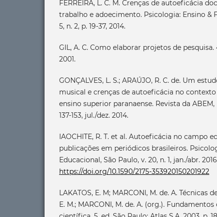
FERREIRA, L. C. M. Crenças de autoeficácia do
trabalho e adoecimento. Psicologia: Ensino & 
5, n. 2, p. 19-37, 2014.
GIL, A. C. Como elaborar projetos de pesquisa. 4
2001.
GONÇALVES, L. S.; ARAÚJO, R. C. de. Um estu
musical e crenças de autoeficácia no contexto
ensino superior paranaense. Revista da ABEM, Lo
137-153, jul./dez. 2014.
IAOCHITE, R. T. et al. Autoeficácia no campo e
publicações em periódicos brasileiros. Psicolo
Educacional, São Paulo, v. 20, n. 1, jan./abr. 2016
https://doi.org/10.1590/2175-353920150201922
LAKATOS, E. M; MARCONI, M. de. A. Técnicas de
E. M.; MARCONI, M. de. A. (org.). Fundamento
científica. 5. ed. São Paulo: Atlas S.A, 2003. p. 1