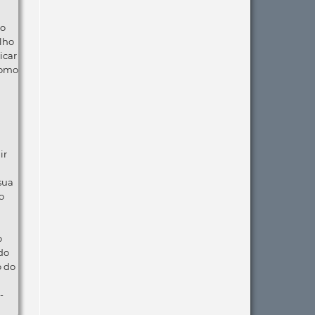
ão
lho
icar
como
ir
 sua
o
o
do
o do
-