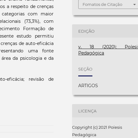
Fomatos de Citação
os a respeito de crenças
s categorias com maior
elacionais (73,3%), com
hecimento Formação de
EDIÇÃO
esente estudo permitiu
crenças de auto-eficácia
v. 18 (2020): Poíesi
presentando uma fonte
Pedagógica
 área da psicologia e da
SEÇÃO
-eficácia; revisão de
ARTIGOS
LICENÇA
Copyright (c) 2021 Poíesis
Pedagógica