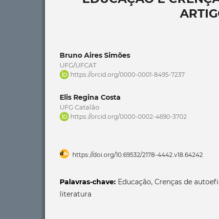
ARTIG
Bruno Aires Simões
UFG/UFCAT
https://orcid.org/0000-0001-8495-7237
Elis Regina Costa
UFG Catalão
https://orcid.org/0000-0002-4690-3702
https://doi.org/10.69532/2178-4442.v18.64242
Palavras-chave:
Educação, Crenças de autoefi
literatura