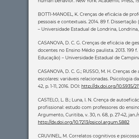
human behavior. New York: Academic Press, 199
BOTTI-MANOEL, K. Crenças de eficácia de profe
pessoais e contextuais. 2014. 89 f. Dissertaç
– Universidade Estadual de Londrina, Londrina,
CASANOVA, D. C. G. Crenças de eficácia de ges
docentes no Ensino Médio paulista. 2013. 199 
Educação) – Universidade Estadual de Campina
CASANOVA, D. C. G.; RUSSO, M. H. Crenças de 
escolares: variáveis relacionadas. Psicologia d
42, p. 1-11, 2016. DOI:
http://dx.doi.org/10.5935/
CASTELO, L. B.; Luna, I. N. Crença de autoeficá
profissional: estudo com professores do ensin
Argumento, Curitiba, v. 30, n. 68, p. 27-42, jan.
http://dx.doi.org/10.7213/psicol.argum.5882
CRUVINEL, M. Correlatos cognitivos e psicosso