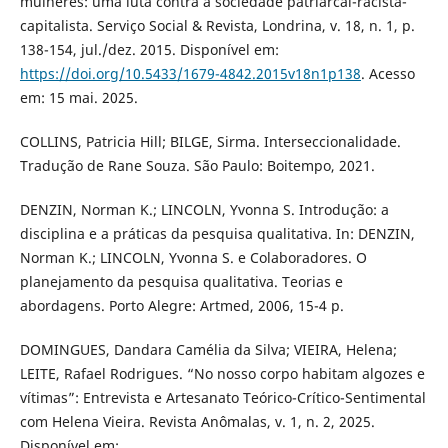
mulheres: uma luta contra a sociedade patriarcal-racista-
capitalista. Serviço Social & Revista, Londrina, v. 18, n. 1, p.
138-154, jul./dez. 2015. Disponível em:
https://doi.org/10.5433/1679-4842.2015v18n1p138
. Acesso
em: 15 mai. 2025.
COLLINS, Patricia Hill; BILGE, Sirma. Interseccionalidade.
Tradução de Rane Souza. São Paulo: Boitempo, 2021.
DENZIN, Norman K.; LINCOLN, Yvonna S. Introdução: a
disciplina e a práticas da pesquisa qualitativa. In: DENZIN,
Norman K.; LINCOLN, Yvonna S. e Colaboradores. O
planejamento da pesquisa qualitativa. Teorias e
abordagens. Porto Alegre: Artmed, 2006, 15-4 p.
DOMINGUES, Dandara Camélia da Silva; VIEIRA, Helena;
LEITE, Rafael Rodrigues. “No nosso corpo habitam algozes e
vítimas”: Entrevista e Artesanato Teórico-Crítico-Sentimental
com Helena Vieira. Revista Anômalas, v. 1, n. 2, 2025.
Disponível em: