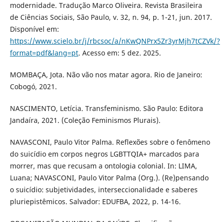
modernidade. Tradução Marco Oliveira. Revista Brasileira
de Ciências Sociais, São Paulo, v. 32, n. 94, p. 1-21, jun. 2017.
Disponível em:
https://www.scielo.br/j/rbcsoc/a/nKwQNPrx5Zr3yrMjh7tCZVk/?
format=pdf&lang=pt
. Acesso em: 5 dez. 2025.
MOMBAÇA, Jota. Não vão nos matar agora. Rio de Janeiro:
Cobogó, 2021.
NASCIMENTO, Letícia. Transfeminismo. São Paulo: Editora
Jandaíra, 2021. (Coleção Feminismos Plurais).
NAVASCONI, Paulo Vitor Palma. Reflexões sobre o fenômeno
do suicídio em corpos negros LGBTTQIA+ marcados para
morrer, mas que recusam a ontologia colonial. In: LIMA,
Luana; NAVASCONI, Paulo Vitor Palma (Org.). (Re)pensando
o suicídio: subjetividades, interseccionalidade e saberes
pluriepistêmicos. Salvador: EDUFBA, 2022, p. 14-16.