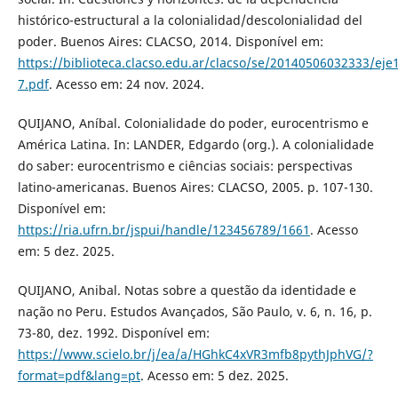
histórico-estructural a la colonialidad/descolonialidad del
poder. Buenos Aires: CLACSO, 2014. Disponível em:
https://biblioteca.clacso.edu.ar/clacso/se/20140506032333/eje
7.pdf
. Acesso em: 24 nov. 2024.
QUIJANO, Aníbal. Colonialidade do poder, eurocentrismo e
América Latina. In: LANDER, Edgardo (org.). A colonialidade
do saber: eurocentrismo e ciências sociais: perspectivas
latino-americanas. Buenos Aires: CLACSO, 2005. p. 107-130.
Disponível em:
https://ria.ufrn.br/jspui/handle/123456789/1661
. Acesso
em: 5 dez. 2025.
QUIJANO, Anibal. Notas sobre a questão da identidade e
nação no Peru. Estudos Avançados, São Paulo, v. 6, n. 16, p.
73-80, dez. 1992. Disponível em:
https://www.scielo.br/j/ea/a/HGhkC4xVR3mfb8pythJphVG/?
format=pdf&lang=pt
. Acesso em: 5 dez. 2025.