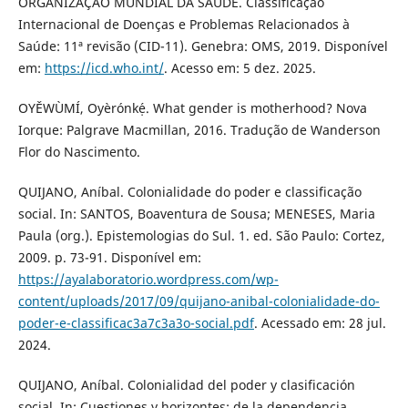
ORGANIZAÇÃO MUNDIAL DA SAÚDE. Classificação
Internacional de Doenças e Problemas Relacionados à
Saúde: 11ª revisão (CID-11). Genebra: OMS, 2019. Disponível
em:
https://icd.who.int/
. Acesso em: 5 dez. 2025.
OYĚWÙMÍ, Oyèrónkẹ́. What gender is motherhood? Nova
Iorque: Palgrave Macmillan, 2016. Tradução de Wanderson
Flor do Nascimento.
QUIJANO, Aníbal. Colonialidade do poder e classificação
social. In: SANTOS, Boaventura de Sousa; MENESES, Maria
Paula (org.). Epistemologias do Sul. 1. ed. São Paulo: Cortez,
2009. p. 73-91. Disponível em:
https://ayalaboratorio.wordpress.com/wp-
content/uploads/2017/09/quijano-anibal-colonialidade-do-
poder-e-classificac3a7c3a3o-social.pdf
. Acessado em: 28 jul.
2024.
QUIJANO, Aníbal. Colonialidad del poder y clasificación
social. In: Cuestiones y horizontes: de la dependencia