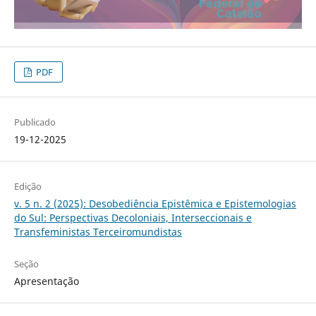
PDF
Publicado
19-12-2025
Edição
v. 5 n. 2 (2025): Desobediência Epistêmica e Epistemologias
do Sul: Perspectivas Decoloniais, Interseccionais e
Transfeministas Terceiromundistas
Seção
Apresentação