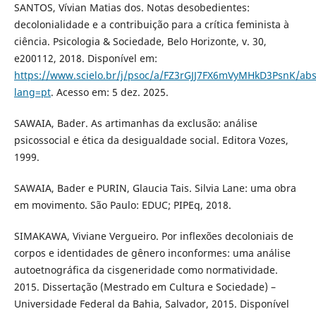
SANTOS, Vívian Matias dos. Notas desobedientes:
decolonialidade e a contribuição para a crítica feminista à
ciência. Psicologia & Sociedade, Belo Horizonte, v. 30,
e200112, 2018. Disponível em:
https://www.scielo.br/j/psoc/a/FZ3rGJJ7FX6mVyMHkD3PsnK/abs
lang=pt
. Acesso em: 5 dez. 2025.
SAWAIA, Bader. As artimanhas da exclusão: análise
psicossocial e ética da desigualdade social. Editora Vozes,
1999.
SAWAIA, Bader e PURIN, Glaucia Tais. Silvia Lane: uma obra
em movimento. São Paulo: EDUC; PIPEq, 2018.
SIMAKAWA, Viviane Vergueiro. Por inflexões decoloniais de
corpos e identidades de gênero inconformes: uma análise
autoetnográfica da cisgeneridade como normatividade.
2015. Dissertação (Mestrado em Cultura e Sociedade) –
Universidade Federal da Bahia, Salvador, 2015. Disponível