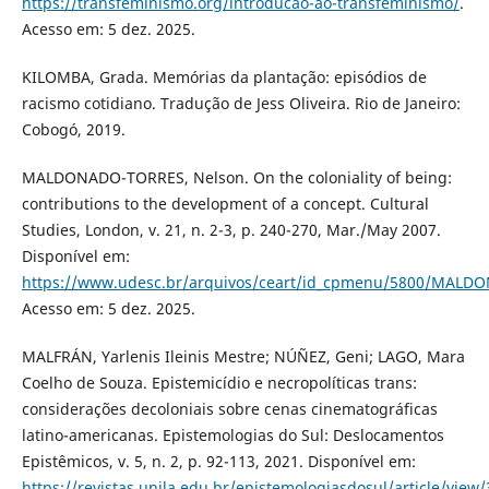
https://transfeminismo.org/introducao-ao-transfeminismo/
.
Acesso em: 5 dez. 2025.
KILOMBA, Grada. Memórias da plantação: episódios de
racismo cotidiano. Tradução de Jess Oliveira. Rio de Janeiro:
Cobogó, 2019.
MALDONADO-TORRES, Nelson. On the coloniality of being:
contributions to the development of a concept. Cultural
Studies, London, v. 21, n. 2-3, p. 240-270, Mar./May 2007.
Disponível em:
https://www.udesc.br/arquivos/ceart/id_cpmenu/5800/MAL
Acesso em: 5 dez. 2025.
MALFRÁN, Yarlenis Ileinis Mestre; NÚÑEZ, Geni; LAGO, Mara
Coelho de Souza. Epistemicídio e necropolíticas trans:
considerações decoloniais sobre cenas cinematográficas
latino-americanas. Epistemologias do Sul: Deslocamentos
Epistêmicos, v. 5, n. 2, p. 92-113, 2021. Disponível em:
https://revistas.unila.edu.br/epistemologiasdosul/article/view