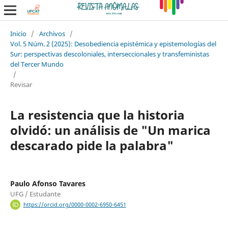
Inicio
/
Archivos
/
Vol. 5 Núm. 2 (2025): Desobediencia epistémica y epistemologías del
Sur: perspectivas descoloniales, interseccionales y transfeministas
del Tercer Mundo
/
Revisar
La resistencia que la historia
olvidó: un análisis de "Un marica
descarado pide la palabra"
Paulo Afonso Tavares
UFG / Estudante
https://orcid.org/0000-0002-6950-6451