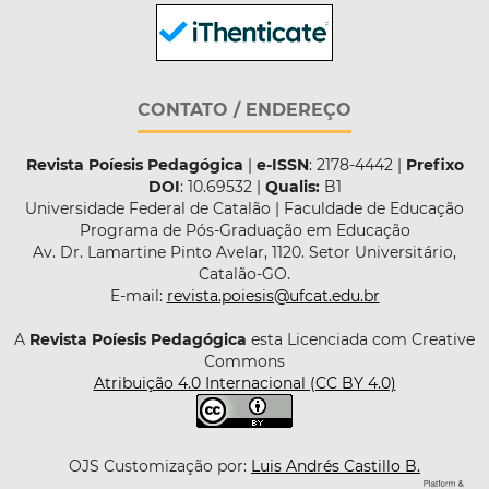
CONTATO / ENDEREÇO
Revista Poíesis Pedagógica
|
e-ISSN
: 2178-4442 |
Prefixo
DOI
: 10.69532 |
Qualis:
B1
Universidade Federal de Catalão | Faculdade de Educação
Programa de Pós-Graduação em Educação
Av. Dr. Lamartine Pinto Avelar, 1120. Setor Universitário,
Catalão-GO.
E-mail:
revista.poiesis@ufcat.edu.br
A
Revista Poíesis Pedagógica
esta Licenciada com Creative
Commons
Atribuição 4.0 Internacional (CC BY 4.0)
OJS Customização por:
Luis Andrés Castillo B.