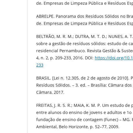
de. Empresas de Limpeza Pública e Resíduos Espe
ABRELPE. Panorama dos Resíduos Sólidos no Brasi
de. Empresas de Limpeza Pública e Resíduos Espe
BELTRÃO, M. R. M.; DUTRA, M. T. D.; NUNES, A. 
sobre a gestão de resíduos sólidos: estudo de c
residencial Pernambuco. Revista Gestão & Suste
4, n. 2, p. 209‐233, 2016. DOI:
https://doi.org/10
233
BRASIL. [Lei n. 12.305, de 2 de agosto de 2010]. 
Resíduos Sólidos. – 3. ed. – Brasília: Câmara do
Câmara, 2017.
FREITAS, J. R. S. R.; MAIA, K. M. P. Um estudo d
entre alunos do ensino de jovens e adultos e 1
fundação de ensino de contagem (Funec) – MG. 
Ambiental, Belo Horizonte, p. 52–77, 2009.