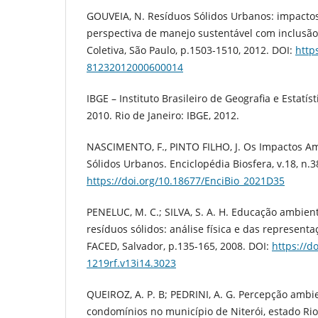
GOUVEIA, N. Resíduos Sólidos Urbanos: impacto
perspectiva de manejo sustentável com inclusão 
Coletiva, São Paulo, p.1503-1510, 2012. DOI:
http
81232012000600014
IBGE – Instituto Brasileiro de Geografia e Estatís
2010. Rio de Janeiro: IBGE, 2012.
NASCIMENTO, F., PINTO FILHO, J. Os Impactos A
Sólidos Urbanos. Enciclopédia Biosfera, v.18, n.3
https://doi.org/10.18677/EnciBio_2021D35
PENELUC, M. C.; SILVA, S. A. H. Educação ambient
resíduos sólidos: análise física e das representa
FACED, Salvador, p.135-165, 2008. DOI:
https://d
1219rf.v13i14.3023
QUEIROZ, A. P. B; PEDRINI, A. G. Percepção amb
condomínios no município de Niterói, estado Rio 