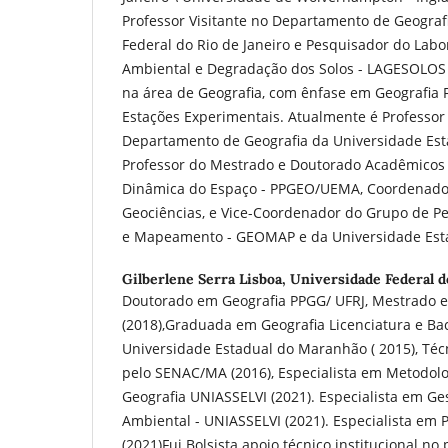
Professor Visitante no Departamento de Geograf
Federal do Rio de Janeiro e Pesquisador do Labo
Ambiental e Degradação dos Solos - LAGESOLOS 
na área de Geografia, com ênfase em Geografia F
Estações Experimentais. Atualmente é Professor 
Departamento de Geografia da Universidade Es
Professor do Mestrado e Doutorado Acadêmicos 
Dinâmica do Espaço - PPGEO/UEMA, Coordenador
Geociências, e Vice-Coordenador do Grupo de P
e Mapeamento - GEOMAP e da Universidade Est
Gilberlene Serra Lisboa,
Universidade Federal d
Doutorado em Geografia PPGG/ UFRJ, Mestrado
(2018),Graduada em Geografia Licenciatura e Ba
Universidade Estadual do Maranhão ( 2015), Té
pelo SENAC/MA (2016), Especialista em Metodol
Geografia UNIASSELVI (2021). Especialista em G
Ambiental - UNIASSELVI (2021). Especialista em 
(2021)Fui Bolsista apoio técnico institucional no 