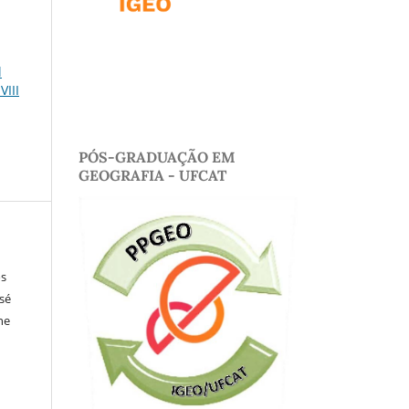
l
VIII
PÓS-GRADUAÇÃO EM
GEOGRAFIA - UFCAT
os
osé
ne