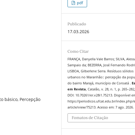
pdf
Publicado
17.03.2026
Como Citar
FRANÇA, Danyella Vale Barros; SILVA, Ales
Sampaio da; BEZERRA, José Fernando Rodri
LISBOA, Gilberlene Serra. Resíduos sólidos
urbanos no Maranhão:: percepção da popu
do bairro Marajá, município de Coroatá .
E
em Revista
, Catalão, v. 28, n. 1, p. 265–282
DOI: 10.70261/er.v28i1.75213. Disponível e
o básico, Percepção
https://periodicos.ufcat.edu.br/index.php/
article/view/75213. Acesso em: 7 ago. 2026.
Fomatos de Citação