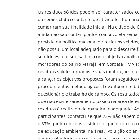
Os resíduos sólidos podem ser caracterizados c
ou semissólido resultante de atividades human
cumpriram sua finalidade inicial. Na cidade de 
ainda não são contemplados com a coleta sema
prevista na política nacional de resíduos sólido
não possui um local adequado para o descarte f
sentido esta pesquisa tem como objetivo analis
moradores do bairro Marajá, em Coroatá – MA s
resíduos sólidos urbanos e suas implicações na
alcançar os objetivos propostos foram seguidos 
procedimentos metodológicos: Levantamento bibl
questionário e trabalho de campo. Os resultad
que não existe saneamento básico na área de es
resíduos é realizado de maneira inadequada. Ao
participantes, contatou-se que 73% não sabem o
e 87% queimam seus resíduos o que mostrou a 
de educação ambiental na área. Poluição do ar,
e possível intoxicação por incineração são ape