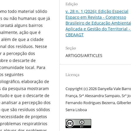
Edição
omo todo material sólido
v. 28 n. 1 (2026): Edição Especial
Espaço em Revista - Congresso
as ou não humanas que já
Brasileiro de Educação Ambienta
Coroatá alguns bairros
Aplicada e Gestão do Territorial - 
nalmente, ação que é
CBEAAGT
s, além de que a cidade
inal dos resíduos. Nesse
Seção
ar a percepção dos
ARTIGOS/ARTICLES
obre o descarte de
 comunidade local. Para
os seguintes
Licença
iográfico, elaboração de
os da pesquisa mostraram
Copyright (c) 2026 Danyella Vale Barr
tudo e que o descarte de
França, Srª Alessandra Sampaio, Srº J
 analisar a percepção dos
Fernando Rodrigues Bezerra, Gilberle
 que são resíduos sólidos
Serra Lisboa
necessidade de projetos
 problemas respiratórios
nas alguns dos problemas