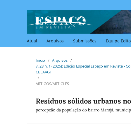
Atual
Arquivos
Submissões
Equipe Edito
Início
/
Arquivos
/
v. 28 n. 1 (2026): Edição Especial Espaço em Revista - C
CBEAAGT
/
ARTIGOS/ARTICLES
Resíduos sólidos urbanos n
percepção da população do bairro Marajá, municíp