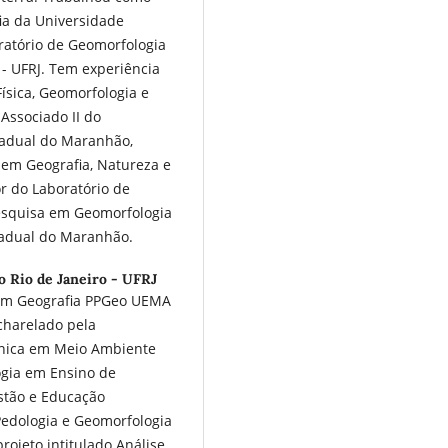
ia da Universidade
ratório de Geomorfologia
- UFRJ. Tem experiência
ísica, Geomorfologia e
Associado II do
tadual do Maranhão,
em Geografia, Natureza e
 do Laboratório de
esquisa em Geomorfologia
adual do Maranhão.
o Rio de Janeiro - UFRJ
 em Geografia PPGeo UEMA
charelado pela
cnica em Meio Ambiente
ogia em Ensino de
estão e Educação
Pedologia e Geomorfologia
projeto intitulado Análise