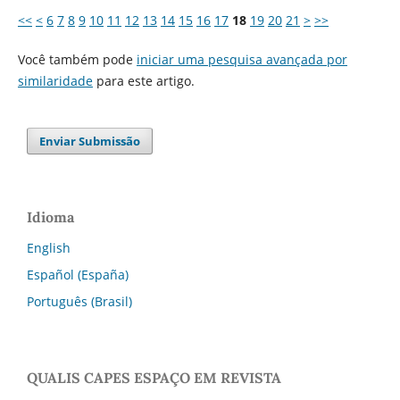
<<
<
6
7
8
9
10
11
12
13
14
15
16
17
18
19
20
21
>
>>
Você também pode
iniciar uma pesquisa avançada por
similaridade
para este artigo.
Enviar Submissão
Idioma
English
Español (España)
Português (Brasil)
QUALIS CAPES ESPAÇO EM REVISTA