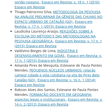
sertão roseano
,
Espaço em Revista: v. 18 n. 1 (2016):
Espaço em Revista
Thiago Patrocinio Silva,
METODOLOGIA DA PESQUISA
NA ANÁLISE PRELIMINAR DA GÊNESE DAS CHUVAS NO
ESPAÇO URBANO DE CATALÃO (GO)
,
Espaço em
Revista: v. 17 n. 1 (2015): Espaço em Revista
Laudicéia Lourenço Araújo,
REFLEXÕES SOBRE A
ESCOLHA DO MÉTODO E DAS METODOLOGIAS NA
PESQUISA GEOGRÁFICA
,
Espaço em Revista: v. 17 n. 1
(2015): Espaço em Revista
Valdivino Borges de Lima,
INDÚSTRIA E
DESENVOLVIMENTO EM GOIÁS
,
Espaço em Revista: v.
17 n. 1 (2015): Espaço em Revista
Amanda Pires de Mesquita, Estevane de Paula Pontes
Mendes,
PEQUENOS NÚCLEOS URBANOS: relação
campo/ cidade e vida cotidiana na vila de Pires Belo,
Catalão (GO)
,
Espaço em Revista: v. 16 n. 1 (2014):
Espaço em Revista
Robson Alves dos Santos, Estevane de Paula Pontes
Mendes,
FORMAÇÃO DOCENTE EM GEOGRAFIA:
aspectos legais e institucionais
,
Espaço em Revista: v.
14 n. 2 (2012): Espaço em Revista