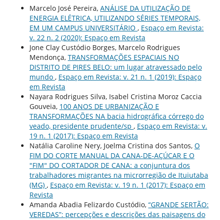
Marcelo José Pereira,
ANÁLISE DA UTILIZAÇÃO DE
ENERGIA ELÉTRICA, UTILIZANDO SÉRIES TEMPORAIS,
EM UM CAMPUS UNIVERSITÁRIO
,
Espaço em Revista:
v. 22 n. 2 (2020): Espaço em Revista
Jone Clay Custódio Borges, Marcelo Rodrigues
Mendonça,
TRANSFORMAÇÕES ESPACIAIS NO
DISTRITO DE PIRES BELO: um lugar atravessado pelo
mundo
,
Espaço em Revista: v. 21 n. 1 (2019): Espaço
em Revista
Nayara Rodrigues Silva, Isabel Cristina Moroz Caccia
Gouveia,
100 ANOS DE URBANIZAÇÃO E
TRANSFORMAÇÕES NA bacia hidrográfica córrego do
veado, presidente prudente/sp
,
Espaço em Revista: v.
19 n. 1 (2017): Espaço em Revista
Natália Caroline Nery, Joelma Cristina dos Santos,
O
FIM DO CORTE MANUAL DA CANA-DE-AÇÚCAR E O
"FIM" DO CORTADOR DE CANA: a conjuntura dos
trabalhadores migrantes na microrregião de Ituiutaba
(MG)
,
Espaço em Revista: v. 19 n. 1 (2017): Espaço em
Revista
Amanda Abadia Felizardo Custódio,
“GRANDE SERTÃO:
VEREDAS”: percepções e descrições das paisagens do