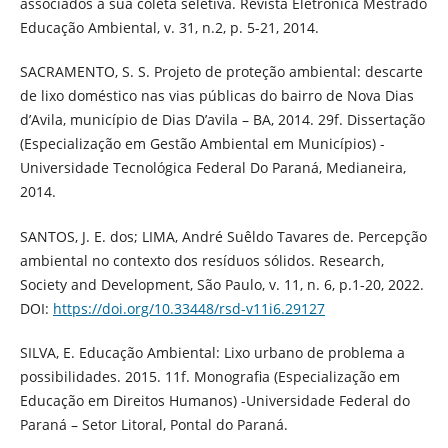
associados à sua coleta seletiva. Revista Eletrônica Mestrado
Educação Ambiental, v. 31, n.2, p. 5-21, 2014.
SACRAMENTO, S. S. Projeto de proteção ambiental: descarte
de lixo doméstico nas vias públicas do bairro de Nova Dias
d’Avila, município de Dias D’avila – BA, 2014. 29f. Dissertação
(Especialização em Gestão Ambiental em Municípios) -
Universidade Tecnológica Federal Do Paraná, Medianeira,
2014.
SANTOS, J. E. dos; LIMA, André Suêldo Tavares de. Percepção
ambiental no contexto dos resíduos sólidos. Research,
Society and Development, São Paulo, v. 11, n. 6, p.1-20, 2022.
DOI:
https://doi.org/10.33448/rsd-v11i6.29127
SILVA, E. Educação Ambiental: Lixo urbano de problema a
possibilidades. 2015. 11f. Monografia (Especialização em
Educação em Direitos Humanos) -Universidade Federal do
Paraná – Setor Litoral, Pontal do Paraná.