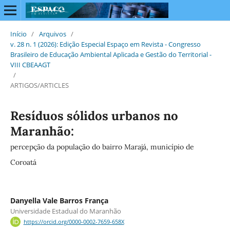
Início
/
Arquivos
/
v. 28 n. 1 (2026): Edição Especial Espaço em Revista - Congresso
Brasileiro de Educação Ambiental Aplicada e Gestão do Territorial -
VIII CBEAAGT
/
ARTIGOS/ARTICLES
Resíduos sólidos urbanos no
Maranhão:
percepção da população do bairro Marajá, município de
Coroatá
Danyella Vale Barros França
Universidade Estadual do Maranhão
https://orcid.org/0000-0002-7659-658X