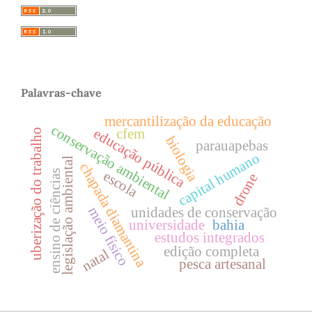
Palavras-chave
mercantilização da educação
conservação ambiental
educação pública
cfem
uberização do trabalho
biologia
parauapebas
capital humano
legislação ambiental
chapada diamantina
ensino de ciências
escola
drone
unidades de conservação
meio físico
universidade
bahia
estudos integrados
edição completa
natal
pesca artesanal