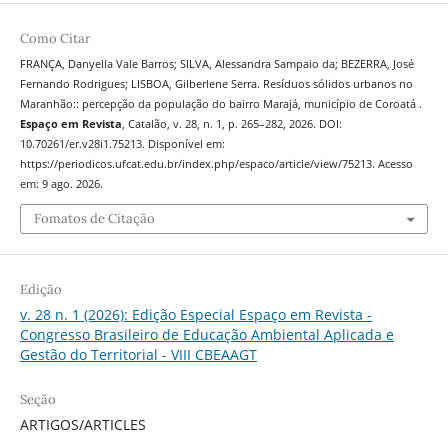
Como Citar
FRANÇA, Danyella Vale Barros; SILVA, Alessandra Sampaio da; BEZERRA, José
Fernando Rodrigues; LISBOA, Gilberlene Serra. Resíduos sólidos urbanos no
Maranhão:: percepção da população do bairro Marajá, município de Coroatá .
Espaço em Revista
, Catalão, v. 28, n. 1, p. 265–282, 2026. DOI:
10.70261/er.v28i1.75213. Disponível em:
https://periodicos.ufcat.edu.br/index.php/espaco/article/view/75213. Acesso
em: 9 ago. 2026.
Fomatos de Citação
Edição
v. 28 n. 1 (2026): Edição Especial Espaço em Revista -
Congresso Brasileiro de Educação Ambiental Aplicada e
Gestão do Territorial - VIII CBEAAGT
Seção
ARTIGOS/ARTICLES