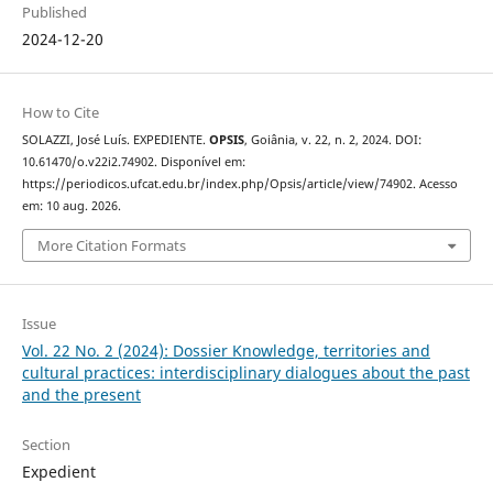
Published
2024-12-20
How to Cite
SOLAZZI, José Luís. EXPEDIENTE.
OPSIS
, Goiânia, v. 22, n. 2, 2024. DOI:
10.61470/o.v22i2.74902. Disponível em:
https://periodicos.ufcat.edu.br/index.php/Opsis/article/view/74902. Acesso
em: 10 aug. 2026.
More Citation Formats
Issue
Vol. 22 No. 2 (2024): Dossier Knowledge, territories and
cultural practices: interdisciplinary dialogues about the past
and the present
Section
Expedient