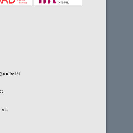
Qualis:
B1
GO.
mons