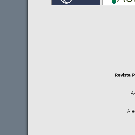
Revista 
Av
A
R