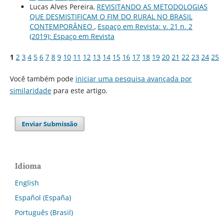
Lucas Alves Pereira,
REVISITANDO AS METODOLOGIAS
QUE DESMISTIFICAM O FIM DO RURAL NO BRASIL
CONTEMPORÂNEO
,
Espaço em Revista: v. 21 n. 2
(2019): Espaço em Revista
1
2
3
4
5
6
7
8
9
10
11
12
13
14
15
16
17
18
19
20
21
22
23
24
25
Você também pode
iniciar uma pesquisa avançada por
similaridade
para este artigo.
Enviar Submissão
Idioma
English
Español (España)
Português (Brasil)