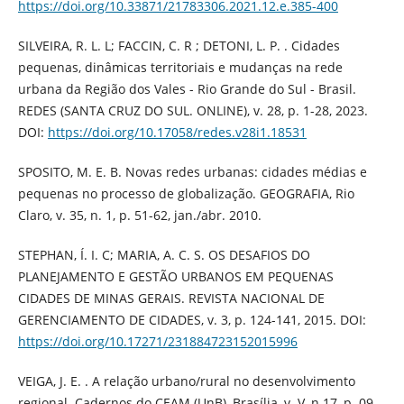
https://doi.org/10.33871/21783306.2021.12.e.385-400
SILVEIRA, R. L. L; FACCIN, C. R ; DETONI, L. P. . Cidades
pequenas, dinâmicas territoriais e mudanças na rede
urbana da Região dos Vales - Rio Grande do Sul - Brasil.
REDES (SANTA CRUZ DO SUL. ONLINE), v. 28, p. 1-28, 2023.
DOI:
https://doi.org/10.17058/redes.v28i1.18531
SPOSITO, M. E. B. Novas redes urbanas: cidades médias e
pequenas no processo de globalização. GEOGRAFIA, Rio
Claro, v. 35, n. 1, p. 51-62, jan./abr. 2010.
STEPHAN, Í. I. C; MARIA, A. C. S. OS DESAFIOS DO
PLANEJAMENTO E GESTÃO URBANOS EM PEQUENAS
CIDADES DE MINAS GERAIS. REVISTA NACIONAL DE
GERENCIAMENTO DE CIDADES, v. 3, p. 124-141, 2015. DOI:
https://doi.org/10.17271/231884723152015996
VEIGA, J. E. . A relação urbano/rural no desenvolvimento
regional. Cadernos do CEAM (UnB), Brasília, v. V, n.17, p. 09-