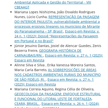
Ambiental Aplicada e Gestão do Territorial - VIII
CBEAAGT
Mariana Lopes Nishizima, João Osvaldo Rodrigues
Nunes, Lúcio Cunha,
REPRESENTAÇÃO DA PAISAGEM
DO INTERIOR PAULISTA: vulnerabilidade ambiental a
processos erosivos lineares no município de Mirante
do Paranapanema – SP, Brasil
,
Espaço em Revista: v.
24 n. 1 (2022): Dossiê "Representações da Paisagem
em Portugal e no Brasil"
Júnior Jesuino Dantas, Josiel de Alencar Guedes, Zenis
Bezerra Freire,
GEOGRAFIA-HISTÓRICA DE
CARNAUBAIS/RN:
,
Espaço em Revista: v. 27 n. 1 (2025):
Espaço em Revista
Alinne Silva e Silva , Erika Vanessa Moreira Santos,
Maria Carla Barreto,
As SOBREPOSIÇÕES DE ÁREAS
NOS CADASTROS AMBIENTAIS RURAIS DO MUNICÍPIO
DE SÃO FIDÉLIS, RJ.
,
Espaço em Revista: v. 27 n. 1
(2025): Espaço em Revista
Mariana Correia Aquino, Regina Célia de Oliveira,
GEOECOLOGIA DA PAISAGEM: ENFOQUE ESTRUTURAL
E FUNCIONAL DO LITORAL LESTE DE FORTALEZA,
CEARÁ, BRASIL.
,
Espaço em Revista: v. 26 n. 1 (2024):