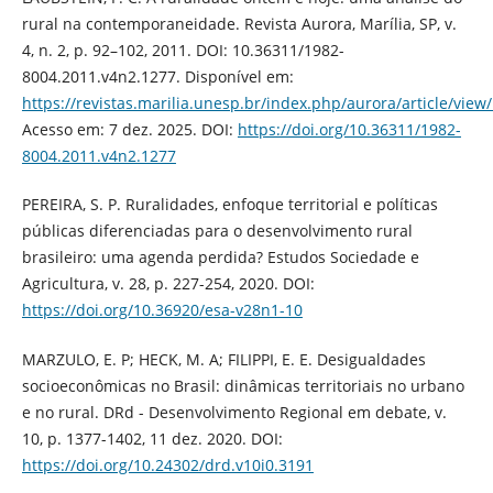
rural na contemporaneidade. Revista Aurora, Marília, SP, v.
4, n. 2, p. 92–102, 2011. DOI: 10.36311/1982-
8004.2011.v4n2.1277. Disponível em:
https://revistas.marilia.unesp.br/index.php/aurora/article/view
Acesso em: 7 dez. 2025. DOI:
https://doi.org/10.36311/1982-
8004.2011.v4n2.1277
PEREIRA, S. P. Ruralidades, enfoque territorial e políticas
públicas diferenciadas para o desenvolvimento rural
brasileiro: uma agenda perdida? Estudos Sociedade e
Agricultura, v. 28, p. 227-254, 2020. DOI:
https://doi.org/10.36920/esa-v28n1-10
MARZULO, E. P; HECK, M. A; FILIPPI, E. E. Desigualdades
socioeconômicas no Brasil: dinâmicas territoriais no urbano
e no rural. DRd - Desenvolvimento Regional em debate, v.
10, p. 1377-1402, 11 dez. 2020. DOI:
https://doi.org/10.24302/drd.v10i0.3191