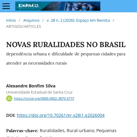
Início
/
Arquivos
/
v. 28 n. 2 (2026): Espaço em Revista
/
ARTIGOS/ARTICLES
NOVAS RURALIDADES NO BRASIL
dependência urbana e dificuldade de pequenas cidades para
atender as necessidades rurais
Alexandre Bonfim Silva
Universidade Estadual de Santa Cruz
https://orcid.org/0009-0002-3870-6773
https://doi.org/10.70261/er.v28i1.e2026004
DOI:
Ruralidades, Rural-urbano, Pequenas
Palavras-chave: