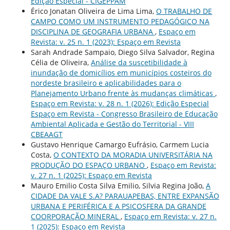
Edição Especial - CIGEPPAM
Érico Jonatan Oliveira de Lima Lima,
O TRABALHO DE
CAMPO COMO UM INSTRUMENTO PEDAGÓGICO NA
DISCIPLINA DE GEOGRAFIA URBANA
,
Espaço em
Revista: v. 25 n. 1 (2023): Espaço em Revista
Sarah Andrade Sampaio, Diego Silva Salvador, Regina
Célia de Oliveira,
Análise da suscetibilidade à
inundação de domicílios em municípios costeiros do
nordeste brasileiro e aplicabilidades para o
Planejamento Urbano frente às mudanças climáticas
,
Espaço em Revista: v. 28 n. 1 (2026): Edição Especial
Espaço em Revista - Congresso Brasileiro de Educação
Ambiental Aplicada e Gestão do Territorial - VIII
CBEAAGT
Gustavo Henrique Camargo Eufrásio, Carmem Lucia
Costa,
O CONTEXTO DA MORADIA UNIVERSITÁRIA NA
PRODUÇÃO DO ESPAÇO URBANO
,
Espaço em Revista:
v. 27 n. 1 (2025): Espaço em Revista
Mauro Emilio Costa Silva Emilio, Silvia Regina João,
A
CIDADE DA VALE S.A? PARAUAPEBAS, ENTRE EXPANSÃO
URBANA E PERIFÉRICA E A PSICOSFERA DA GRANDE
COORPORAÇÃO MINERAL
,
Espaço em Revista: v. 27 n.
1 (2025): Espaço em Revista