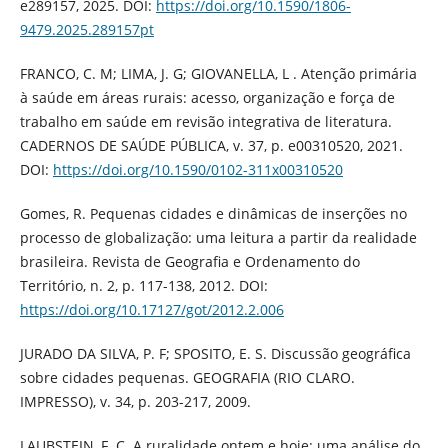
e289157, 2025. DOI:
https://doi.org/10.1590/1806-
9479.2025.289157pt
FRANCO, C. M; LIMA, J. G; GIOVANELLA, L . Atenção primária
à saúde em áreas rurais: acesso, organização e força de
trabalho em saúde em revisão integrativa de literatura.
CADERNOS DE SAÚDE PÚBLICA, v. 37, p. e00310520, 2021.
DOI:
https://doi.org/10.1590/0102-311x00310520
Gomes, R. Pequenas cidades e dinâmicas de inserções no
processo de globalização: uma leitura a partir da realidade
brasileira. Revista de Geografia e Ordenamento do
Território, n. 2, p. 117-138, 2012. DOI:
https://doi.org/10.17127/got/2012.2.006
JURADO DA SILVA, P. F; SPOSITO, E. S. Discussão geográfica
sobre cidades pequenas. GEOGRAFIA (RIO CLARO.
IMPRESSO), v. 34, p. 203-217, 2009.
LAUBSTEIN, F. C. A ruralidade ontem e hoje: uma análise do